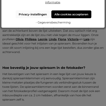
informatie
.
In onze shop vind je een reusachtige keuze aan prachtige
fotokaders
,
maar let op, niet alle zijn geschikt voor het inlijsten van je canvas. Bij de
keuze moet je erop letten dat de lijst een voldoende diep profiel heeft.
Privacy-instellingen
Alle cookies accepteren
Want het spieraam zelf heeft al een zekere diepte (meestal ca. 2 cm) en
het moet volledig in de lijst „verdwijnen“. Daarom heeft je lijst
- Gegevensbescherming
voldoende „laaddiepte“ nodig. Als hij dat niet heeft, zou het spieraam
aan de achterkant boven de lijst uitsteken. Dat zou optisch niet erg
aantrekkelijk zijn en de lijst zou niet vlak tegen de muur liggen. Onze
profielen
Olivia
,
Philippa
,
Leonie
,
Linda
,
Fiona
,
Victoria
en
Lara
zijn
ideaal geschikt voor het inlijsten van je spieraam. Bovendien kun je
voor dit soort inlijsting bij ons een lege lijst bestellen, dus zonder glas en
achterwand.
Hoe bevestig je jouw spieraam in de fotokader?
Het bevestigen van het spieraam in een lege lijst van jouw keuze is
dankzij spieraamklemmen vrij eenvoudig. Spieraamklemmen zijn
kleine metalen plaatjes die fungeren als verbindingsstuk tussen de
twee lijsten. De spieraamklemmen worden eerst aan de binnenrand
van het fotokaderprofiel vastgenageld. Daarom moet de lijst ook een
inbouwdiepte van ca. 2 cm hebben, afhankelijk van hoe dik het
spieraam zelf is.