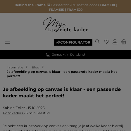
Behind the Frame 🖼️
Bespaar tot 20% met de codes
FRAME10 |
FRAME15 | FRAME20
Je hebt 0 ite
CONFIGURATOR
Gemaakt in Duitsland
Informatie
Blog
Je afbeelding op canvas is klaar - een passende kader maakt het
perfect!
Je afbeelding op canvas is klaar - een passende
kader maakt het perfect!
Sabine Zeller
·
15.10.2025
Fotokaders
·
5 min. leestijd
Je hebt een kunstwerk op canvas en vraag je je af welke kader hierbij