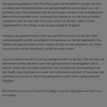
De sponningdiepte is het verschil tussen de breedte en lengte die het
schilderij aan de binnenzijde van de lijst heeft en wat je later van het
schilderij ziet. Dat betekent dat de fotokader rondom het schilderij een
kleine strook bedekt door overlapping. Hierdoor wordt het schilderij
vastgehouden en kan het niet naar voren uit de lijst vallen. Klinkt
ingewikkeld in de uitleg, maar is eenvoudig en logisch.
Nadat je de spieraamklemmen aan de binnenrand van de lijst hebt
vastgenageld, wordt vervolgens het spieraam in de lijst geplaatst. Nu
steken de spieraamklemmen tussen de lijst en het spieraam uit. Deze
vouw je om op het spieraam, zodat ze erop rusten.
Jouw schilderij wordt nu stevig vastgehouden in de lijst. Wie wil, kan de
klemmen eventueel extra aan het spieraamhout vastnagelen. Dit is
echter alleen aan te raden wanneer het schilderij te veel speling in de
lijst heeft, dus nog heen en weer kan schuiven in de lijst, of wanneer het
schilderij vrij groot is. Normaal gesproken is één klem voldoende per
lijstzijde.
Nu hoef je voor jouw kunstwerk alleen nog de juiste plek aan de muur
te vinden.