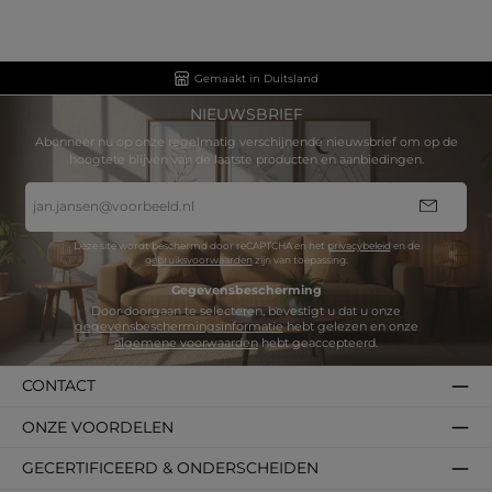
Gemaakt in Duitsland
NIEUWSBRIEF
Abonneer nu op onze regelmatig verschijnende nieuwsbrief om op de
hoogtete blijven van de laatste producten en aanbiedingen.
E-
mailadres
*
Deze site wordt beschermd door reCAPTCHA en het
privacybeleid
en de
gebruiksvoorwaarden
zijn van toepassing.
Gegevensbescherming
Door doorgaan te selecteren, bevestigt u dat u onze
gegevensbeschermingsinformatie
hebt gelezen en onze
algemene voorwaarden
hebt geaccepteerd.
CONTACT
ONZE VOORDELEN
GECERTIFICEERD & ONDERSCHEIDEN