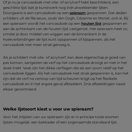
Of je nu je canvasdoek met olie- of acrylverf hebt beschilderd, een
geschikte lijst laat je kunstwerk nog indrukwekkender lijken.
Doorgaans is een canvasdoek op een
spieraam
gespannen. Dat deden
schilders uit de 19e eeuw, zoals Van Gogh, Cézanne en Monet, ook al. Bij
een spieraam wordt het canvasdoek op een
houten lijst
gespannen en
aan de achterkant van de houten lijst vastgeniet. Het spieraam heet zo,
omdat je door middel van wiggen aan de binnenkant in de
hoekverbindingen de lijst kunt opspannen of bijspannen, als het
canvasdoek niet meer strak genoeg is.
Als je schildert met olie- of acrylverf, kan deze eigenschap je goed van
pas komen, aangezien de verf op het canvasdoek droogt en niet in het
doek trekt. Vaak zijn het dikke verflagen die als een soort reliëf op het
canvasdoek liggen. Als het canvasdoek niet strak gespannen is, kan het
zijn dat de verf na verloop van tijd scheuren krijgt op het flexibele
canvasdoek en in het ergste geval afbladdert. Drie afbeeldingen naast
elkaar gecentreerd
Welke lijstsoort kiest u voor uw spieraam?
Voor het inlijsten van uw spieraam zijn er in principe twee soorten
lijsten mogelijk: een bakkader of een zogenaamde standaard lijst.