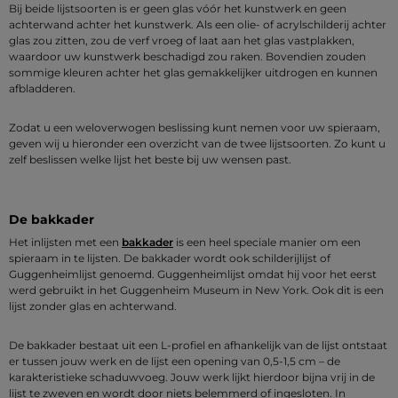
Bij beide lijstsoorten is er geen glas vóór het kunstwerk en geen
achterwand achter het kunstwerk. Als een olie- of acrylschilderij achter
glas zou zitten, zou de verf vroeg of laat aan het glas vastplakken,
waardoor uw kunstwerk beschadigd zou raken. Bovendien zouden
sommige kleuren achter het glas gemakkelijker uitdrogen en kunnen
afbladderen.
Zodat u een weloverwogen beslissing kunt nemen voor uw spieraam,
geven wij u hieronder een overzicht van de twee lijstsoorten. Zo kunt u
zelf beslissen welke lijst het beste bij uw wensen past.
De bakkader
Het inlijsten met een
bakkader
is een heel speciale manier om een
spieraam in te lijsten. De bakkader wordt ook schilderijlijst of
Guggenheimlijst genoemd. Guggenheimlijst omdat hij voor het eerst
werd gebruikt in het Guggenheim Museum in New York. Ook dit is een
lijst zonder glas en achterwand.
De bakkader bestaat uit een L-profiel en afhankelijk van de lijst ontstaat
er tussen jouw werk en de lijst een opening van 0,5-1,5 cm – de
karakteristieke schaduwvoeg. Jouw werk lijkt hierdoor bijna vrij in de
lijst te zweven en wordt door niets belemmerd of ingesloten. In