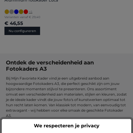
Aluminium fotokader Luca
+
5
Varianten vanaf
€ 29,40
€ 46,55
Nu configureren
Ontdek de verscheidenheid aan
Fotokaders A3
Bij Mijn Favoriete Kader vind je een uitgebreid aanbod aan
hoogwaardige Fotokaders A3, die perfect geschikt zijn om jouw
bijzondere momenten stijlvol te presenteren. Ons assortiment
omvat een verscheidenheid aan materialen, stijlen en kleuren, zodat
je de ideale kader vindt die jouw foto's of kunstwerken optimaal tot
hun recht laten komen. Van klassiek tot modern, van eenvoudig tot
extravagant - wij hebben voor elke smaak de geschikte Fotokader
A3.
Kies voor kwaliteit en duurzaamheid -
We respecteren je privacy
Fotokaders A3