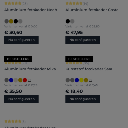
Gemiddelde score van 4.91 op 5 sterren
Gemiddelde score van 4.86 op 5 ster
(23)
(14)
Aluminium fotokader Noah
Aluminium fotokader Costa
Varianten vanaf
€ 0,00
Varianten vanaf
€ 25,80
€ 30,60
€ 47,95
Nu configureren
Nu configureren
BESTSELLERS
BESTSELLERS
Gemiddelde score van 5 op 5 sterren
Gemiddelde score van 4.71 op 5 ster
(21)
(85)
Aluminium fotokader Mika
Kunststof fotokader Sara
+
2
+
7
Varianten vanaf
€ 17,25
Varianten vanaf
€ 7,45
€ 35,50
€ 18,40
Nu configureren
Nu configureren
Gemiddelde score van 5 op 5 sterren
(5)