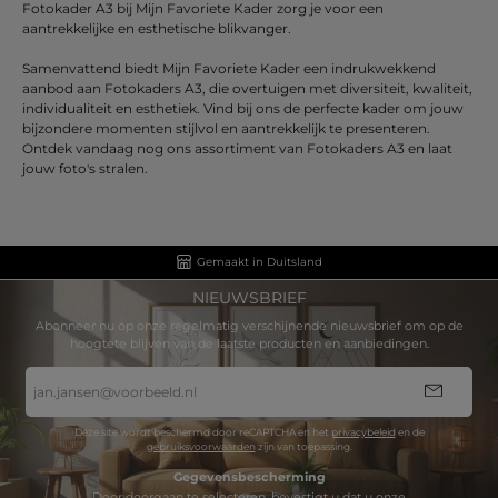
Fotokader A3 bij Mijn Favoriete Kader zorg je voor een
aantrekkelijke en esthetische blikvanger.
Samenvattend biedt Mijn Favoriete Kader een indrukwekkend
aanbod aan Fotokaders A3, die overtuigen met diversiteit, kwaliteit,
individualiteit en esthetiek. Vind bij ons de perfecte kader om jouw
bijzondere momenten stijlvol en aantrekkelijk te presenteren.
Ontdek vandaag nog ons assortiment van Fotokaders A3 en laat
jouw foto's stralen.
Gemaakt in Duitsland
NIEUWSBRIEF
Abonneer nu op onze regelmatig verschijnende nieuwsbrief om op de
hoogtete blijven van de laatste producten en aanbiedingen.
E-
mailadres
*
Deze site wordt beschermd door reCAPTCHA en het
privacybeleid
en de
gebruiksvoorwaarden
zijn van toepassing.
Gegevensbescherming
Door doorgaan te selecteren, bevestigt u dat u onze