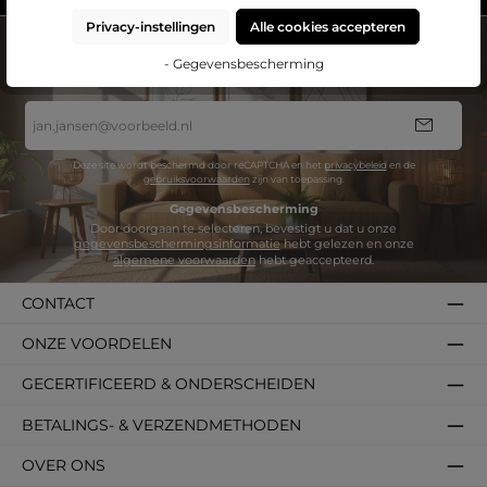
Privacy-instellingen
Alle cookies accepteren
NIEUWSBRIEF
Abonneer nu op onze regelmatig verschijnende nieuwsbrief om op de
- Gegevensbescherming
hoogtete blijven van de laatste producten en aanbiedingen.
E-
mailadres
*
Deze site wordt beschermd door reCAPTCHA en het
privacybeleid
en de
gebruiksvoorwaarden
zijn van toepassing.
Gegevensbescherming
Door doorgaan te selecteren, bevestigt u dat u onze
gegevensbeschermingsinformatie
hebt gelezen en onze
algemene voorwaarden
hebt geaccepteerd.
CONTACT
ONZE VOORDELEN
GECERTIFICEERD & ONDERSCHEIDEN
BETALINGS- & VERZENDMETHODEN
OVER ONS