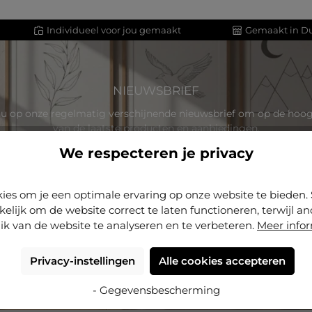
Individueel voor jou gemaakt
Gemaakt in Du
NIEUWSBRIEF
u op onze regelmatig verschijnende nieuwsbrief om op de hoogt
van de laatste producten en aanbiedingen.
We respecteren je privacy
E-
mailadres
*
rdt beschermd door reCAPTCHA en het
privacybeleid
en de
gebruiksvoorw
ies om je een optimale ervaring op onze website te biede
toepassing.
kelijk om de website correct te laten functioneren, terwijl a
ik van de website te analyseren en te verbeteren.
Meer info
Gegevensbescherming
an te selecteren, bevestigt u dat u onze
gegevensbeschermingsinfo
gelezen en onze
algemene voorwaarden
hebt geaccepteerd.
Privacy-instellingen
Alle cookies accepteren
- Gegevensbescherming