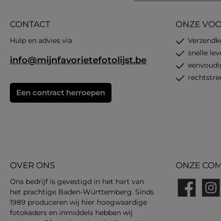
CONTACT
ONZE VO
Hulp en advies via
Verzendk
snelle le
info@mijnfavorietefotolijst.be
eenvoudi
rechtstre
Een contract herroepen
OVER ONS
ONZE COM
Ons bedrijf is gevestigd in het hart van
het prachtige Baden-Württemberg. Sinds
Facebook
Insta
1989 produceren wij hier hoogwaardige
fotokaders en inmiddels hebben wij