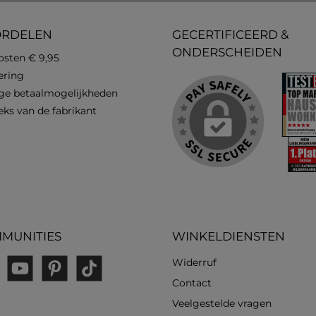
ORDELEN
GECERTIFICEERD &
ONDERSCHEIDEN
osten € 9,95
vering
ge betaalmogelijkheden
eks van de fabrikant
MUNITIES
WINKELDIENSTEN
Widerruf
gram
YouTube
Pinterest
TikTok
Contact
Veelgestelde vragen