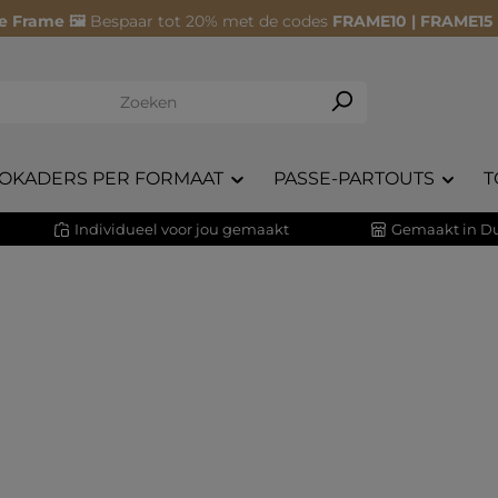
e Frame 🖼️
Bespaar tot 20% met de codes
FRAME10 | FRAME15
OKADERS PER FORMAAT
PASSE-PARTOUTS
T
Individueel voor jou gemaakt
Gemaakt in Du