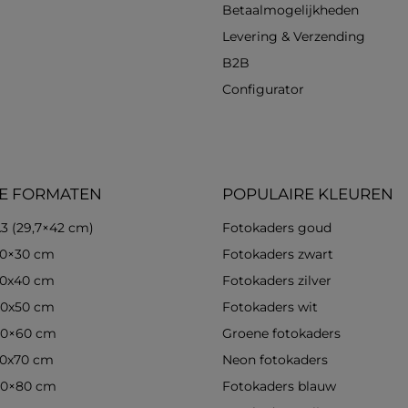
Betaalmogelijkheden
Levering & Verzending
B2B
Configurator
E FORMATEN
POPULAIRE KLEUREN
3 (29,7×42 cm)
Fotokaders goud
30×30 cm
Fotokaders zwart
30x40 cm
Fotokaders zilver
40x50 cm
Fotokaders wit
40×60 cm
Groene fotokaders
50x70 cm
Neon fotokaders
60×80 cm
Fotokaders blauw