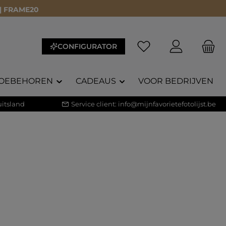
 | FRAME20
Je hebt 0 items op je 
CONFIGURATOR
OEBEHOREN
CADEAUS
VOOR BEDRIJVEN
itsland
Service client:
info@mijnfavorietefotolijst.be