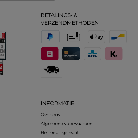
BETALINGS- &
VERZENDMETHODEN
PayPal
Vooruitbetaling
Apple Pay
Bancontact
Belfius
Kredietkaart / Bankkaart
KBC/CBC Payment Butt
Klarna (Achteraf
Standard
INFORMATIE
Over ons
Algemene voorwaarden
Herroepingsrecht