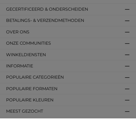
GECERTIFICEERD & ONDERSCHEIDEN
BETALINGS- & VERZENDMETHODEN
OVER ONS
ONZE COMMUNITIES
WINKELDIENSTEN
INFORMATIE
POPULAIRE CATEGORIEËN
POPULAIRE FORMATEN
POPULAIRE KLEUREN
MEEST GEZOCHT
Alle prijzen incl. btw plus
verzendkosten
en eventuele bezorgkosten, indien niet
anders vermeld.