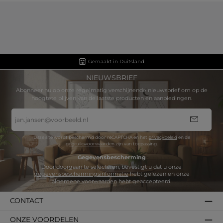
Gemaakt in Duitsland
NIEUWSBRIEF
Abonneer nu op onze regelmatig verschijnende nieuwsbrief om op de
hoogtete blijven van de laatste producten en aanbiedingen.
E-
mailadres
*
Deze site wordt beschermd door reCAPTCHA en het
privacybeleid
en de
gebruiksvoorwaarden
zijn van toepassing.
Gegevensbescherming
Door doorgaan te selecteren, bevestigt u dat u onze
gegevensbeschermingsinformatie
hebt gelezen en onze
algemene voorwaarden
hebt geaccepteerd.
CONTACT
ONZE VOORDELEN