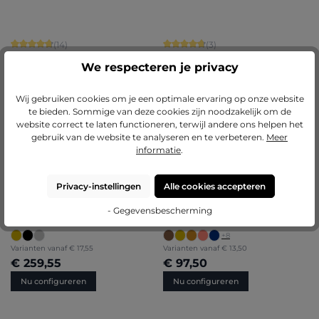
Gemiddelde score van 4.86 op 5 sterren
Gemiddelde score van 4.67 op 5 ster
(14)
(3)
Houten fotokader Emma
Houten fotokader Kaja
We respecteren je privacy
+
9
Wij gebruiken cookies om je een optimale ervaring op onze website
Varianten vanaf
€ 10,25
Varianten vanaf
€ 16,30
te bieden. Sommige van deze cookies zijn noodzakelijk om de
€ 114,80
€ 118,95
website correct te laten functioneren, terwijl andere ons helpen het
Nu configureren
Nu configureren
gebruik van de website te analyseren en te verbeteren.
Meer
informatie
.
BESTSELLERS
Privacy-instellingen
Alle cookies accepteren
Gemiddelde score van 5 op 5 sterren
Gemiddelde score van 4.89 op 5 ster
(5)
(9)
Barokke houten fotokader Pia
Houten fotokader Greta
- Gegevensbescherming
+
8
Varianten vanaf
€ 17,55
Varianten vanaf
€ 13,50
€ 259,55
€ 97,50
Nu configureren
Nu configureren