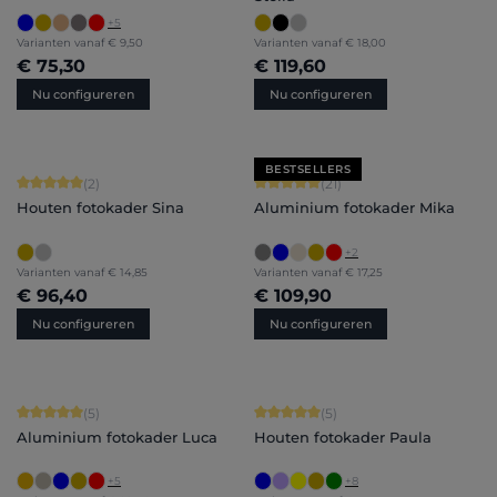
+
5
Varianten vanaf
€ 9,50
Varianten vanaf
€ 18,00
€ 75,30
€ 119,60
Nu configureren
Nu configureren
BESTSELLERS
Gemiddelde score van 5 op 5 sterren
Gemiddelde score van 5 op 5 sterren
(2)
(21)
Houten fotokader Sina
Aluminium fotokader Mika
+
2
Varianten vanaf
€ 14,85
Varianten vanaf
€ 17,25
€ 96,40
€ 109,90
Nu configureren
Nu configureren
Gemiddelde score van 5 op 5 sterren
Gemiddelde score van 5 op 5 sterren
(5)
(5)
Aluminium fotokader Luca
Houten fotokader Paula
+
5
+
8