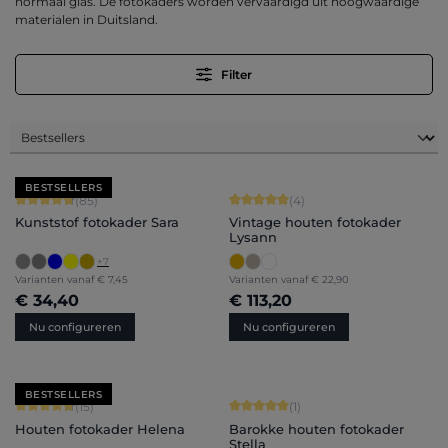
normaal glas. De fotokaders worden vervaardigd uit hoogwaardige
materialen in Duitsland.
Filter
BESTSELLERS
Gemiddelde score van 4.71 op 5 sterren
Gemiddelde score van 5 op 5 sterren
(85)
(4)
Kunststof fotokader Sara
Vintage houten fotokader
Lysann
+
7
Varianten vanaf
€ 7,45
Varianten vanaf
€ 22,90
€ 34,40
€ 113,20
Nu configureren
Nu configureren
BESTSELLERS
Gemiddelde score van 4.8 op 5 sterren
Gemiddelde score van 5 op 5 sterren
(15)
(1)
Houten fotokader Helena
Barokke houten fotokader
Stella