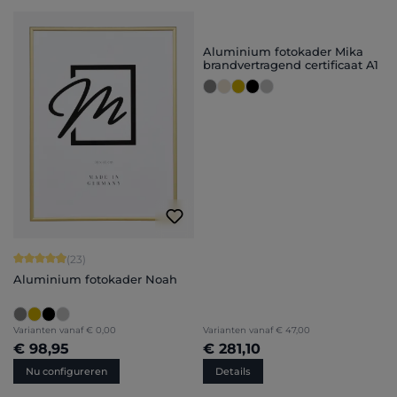
Aluminium fotokader Mika
brandvertragend certificaat A1
Gemiddelde score van 4.91 op 5 sterren
(23)
Aluminium fotokader Noah
Varianten vanaf
€ 0,00
Varianten vanaf
€ 47,00
€ 98,95
€ 281,10
Nu configureren
Details