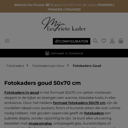
Behind the Frame 🖼️
Bespaar tot 20% met de codes
FRAME10 |
FRAME15 | FRAME20
Je hebt 0 ite
CONFIGURATOR
Gemaakt in Duitsland
Fotokaders
Fotokaders per kleur
Fotokaders Goud
Fotokaders goud 50x70 cm
Fotokaders in goud
in het formaat 50x70 cm zetten motieven
elegant in de kijker en brengen een warme, klassieke toets in elke
ambiance. Door het heldere
formaat fotokaders 50x70 cm
zijn de
modellen ideaal voor posters, foto's of kunstdrukken die wat ruimte
nodig hebben. Het gouden oppervlak geeft de
fotokaders
een
subtiele diepte, zonder opzichtig te zijn. Je kunt elke uitvoering
bestellen met
museumglas
, ontspiegeld glas, kunststofglas of