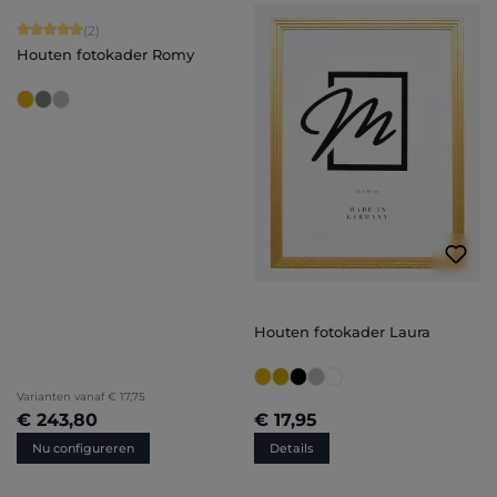
Gemiddelde score van 5 op 5 sterren
(2)
Houten fotokader Romy
Houten fotokader Laura
Varianten vanaf
€ 17,75
€ 243,80
€ 17,95
Nu configureren
Details