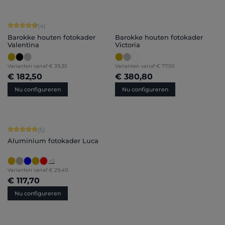
Gemiddelde score van 4.75 op 5 sterren
(4)
Barokke houten fotokader
Barokke houten fotokader
Valentina
Victoria
Varianten vanaf
€ 39,35
Varianten vanaf
€ 77,50
€ 182,50
€ 380,80
Nu configureren
Nu configureren
Gemiddelde score van 5 op 5 sterren
(5)
Aluminium fotokader Luca
+
5
Varianten vanaf
€ 29,40
€ 117,70
Nu configureren