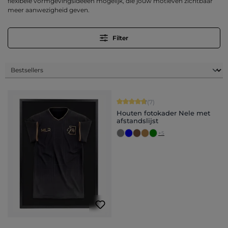
flexibele vormgevingsideeën mogelijk, die jouw motieven zichtbaar
meer aanwezigheid geven.
Filter
Gemiddelde score van 4.71 op 5 ster
(7)
Houten fotokader Nele met
afstandslijst
+
5