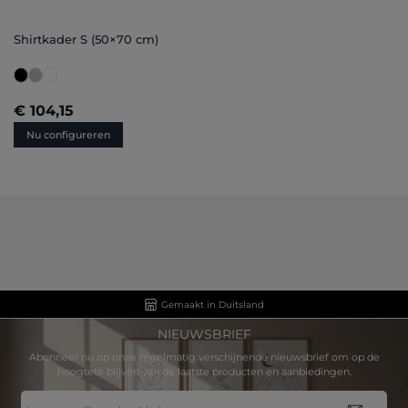
Shirtkader S (50×70 cm)
€ 104,15
Nu configureren
Gemaakt in Duitsland
NIEUWSBRIEF
Abonneer nu op onze regelmatig verschijnende nieuwsbrief om op de
hoogtete blijven van de laatste producten en aanbiedingen.
E-