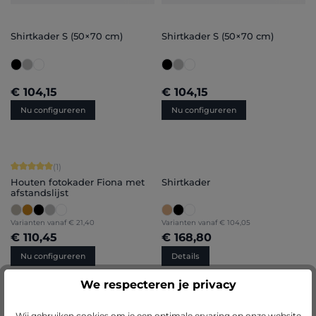
Shirtkader S (50×70 cm)
Shirtkader S (50×70 cm)
€ 104,15
€ 104,15
Nu configureren
Nu configureren
Gemiddelde score van 5 op 5 sterren
(1)
Houten fotokader Fiona met
Shirtkader
afstandslijst
Varianten vanaf
€ 21,40
Varianten vanaf
€ 104,05
€ 110,45
€ 168,80
Nu configureren
Details
We respecteren je privacy
Wij gebruiken cookies om je een optimale ervaring op onze website