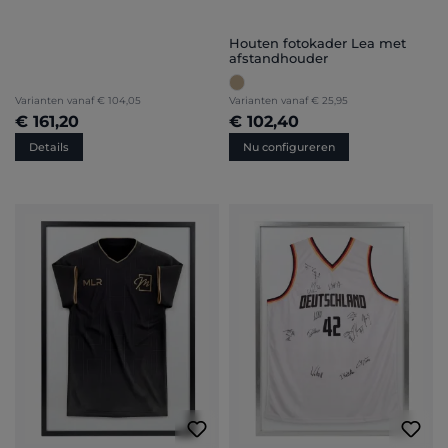
Houten fotokader Lea met
afstandhouder
Varianten vanaf
€ 104,05
Varianten vanaf
€ 25,95
€ 161,20
€ 102,40
Details
Nu configureren