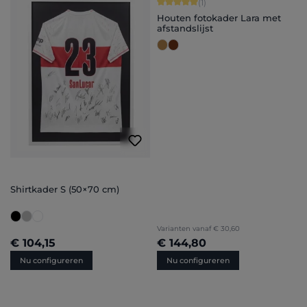
Gemiddelde score van 5 op 5 sterren
(1)
Houten fotokader Lara met
afstandslijst
Shirtkader S (50×70 cm)
Varianten vanaf
€ 30,60
€ 104,15
€ 144,80
Nu configureren
Nu configureren