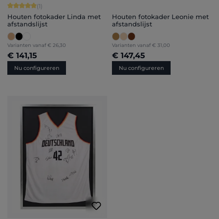
Gemiddelde score van 5 op 5 sterren
(1)
Houten fotokader Linda met
Houten fotokader Leonie met
afstandslijst
afstandslijst
Varianten vanaf
€ 26,30
Varianten vanaf
€ 31,00
€ 141,15
€ 147,45
Nu configureren
Nu configureren