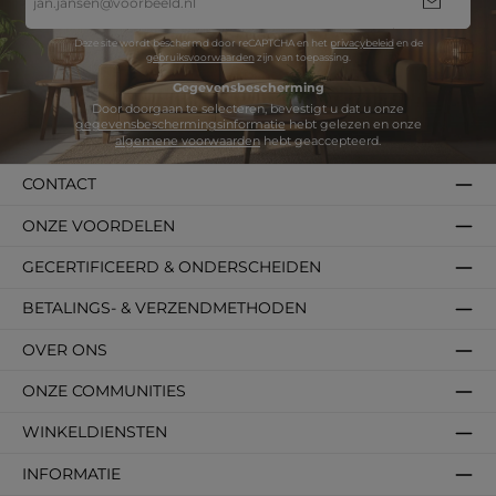
mailadres
*
Deze site wordt beschermd door reCAPTCHA en het
privacybeleid
en de
gebruiksvoorwaarden
zijn van toepassing.
Gegevensbescherming
Door doorgaan te selecteren, bevestigt u dat u onze
gegevensbeschermingsinformatie
hebt gelezen en onze
algemene voorwaarden
hebt geaccepteerd.
CONTACT
ONZE VOORDELEN
GECERTIFICEERD & ONDERSCHEIDEN
BETALINGS- & VERZENDMETHODEN
OVER ONS
ONZE COMMUNITIES
WINKELDIENSTEN
INFORMATIE