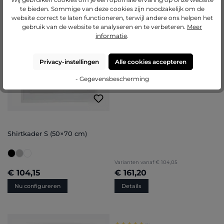
Shirtkader
te bieden. Sommige van deze cookies zijn noodzakelijk om de
website correct te laten functioneren, terwijl andere ons helpen het
gebruik van de website te analyseren en te verbeteren.
Meer
informatie
.
Privacy-instellingen
Alle cookies accepteren
- Gegevensbescherming
Shirtkader S (50×70 cm)
Varianten vanaf
€ 104,05
€ 104,15
€ 161,20
Nu configureren
Details