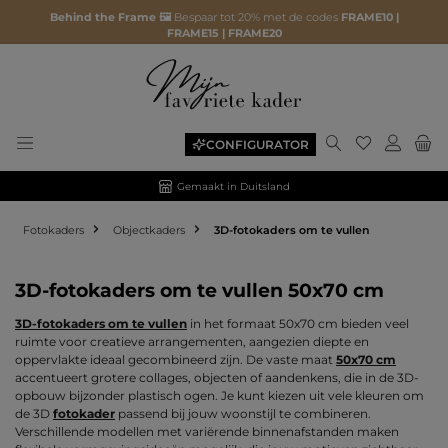
Behind the Frame 🖼️
Bespaar tot 20% met de codes
FRAME10 |
FRAME15 | FRAME20
Je hebt 0 ite
CONFIGURATOR
Gemaakt in Duitsland
Fotokaders
Objectkaders
3D-fotokaders om te vullen
3D-fotokaders om te vullen 50x70 cm
3D-fotokaders om te vullen
in het formaat 50x70 cm bieden veel
ruimte voor creatieve arrangementen, aangezien diepte en
oppervlakte ideaal gecombineerd zijn. De vaste maat
50x70 cm
accentueert grotere collages, objecten of aandenkens, die in de 3D-
opbouw bijzonder plastisch ogen. Je kunt kiezen uit vele kleuren om
de 3D
fotokader
passend bij jouw woonstijl te combineren.
Verschillende modellen met variërende binnenafstanden maken