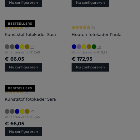
Nu configureren
Nu configureren
BESTSELLERS
Gemiddelde score van 4.71 op 5 sterren
Gemiddelde score van 5 op 5 sterren
(85)
(5)
Kunststof fotokader Sara
Houten fotokader Paula
+
7
+
8
Varianten vanaf
€ 7,45
Varianten vanaf
€ 11,55
€ 66,05
€ 172,95
Nu configureren
Nu configureren
BESTSELLERS
Gemiddelde score van 4.71 op 5 sterren
(85)
Kunststof fotokader Sara
+
7
Varianten vanaf
€ 7,45
€ 66,05
Nu configureren