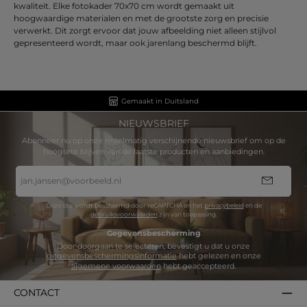
kwaliteit. Elke fotokader 70x70 cm wordt gemaakt uit
hoogwaardige materialen en met de grootste zorg en precisie
verwerkt. Dit zorgt ervoor dat jouw afbeelding niet alleen stijlvol
gepresenteerd wordt, maar ook jarenlang beschermd blijft.
Gemaakt in Duitsland
NIEUWSBRIEF
Abonneer nu op onze regelmatig verschijnende nieuwsbrief om op de
hoogtete blijven van de laatste producten en aanbiedingen.
E-
mailadres
*
Deze site wordt beschermd door reCAPTCHA en het
privacybeleid
en de
gebruiksvoorwaarden
zijn van toepassing.
Gegevensbescherming
Door doorgaan te selecteren, bevestigt u dat u onze
gegevensbeschermingsinformatie
hebt gelezen en onze
algemene voorwaarden
hebt geaccepteerd.
CONTACT