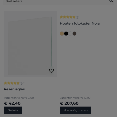
Gemiddelde score van 5 op 5 sterren
(2)
Houten fotokader Nora
Gemiddelde score van 4.94 op 5 sterren
(94)
Reserveglas
Varianten vanaf
€ 3,00
Varianten vanaf
€ 13,90
€ 42,40
€ 207,60
Details
Nu configureren