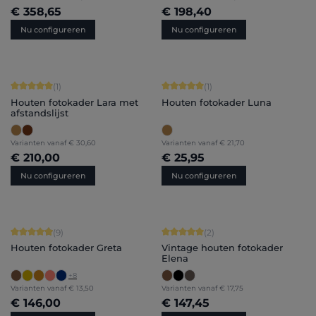
€ 358,65
€ 198,40
Nu configureren
Nu configureren
Gemiddelde score van 5 op 5 sterren
Gemiddelde score van 5 op 5 sterren
(1)
(1)
Houten fotokader Lara met
Houten fotokader Luna
afstandslijst
Varianten vanaf
€ 30,60
Varianten vanaf
€ 21,70
€ 210,00
€ 25,95
Nu configureren
Nu configureren
Gemiddelde score van 4.89 op 5 sterren
Gemiddelde score van 5 op 5 sterren
(9)
(2)
Houten fotokader Greta
Vintage houten fotokader
Elena
+
8
Varianten vanaf
€ 13,50
Varianten vanaf
€ 17,75
€ 146,00
€ 147,45