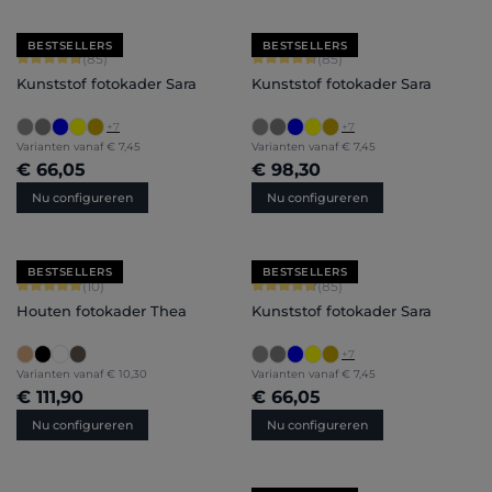
BESTSELLERS
BESTSELLERS
Gemiddelde score van 4.71 op 5 sterren
Gemiddelde score van 4.71 op 5 ster
(85)
(85)
Kunststof fotokader Sara
Kunststof fotokader Sara
+
7
+
7
Varianten vanaf
€ 7,45
Varianten vanaf
€ 7,45
€ 66,05
€ 98,30
Nu configureren
Nu configureren
BESTSELLERS
BESTSELLERS
Gemiddelde score van 5 op 5 sterren
Gemiddelde score van 4.71 op 5 ster
(10)
(85)
Houten fotokader Thea
Kunststof fotokader Sara
+
7
Varianten vanaf
€ 10,30
Varianten vanaf
€ 7,45
€ 111,90
€ 66,05
Nu configureren
Nu configureren