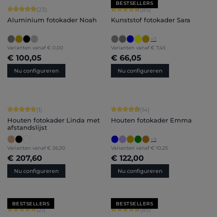
BESTSELLERS
Gemiddelde score van 4.91 op 5 sterren
Gemiddelde score van 4.71 op 5 ster
(23)
(85)
Aluminium fotokader Noah
Kunststof fotokader Sara
+
7
Varianten vanaf
€ 0,00
Varianten vanaf
€ 7,45
€ 100,05
€ 66,05
Nu configureren
Nu configureren
Gemiddelde score van 5 op 5 sterren
Gemiddelde score van 4.86 op 5 ster
(1)
(14)
Houten fotokader Linda met
Houten fotokader Emma
afstandslijst
+
9
Varianten vanaf
€ 26,30
Varianten vanaf
€ 10,25
€ 207,60
€ 122,00
Nu configureren
Nu configureren
BESTSELLERS
BESTSELLERS
Gemiddelde score van 5 op 5 sterren
Gemiddelde score van 4.71 op 5 ster
(21)
(85)