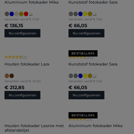
Aluminium fotokader Mika
Kunststof fotokader Sara
+
2
+
7
Varianten vanaf
€ 17,25
Varianten vanaf
€ 7,45
€ 136,15
€ 66,05
Nu configureren
Nu configureren
BESTSELLERS
Gemiddelde score van 4.67 op 5 sterren
Gemiddelde score van 4.71 op 5 ster
(3)
(85)
Houten fotokader Lara
Kunststof fotokader Sara
+
7
Varianten vanaf
€ 20,30
Varianten vanaf
€ 7,45
€ 212,85
€ 66,05
Nu configureren
Nu configureren
BESTSELLERS
Gemiddelde score van 5 op 5 sterren
(21)
Houten fotokader Leonie met
Aluminium fotokader Mika
afstandslijst