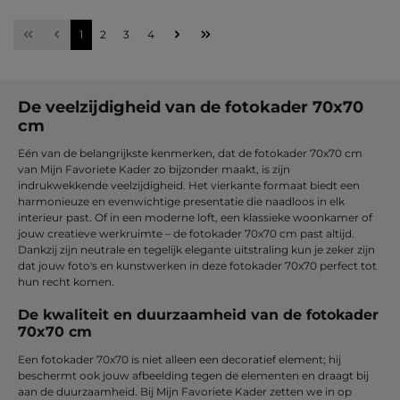
Pagina
Pagina
Pagina
Pagina
1
2
3
4
De veelzijdigheid van de fotokader 70x70
cm
Eén van de belangrijkste kenmerken, dat de fotokader 70x70 cm
van Mijn Favoriete Kader zo bijzonder maakt, is zijn
indrukwekkende veelzijdigheid. Het vierkante formaat biedt een
harmonieuze en evenwichtige presentatie die naadloos in elk
interieur past. Of in een moderne loft, een klassieke woonkamer of
jouw creatieve werkruimte – de fotokader 70x70 cm past altijd.
Dankzij zijn neutrale en tegelijk elegante uitstraling kun je zeker zijn
dat jouw foto's en kunstwerken in deze fotokader 70x70 perfect tot
hun recht komen.
De kwaliteit en duurzaamheid van de fotokader
70x70 cm
Een fotokader 70x70 is niet alleen een decoratief element; hij
beschermt ook jouw afbeelding tegen de elementen en draagt bij
aan de duurzaamheid. Bij Mijn Favoriete Kader zetten we in op