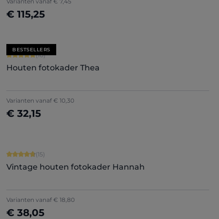
Varianten vanaf
€ 7,45
€ 115,25
Nu configureren
BESTSELLERS
Gemiddelde score van 5 op 5 sterren
(10)
Houten fotokader Thea
Varianten vanaf
€ 10,30
€ 32,15
Nu configureren
Gemiddelde score van 4.87 op 5 sterren
(15)
Vintage houten fotokader Hannah
Varianten vanaf
€ 18,80
€ 38,05
Nu configureren