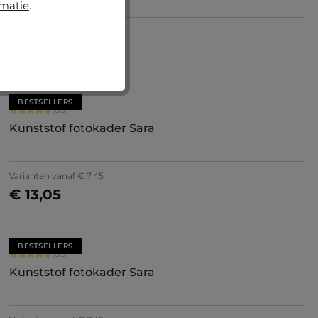
rmatie
.
+
5
Varianten vanaf
€ 9,50
€ 19,10
Nu configureren
BESTSELLERS
Gemiddelde score van 4.71 op 5 sterren
(85)
Kunststof fotokader Sara
+
7
Varianten vanaf
€ 7,45
€ 13,05
Nu configureren
BESTSELLERS
Gemiddelde score van 4.71 op 5 sterren
(85)
Kunststof fotokader Sara
+
7