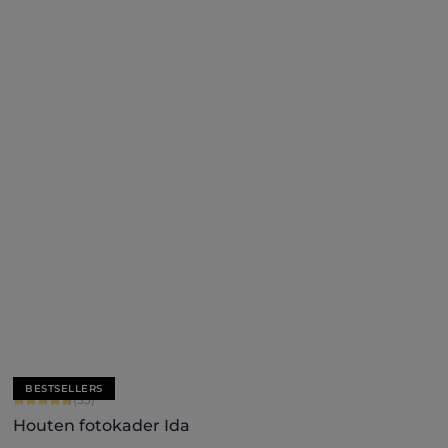
+
7
Nu configureren
BESTSELLERS
Gemiddelde score van 4.79 op 5 sterren
(33)
Houten fotokader Ida