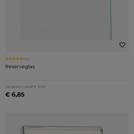
Gemiddelde score van 4.94 op 5 sterren
(94)
Reserveglas
Varianten vanaf
€ 3,00
€ 6,85
Details