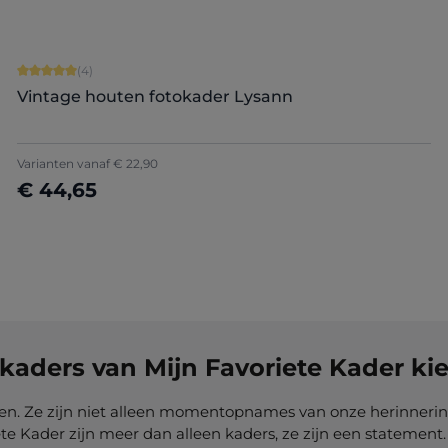
Gemiddelde score van 5 op 5 sterren
(4)
Vintage houten fotokader Lysann
Varianten vanaf
€ 22,90
€ 44,65
Nu configureren
kaders van Mijn Favoriete Kader ki
bben. Ze zijn niet alleen momentopnames van onze herinneri
ete Kader zijn meer dan alleen kaders, ze zijn een stateme