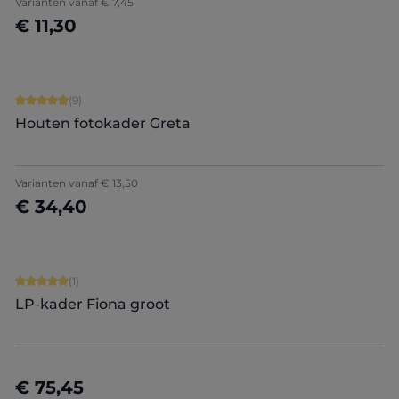
Varianten vanaf
€ 7,45
€ 11,30
Nu configureren
Gemiddelde score van 4.89 op 5 sterren
(9)
Houten fotokader Greta
+
8
Varianten vanaf
€ 13,50
€ 34,40
Nu configureren
Gemiddelde score van 5 op 5 sterren
(1)
LP-kader Fiona groot
€ 75,45
Details