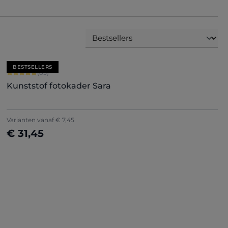
BESTSELLERS
Gemiddelde score van 4.71 op 5 sterren
(85)
Kunststof fotokader Sara
Varianten vanaf
€ 7,45
€ 31,45