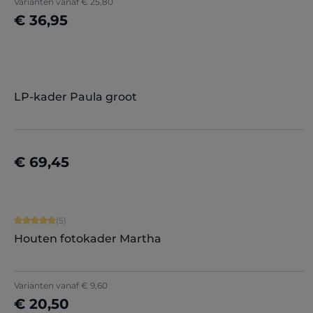
Varianten vanaf
€ 25,80
€ 36,95
Nu configureren
LP-kader Paula groot
€ 69,45
Details
Gemiddelde score van 5 op 5 sterren
(5)
Houten fotokader Martha
Varianten vanaf
€ 9,60
€ 20,50
Nu configureren