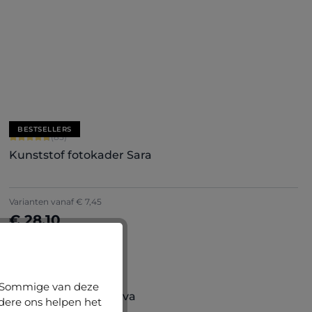
Nu configureren
BESTSELLERS
Gemiddelde score van 4.71 op 5 sterren
(85)
Kunststof fotokader Sara
+
7
Varianten vanaf
€ 7,45
€ 28,10
Nu configureren
Gemiddelde score van 4.9 op 5 sterren
(20)
n. Sommige van deze
Houten fotokader Ava
ndere ons helpen het