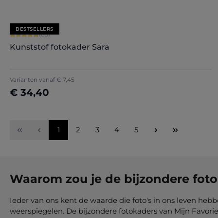
BESTSELLERS
Gemiddelde score van 4.71 op 5 sterren
(85)
Kunststof fotokader Sara
+
7
Varianten vanaf
€ 7,45
€ 34,40
Nu configureren
Pagina
Pagina
Pagina
Pagina
Pagina
1
2
3
4
5
Waarom zou je de bijzondere foto
Ieder van ons kent de waarde die foto's in ons leven he
weerspiegelen. De bijzondere fotokaders van Mijn Favori