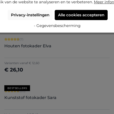
ik van de website te analyseren en te verbeteren.
Meer info
Varianten vanaf
€ 0,00
Privacy-instellingen
Alle cookies accepteren
€ 26,20
Nu configureren
- Gegevensbescherming
Gemiddelde score van 4.86 op 5 sterren
(7)
Houten fotokader Elva
Varianten vanaf
€ 12,60
€ 26,10
Nu configureren
BESTSELLERS
Gemiddelde score van 4.71 op 5 sterren
(85)
Kunststof fotokader Sara
+
7