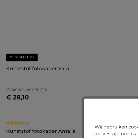
+
7
Nu configureren
BESTSELLERS
Gemiddelde score van 4.71 op 5 sterren
(85)
Kunststof fotokader Sara
+
7
Varianten vanaf
€ 7,45
€ 28,10
Nu configureren
Gemiddelde score van 5 op 5 sterren
(2)
Wij gebruiken cook
Kunststof fotokader Amalia
cookies zijn noodza