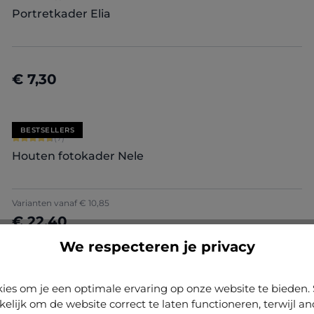
Portretkader Elia
€ 7,30
Details
BESTSELLERS
Gemiddelde score van 4.71 op 5 sterren
(7)
Houten fotokader Nele
+
5
Varianten vanaf
€ 10,85
€ 22,40
Nu configureren
We respecteren je privacy
Gemiddelde score van 4.91 op 5 sterren
(23)
ies om je een optimale ervaring op onze website te biede
Aluminium fotokader Noah
kelijk om de website correct te laten functioneren, terwijl a