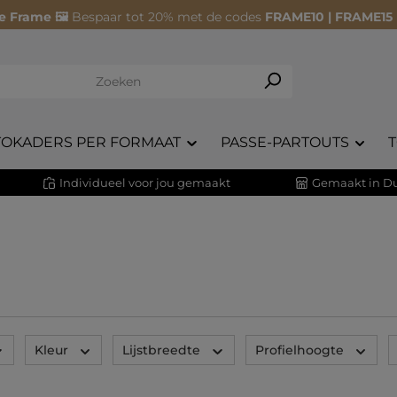
e Frame 🖼️
Bespaar tot 20% met de codes
FRAME10 | FRAME15
TOKADERS PER FORMAAT
PASSE-PARTOUTS
Individueel voor jou gemaakt
Gemaakt in Du
Kleur
Lijstbreedte
Profielhoogte