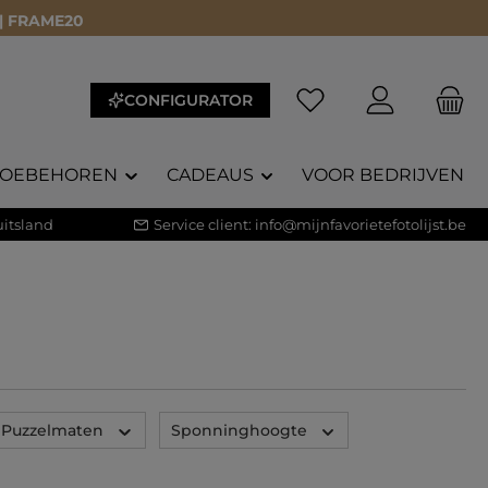
 | FRAME20
Je hebt 0 items op je 
CONFIGURATOR
TOEBEHOREN
CADEAUS
VOOR BEDRIJVEN
itsland
Service client:
info@mijnfavorietefotolijst.be
Puzzelmaten
Sponninghoogte