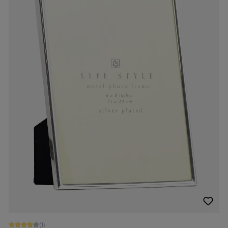
Gemiddelde score van 4 op 5 sterren
(1)