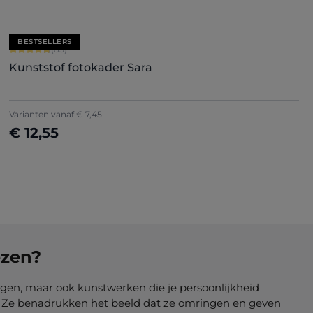
BESTSELLERS
Gemiddelde score van 4.71 op 5 sterren
(85)
Kunststof fotokader Sara
+
7
Varianten vanaf
€ 7,45
€ 12,55
Nu configureren
ezen?
ngen, maar ook kunstwerken die je persoonlijkheid
nt. Ze benadrukken het beeld dat ze omringen en geven