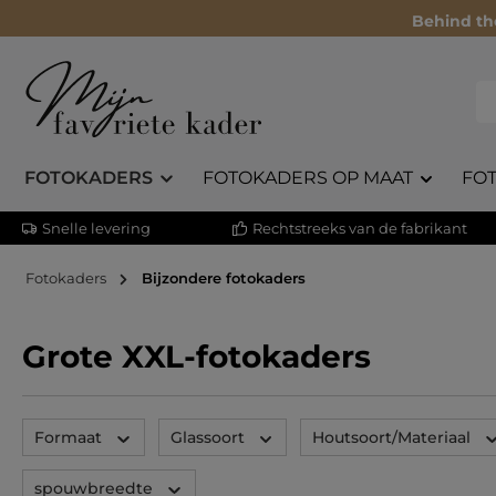
Behind th
FOTOKADERS
FOTOKADERS OP MAAT
FO
Snelle levering
Rechtstreeks van de fabrikant
Fotokaders
Bijzondere fotokaders
Grote XXL-fotokaders
Formaat
Glassoort
Houtsoort/Materiaal
spouwbreedte