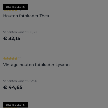
BESTSELLERS
Gemiddelde score van 5 op 5 sterren
(10)
Houten fotokader Thea
Varianten vanaf
€ 10,30
€ 32,15
Nu configureren
Gemiddelde score van 5 op 5 sterren
(4)
Vintage houten fotokader Lysann
Varianten vanaf
€ 22,90
€ 44,65
Nu configureren
BESTSELLERS
Gemiddelde score van 4.8 op 5 sterren
(15)