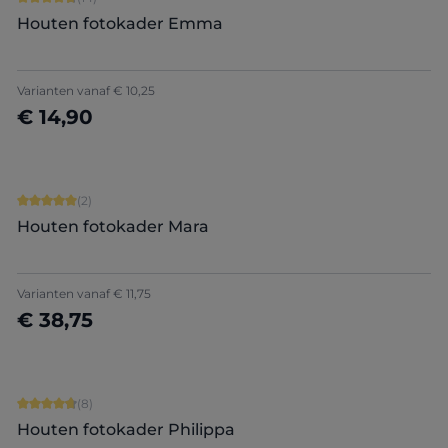
Houten fotokader Emma
+
9
Varianten vanaf
€ 10,25
€ 14,90
Nu configureren
Gemiddelde score van 5 op 5 sterren
(2)
Houten fotokader Mara
Varianten vanaf
€ 11,75
€ 38,75
Nu configureren
Gemiddelde score van 4.75 op 5 sterren
(8)
Houten fotokader Philippa