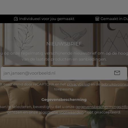
Individueel voor jou gemaakt
Gemaakt in Du
NIEUWSBRIEF
u op onze regelmatig verschijnende nieuwsbrief om op de hoogt
van de laatste producten en aanbiedingen.
E-
mailadres
*
rdt beschermd door reCAPTCHA en het
privacybeleid
en de
gebruiksvoorw
toepassing.
Gegevensbescherming
an te selecteren, bevestigt u dat u onze
gegevensbeschermingsinfo
gelezen en onze
algemene voorwaarden
hebt geaccepteerd.