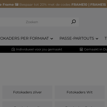
e Frame 🖼️
Bespaar tot 20% met de codes
FRAME10 | FRAME15
TOKADERS PER FORMAAT
PASSE-PARTOUTS
Individueel voor jou gemaakt
Gemaakt in Du
Fotokaders zilver
Fotokaders Wit