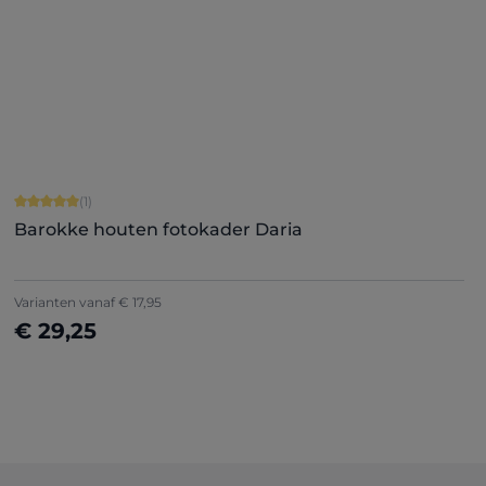
Nu configureren
Gemiddelde score van 5 op 5 sterren
(1)
Barokke houten fotokader Daria
Varianten vanaf
€ 17,95
€ 29,25
Nu configureren