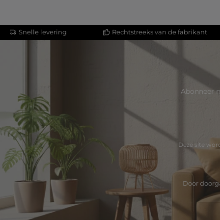
Snelle levering
Rechtstreeks van de fabrikant
Abonneer n
Deze site wo
Door doorga