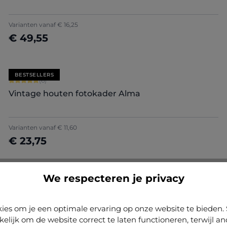
Varianten vanaf
€ 16,25
€ 49,55
Nu configureren
BESTSELLERS
Gemiddelde score van 5 op 5 sterren
(6)
Vintage houten fotokader Alma
Varianten vanaf
€ 11,60
€ 23,75
Nu configureren
We respecteren je privacy
ies om je een optimale ervaring op onze website te biede
kelijk om de website correct te laten functioneren, terwijl a