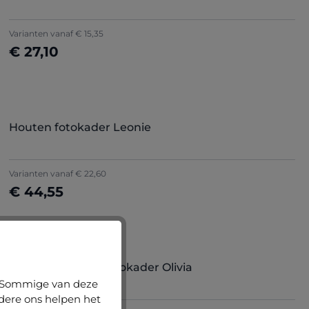
Varianten vanaf
€ 15,35
€ 27,10
Nu configureren
Houten fotokader Leonie
Varianten vanaf
€ 22,60
€ 44,55
Nu configureren
Gemiddelde score van 5 op 5 sterren
(11)
Barokke houten fotokader Olivia
n. Sommige van deze
ndere ons helpen het