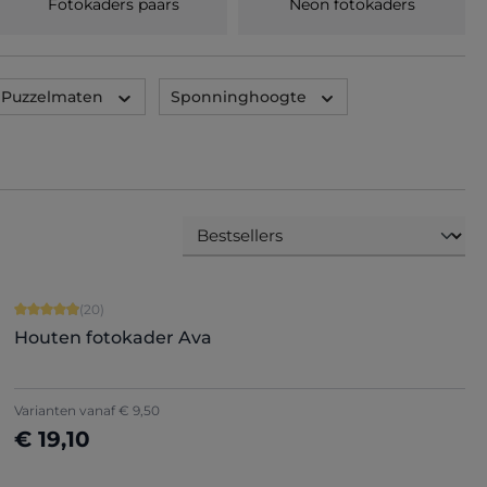
Fotokaders paars
Neon fotokaders
Puzzelmaten
Sponninghoogte
Gemiddelde score van 4.9 op 5 sterren
(20)
Houten fotokader Ava
+
5
Varianten vanaf
€ 9,50
€ 19,10
Nu configureren