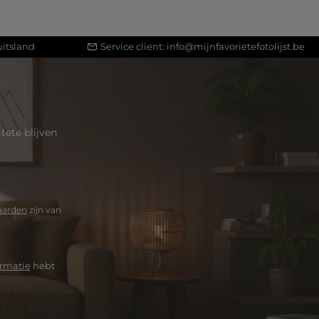
itsland
Service client:
info@mijnfavorietefotolijst.be
ete blijven
aarden
zijn van
rmatie
hebt