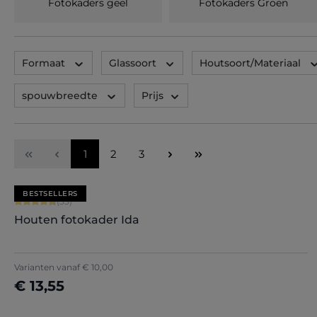
Fotokaders geel
Fotokaders Groen
Formaat
Glassoort
Houtsoort/Materiaal
spouwbreedte
Prijs
Pagina
Pagina
Pagina
1
2
3
BESTSELLERS
Gemiddelde score van 4.79 op 5 sterren
(33)
Houten fotokader Ida
Varianten vanaf
€ 10,00
€ 13,55
Nu configureren