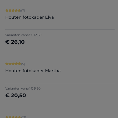
Gemiddelde score van 4.86 op 5 sterren
(7)
Houten fotokader Elva
Varianten vanaf
€ 12,60
€ 26,10
Nu configureren
Gemiddelde score van 5 op 5 sterren
(5)
Houten fotokader Martha
Varianten vanaf
€ 9,60
€ 20,50
Nu configureren
Gemiddelde score van 5 op 5 sterren
(13)