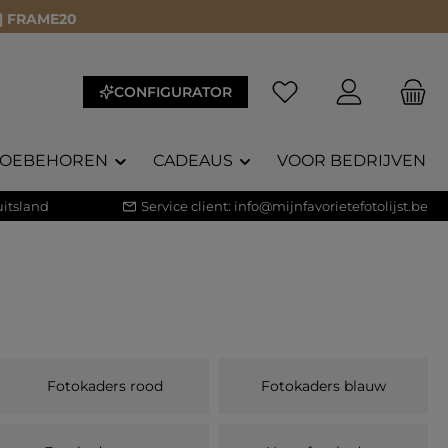
 | FRAME20
Je hebt 0 items op je 
CONFIGURATOR
TOEBEHOREN
CADEAUS
VOOR BEDRIJVEN
itsland
Service client:
info@mijnfavorietefotolijst.be
Fotokaders rood
Fotokaders blauw