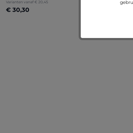
gebru
Varianten vanaf
€ 20,45
€ 30,30