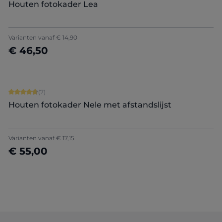
Houten fotokader Lea
Varianten vanaf
€ 14,90
€ 46,50
Nu configureren
Gemiddelde score van 4.71 op 5 sterren
(7)
Houten fotokader Nele met afstandslijst
+
5
Varianten vanaf
€ 17,15
€ 55,00
Nu configureren