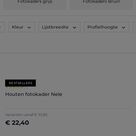
Fotokaders grijs
Fotokaders Bruin
Kleur
Lijstbreedte
Profielhoogte
BESTSELLERS
Gemiddelde score van 4.71 op 5 sterren
(7)
Houten fotokader Nele
+
5
Varianten vanaf
€ 10,85
€ 22,40
Nu configureren