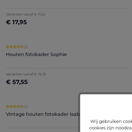
+
8
Varianten vanaf
€ 11,55
€ 17,95
Nu configureren
Gemiddelde score van 5 op 5 sterren
(2)
Houten fotokader Sophie
Varianten vanaf
€ 19,35
€ 57,55
Nu configureren
Gemiddelde score van 5 op 5 sterren
(4)
Vintage houten fotokader Isabella
Wij gebruiken cook
cookies zijn noodza