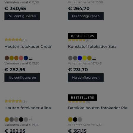
Varianten vanaf
€ 0,00
Varianten vanaf
€ 13,90
€ 340,65
€ 264,70
Nu configureren
Nu configureren
BESTSELLERS
Gemiddelde score van 4.89 op 5 sterren
Gemiddelde score van 4.71 op 5 ster
(9)
(85)
Houten fotokader Greta
Kunststof fotokader Sara
+
8
+
7
Varianten vanaf
€ 13,50
Varianten vanaf
€ 7,45
€ 282,95
€ 231,70
Nu configureren
Nu configureren
BESTSELLERS
Gemiddelde score van 5 op 5 sterren
Gemiddelde score van 5 op 5 sterren
(3)
(5)
Houten fotokader Alina
Barokke houten fotokader Pia
+
1
Varianten vanaf
€ 19,50
Varianten vanaf
€ 17,55
€ 282,95
€ 351,15