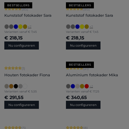
BESTSELLERS
BESTSELLERS
Gemiddelde score van 4.71 op 5 sterren
Gemiddelde score van 4.71 op 5 ster
(85)
(85)
Kunststof fotokader Sara
Kunststof fotokader Sara
+
7
+
7
Varianten vanaf
€ 7,45
Varianten vanaf
€ 7,45
€ 218,15
€ 218,15
Nu configureren
Nu configureren
BESTSELLERS
Gemiddelde score van 5 op 5 sterren
Gemiddelde score van 5 op 5 sterren
(1)
(21)
Houten fotokader Fiona
Aluminium fotokader Mika
+
2
Varianten vanaf
€ 5,55
Varianten vanaf
€ 17,25
€ 291,55
€ 340,65
Nu configureren
Nu configureren
Gemiddelde score van 4.67 op 5 sterren
Gemiddelde score van 4.75 op 5 ster
(3)
(8)