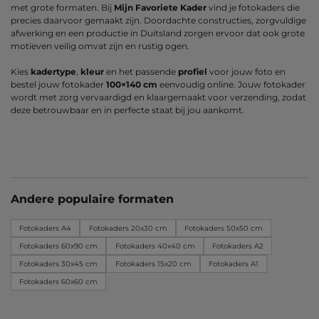
met grote formaten. Bij
Mijn Favoriete Kader
vind je fotokaders die
precies daarvoor gemaakt zijn. Doordachte constructies, zorgvuldige
afwerking en een productie in Duitsland zorgen ervoor dat ook grote
motieven veilig omvat zijn en rustig ogen.
Kies
kadertype
,
kleur
en het passende
profiel
voor jouw foto en
bestel jouw fotokader
100×140 cm
eenvoudig online. Jouw fotokader
wordt met zorg vervaardigd en klaargemaakt voor verzending, zodat
deze betrouwbaar en in perfecte staat bij jou aankomt.
Andere populaire formaten
Fotokaders A4
Fotokaders 20x30 cm
Fotokaders 50x50 cm
Fotokaders 60x90 cm
Fotokaders 40x40 cm
Fotokaders A2
Fotokaders 30x45 cm
Fotokaders 15x20 cm
Fotokaders A1
Fotokaders 60x60 cm