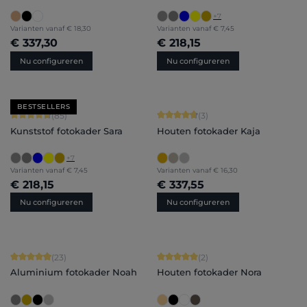
+
7
Varianten vanaf
€ 18,30
Varianten vanaf
€ 7,45
€ 337,30
€ 218,15
Nu configureren
Nu configureren
BESTSELLERS
Gemiddelde score van 4.71 op 5 sterren
Gemiddelde score van 4.67 op 5 ster
(85)
(3)
Kunststof fotokader Sara
Houten fotokader Kaja
+
7
Varianten vanaf
€ 7,45
Varianten vanaf
€ 16,30
€ 218,15
€ 337,55
Nu configureren
Nu configureren
Gemiddelde score van 4.91 op 5 sterren
Gemiddelde score van 5 op 5 sterren
(23)
(2)
Aluminium fotokader Noah
Houten fotokader Nora