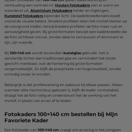
verhouding een centrale rol.
Houten fotokaders
zien er warm en
waardevol uit,
Aluminium fotokaders
helder en ingetogen,
Kunststof fotokaders
bijzonder licht. De kaderbreedte beïnvloedt
vooral de visuele balans. Smalere profielen laten het motief sterker op
de voorgrond treden, terwijl bredere profielen de foto meer rust en
aanwezigheid geven. Bij grote formaten bewijst een kaderbreedte die
de foto zichtbaar omvat, zonder deze te vernauwen of dominant te
zijn, zijn waarde.
Bij
100×140 cm
wordt bovendien
kunstglas
gebruikt. Het is
aanzienlijk lichter dan traditioneel glas en vermindert het totale
gewicht merkbaar, wat de hantering bij grote formaten
vergemakkelijkt. Zo blijft de presentatie van hoge kwaliteit, zonder
onnodig zwaar te worden.
Belangrijk is dat profielwerking en opbouw bij elkaar passen. Alleen
wanneer alles harmonieus gekozen is, blijft de kader vormstabiel,
draagt het de foto veilig en ondersteunt het de werking van het
motief, in plaats van ervan af te leiden.
Fotokaders 100×140 cm bestellen bij Mijn
Favoriete Kader
Een fotokader van
100×140 cm
vraagt om ervaring in het omgaan