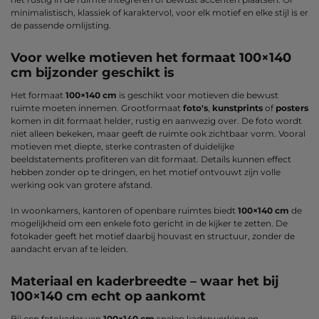
minimalistisch, klassiek of karaktervol, voor elk motief en elke stijl is er
de passende omlijsting.
Voor welke motieven het formaat 100×140
cm bijzonder geschikt is
Het formaat
100×140 cm
is geschikt voor motieven die bewust
ruimte moeten innemen. Grootformaat
foto's
,
kunstprints
of
posters
komen in dit formaat helder, rustig en aanwezig over. De foto wordt
niet alleen bekeken, maar geeft de ruimte ook zichtbaar vorm. Vooral
motieven met diepte, sterke contrasten of duidelijke
beeldstatements profiteren van dit formaat. Details kunnen effect
hebben zonder op te dringen, en het motief ontvouwt zijn volle
werking ook van grotere afstand.
In woonkamers, kantoren of openbare ruimtes biedt
100×140 cm
de
mogelijkheid om een enkele foto gericht in de kijker te zetten. De
fotokader geeft het motief daarbij houvast en structuur, zonder de
aandacht ervan af te leiden.
Materiaal en kaderbreedte – waar het bij
100×140 cm echt op aankomt
Bij een fotokader van
100×140 cm
spelen kaderwerking en