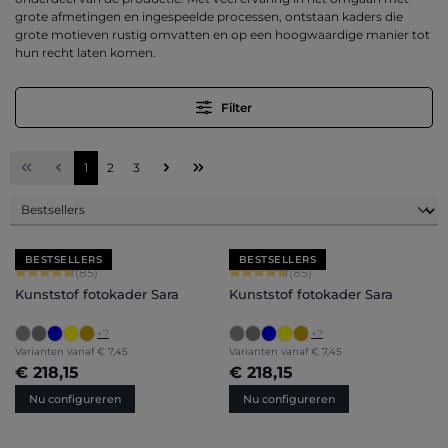
grote afmetingen en ingespeelde processen, ontstaan kaders die
grote motieven rustig omvatten en op een hoogwaardige manier tot
hun recht laten komen.
Filter
Pagina
Pagina
Pagina
1
2
3
BESTSELLERS
BESTSELLERS
Gemiddelde score van 4.71 op 5 sterren
Gemiddelde score van 4.71 op 5 ster
(85)
(85)
Kunststof fotokader Sara
Kunststof fotokader Sara
+
7
+
7
Varianten vanaf
€ 7,45
Varianten vanaf
€ 7,45
€ 218,15
€ 218,15
Nu configureren
Nu configureren