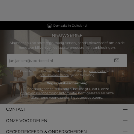
Gemaakt in Duitsland
NIEUWSBRIEF
Abonneer nu op onze regelmatig verschijnende nieuwsbrief om op de
hoogtete blijven van de laatste producten en aanbiedingen.
E-
mailadres
*
Deze site wordt beschermd door reCAPTCHA en het
privacybeleid
en de
gebruiksvoorwaarden
zijn van toepassing.
Gegevensbescherming
Door doorgaan te selecteren, bevestigt u dat u onze
gegevensbeschermingsinformatie
hebt gelezen en onze
algemene voorwaarden
hebt geaccepteerd.
CONTACT
ONZE VOORDELEN
GECERTIFICEERD & ONDERSCHEIDEN