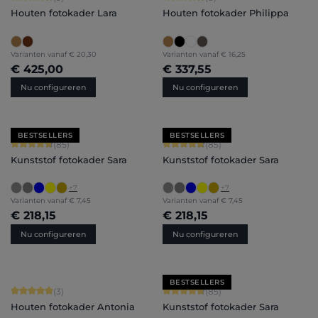
Houten fotokader Lara
Houten fotokader Philippa
Varianten vanaf
€ 20,30
Varianten vanaf
€ 16,25
€ 425,00
€ 337,55
Nu configureren
Nu configureren
BESTSELLERS
BESTSELLERS
Gemiddelde score van 4.71 op 5 sterren
Gemiddelde score van 4.71 op 5 ster
(85)
(85)
Kunststof fotokader Sara
Kunststof fotokader Sara
+
7
+
7
Varianten vanaf
€ 7,45
Varianten vanaf
€ 7,45
€ 218,15
€ 218,15
Nu configureren
Nu configureren
BESTSELLERS
Gemiddelde score van 5 op 5 sterren
Gemiddelde score van 4.71 op 5 ster
(3)
(85)
Houten fotokader Antonia
Kunststof fotokader Sara