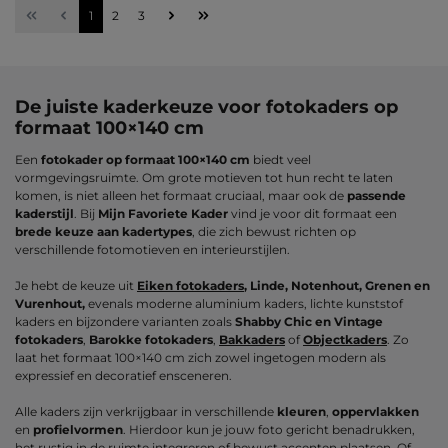
Pagina
Pagina
Pagina
1
2
3
De juiste kaderkeuze voor fotokaders op
formaat 100×140 cm
Een
fotokader op formaat 100×140 cm
biedt veel
vormgevingsruimte. Om grote motieven tot hun recht te laten
komen, is niet alleen het formaat cruciaal, maar ook de
passende
kaderstijl
. Bij
Mijn Favoriete Kader
vind je voor dit formaat een
brede keuze aan kadertypes
, die zich bewust richten op
verschillende fotomotieven en interieurstijlen.
Je hebt de keuze uit
Eiken fotokaders
, Linde, Notenhout, Grenen en
Vurenhout,
evenals moderne aluminium kaders, lichte kunststof
kaders en bijzondere varianten zoals
Shabby Chic en Vintage
fotokaders
,
Barokke fotokaders
,
Bakkaders
of
Objectkaders
. Zo
laat het formaat 100×140 cm zich zowel ingetogen modern als
expressief en decoratief ensceneren.
Alle kaders zijn verkrijgbaar in verschillende
kleuren
,
oppervlakken
en
profielvormen
. Hierdoor kun je jouw foto gericht benadrukken,
het rustig in de ruimte integreren of bewust accenten plaatsen. Of