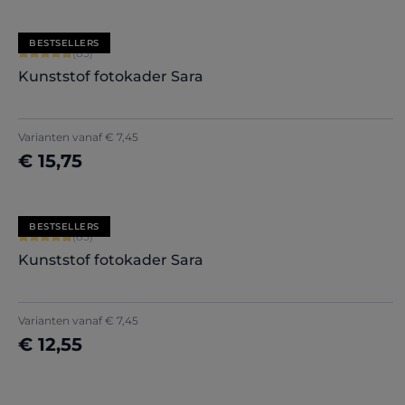
BESTSELLERS
Gemiddelde score van 4.71 op 5 sterren
(85)
Kunststof fotokader Sara
+
7
Varianten vanaf
€ 7,45
€ 15,75
Nu configureren
BESTSELLERS
Gemiddelde score van 4.71 op 5 sterren
(85)
Kunststof fotokader Sara
+
7
Varianten vanaf
€ 7,45
€ 12,55
Nu configureren