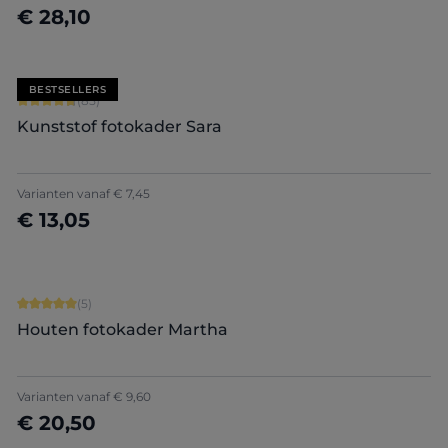
€ 28,10
Nu configureren
BESTSELLERS
Gemiddelde score van 4.71 op 5 sterren
(85)
Kunststof fotokader Sara
+
7
Varianten vanaf
€ 7,45
€ 13,05
Nu configureren
Gemiddelde score van 5 op 5 sterren
(5)
Houten fotokader Martha
Varianten vanaf
€ 9,60
€ 20,50
Nu configureren