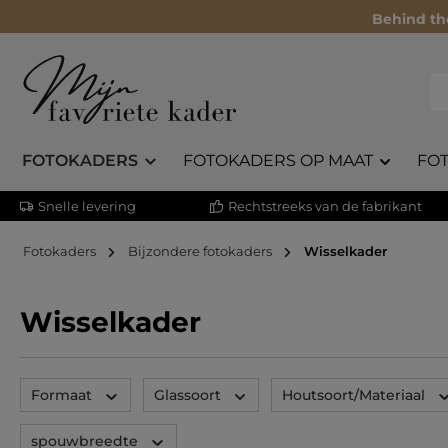
Behind th
FOTOKADERS
FOTOKADERS OP MAAT
FO
Snelle levering
Rechtstreeks van de fabrikant
Fotokaders
Bijzondere fotokaders
Wisselkader
Wisselkader
Formaat
Glassoort
Houtsoort/Materiaal
spouwbreedte