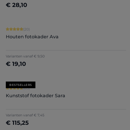
€ 28,10
Nu configureren
Gemiddelde score van 4.9 op 5 sterren
(20)
Houten fotokader Ava
+
5
Varianten vanaf
€ 9,50
€ 19,10
Nu configureren
BESTSELLERS
Gemiddelde score van 4.71 op 5 sterren
(85)
Kunststof fotokader Sara
+
7
Varianten vanaf
€ 7,45
€ 115,25
Nu configureren