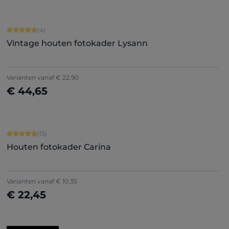
Gemiddelde score van 5 op 5 sterren
(4)
Vintage houten fotokader Lysann
Varianten vanaf
€ 22,90
€ 44,65
Nu configureren
Gemiddelde score van 5 op 5 sterren
(13)
Houten fotokader Carina
Varianten vanaf
€ 10,35
€ 22,45
Nu configureren