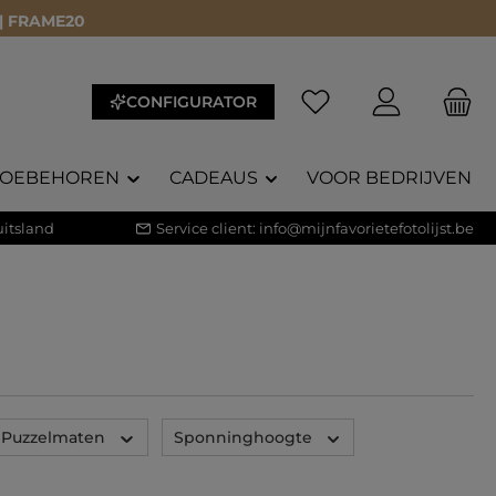
 | FRAME20
Je hebt 0 items op je 
CONFIGURATOR
TOEBEHOREN
CADEAUS
VOOR BEDRIJVEN
itsland
Service client:
info@mijnfavorietefotolijst.be
Puzzelmaten
Sponninghoogte