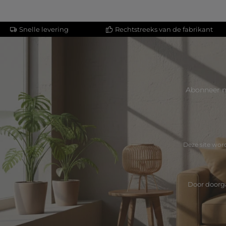
Snelle levering
Rechtstreeks van de fabrikant
Abonneer n
Deze site wo
Door doorga