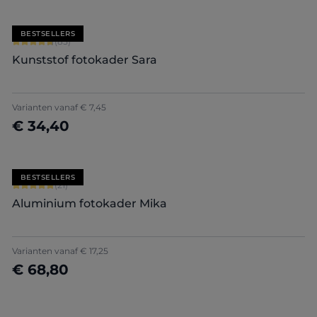
BESTSELLERS
Gemiddelde score van 4.71 op 5 sterren
(85)
Kunststof fotokader Sara
+
7
Varianten vanaf
€ 7,45
€ 34,40
Nu configureren
BESTSELLERS
Gemiddelde score van 5 op 5 sterren
(21)
Aluminium fotokader Mika
+
2
Varianten vanaf
€ 17,25
€ 68,80
Nu configureren