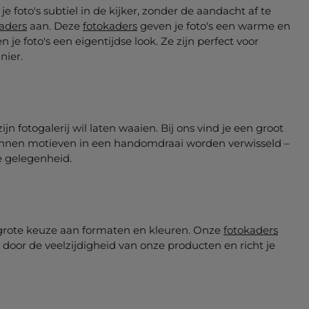
e foto's subtiel in de kijker, zonder de aandacht af te
aders
aan. Deze
fotokaders
geven je foto's een warme en
je foto's een eigentijdse look. Ze zijn perfect voor
nier.
jn fotogalerij wil laten waaien. Bij ons vind je een groot
 kunnen motieven in een handomdraai worden verwisseld –
e gelegenheid.
een grote keuze aan formaten en kleuren. Onze
fotokaders
en door de veelzijdigheid van onze producten en richt je