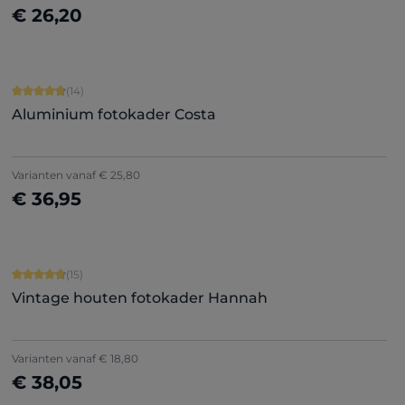
€ 26,20
Nu configureren
Gemiddelde score van 4.86 op 5 sterren
(14)
Aluminium fotokader Costa
Varianten vanaf
€ 25,80
€ 36,95
Nu configureren
Gemiddelde score van 4.87 op 5 sterren
(15)
Vintage houten fotokader Hannah
Varianten vanaf
€ 18,80
€ 38,05
Nu configureren