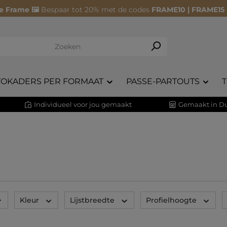
e Frame 🖼️
Bespaar tot 20% met de codes
FRAME10 | FRAME15
TOKADERS PER FORMAAT
PASSE-PARTOUTS
Individueel voor jou gemaakt
Gemaakt in Du
Kleur
Lijstbreedte
Profielhoogte