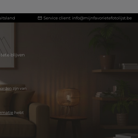
itsland
Service client:
info@mijnfavorietefotolijst.be
ete blijven
aarden
zijn van
rmatie
hebt