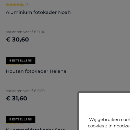
Gemiddelde score van 4.91 op 5 sterren
(23)
Aluminium fotokader Noah
Varianten vanaf
€ 0,00
€ 30,60
Nu configureren
BESTSELLERS
Gemiddelde score van 4.8 op 5 sterren
(15)
Houten fotokader Helena
+
5
Varianten vanaf
€ 9,50
€ 31,60
Nu configureren
Wij gebruiken cook
BESTSELLERS
Gemiddelde score van 4.71 op 5 sterren
(85)
cookies zijn noodza