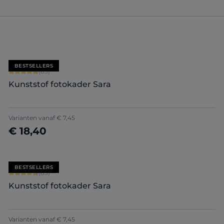
BESTSELLERS
Gemiddelde score van 4.71 op 5 sterren
(85)
Kunststof fotokader Sara
+
7
Varianten vanaf
€ 7,45
€ 18,40
Nu configureren
BESTSELLERS
Gemiddelde score van 4.71 op 5 sterren
(85)
Kunststof fotokader Sara
+
7
Varianten vanaf
€ 7,45