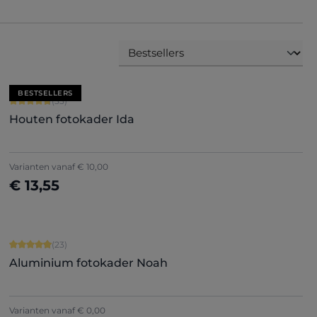
BESTSELLERS
Gemiddelde score van 4.79 op 5 sterren
(33)
Houten fotokader Ida
Varianten vanaf
€ 10,00
€ 13,55
Nu configureren
Gemiddelde score van 4.91 op 5 sterren
(23)
Aluminium fotokader Noah
Varianten vanaf
€ 0,00