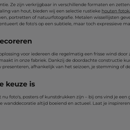
tie. Ze zijn verkrijgbaar in verschillende formaten en zetten j
aling van hout, bieden wij een selectie rustieke
houten fotok
, portretten of natuurfotografie. Metalen wissellijsten geven 
ntueert de foto's op een subtiele, maar toch expressieve ma
 decoreren
oplossing voor iedereen die regelmatig een frisse wind door zi
gemaakt in onze fabriek. Dankzij de doordachte constructie
 presenteren, afhankelijk van het seizoen, je stemming of d
e keuze is
et nu foto's, posters of kunstdrukken zijn – bij ons vind je 
 je wanddecoratie altijd boeiend en actueel. Laat je inspirer