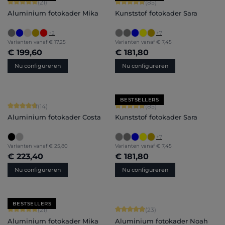
Gemiddelde score van 5 op 5 sterren
Gemiddelde score van 4.71 op 5 ster
(21)
(85)
Aluminium fotokader Mika
Kunststof fotokader Sara
+
2
+
7
Varianten vanaf
€ 17,25
Varianten vanaf
€ 7,45
€ 199,60
€ 181,80
Nu configureren
Nu configureren
BESTSELLERS
Gemiddelde score van 4.86 op 5 sterren
Gemiddelde score van 4.71 op 5 ster
(14)
(85)
Aluminium fotokader Costa
Kunststof fotokader Sara
+
7
Varianten vanaf
€ 25,80
Varianten vanaf
€ 7,45
€ 223,40
€ 181,80
Nu configureren
Nu configureren
BESTSELLERS
Gemiddelde score van 5 op 5 sterren
Gemiddelde score van 4.91 op 5 ster
(21)
(23)
Aluminium fotokader Mika
Aluminium fotokader Noah