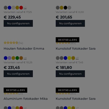
+
2
Varianten vanaf
€ 17,25
Varianten vanaf
€ 0,00
€ 229,45
€ 201,65
Nu configureren
Nu configureren
BESTSELLERS
Gemiddelde score van 4.86 op 5 sterren
Gemiddelde score van 4.71 op 5 ster
(14)
(85)
Houten fotokader Emma
Kunststof fotokader Sara
+
9
+
7
Varianten vanaf
€ 10,25
Varianten vanaf
€ 7,45
€ 231,45
€ 181,80
Nu configureren
Nu configureren
BESTSELLERS
BESTSELLERS
Gemiddelde score van 5 op 5 sterren
Gemiddelde score van 4.71 op 5 ster
(21)
(85)
Aluminium fotokader Mika
Kunststof fotokader Sara
+
2
+
7