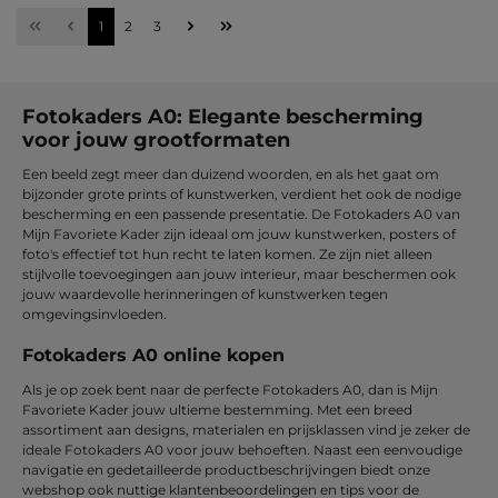
Pagina
Pagina
Pagina
1
2
3
Fotokaders A0: Elegante bescherming
voor jouw grootformaten
Een beeld zegt meer dan duizend woorden, en als het gaat om
bijzonder grote prints of kunstwerken, verdient het ook de nodige
bescherming en een passende presentatie. De Fotokaders A0 van
Mijn Favoriete Kader zijn ideaal om jouw kunstwerken, posters of
foto's effectief tot hun recht te laten komen. Ze zijn niet alleen
stijlvolle toevoegingen aan jouw interieur, maar beschermen ook
jouw waardevolle herinneringen of kunstwerken tegen
omgevingsinvloeden.
Fotokaders A0 online kopen
Als je op zoek bent naar de perfecte Fotokaders A0, dan is Mijn
Favoriete Kader jouw ultieme bestemming. Met een breed
assortiment aan designs, materialen en prijsklassen vind je zeker de
ideale Fotokaders A0 voor jouw behoeften. Naast een eenvoudige
navigatie en gedetailleerde productbeschrijvingen biedt onze
webshop ook nuttige klantenbeoordelingen en tips voor de