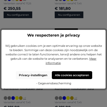
Varianten vanaf
€ 17,25
Varianten vanaf
€ 7,45
€ 250,55
€ 181,80
Nu configureren
Nu configureren
BESTSELLERS
Gemiddelde score van 5 op 5 sterren
Gemiddelde score van 4.71 op 5 ster
(5)
(85)
We respecteren je privacy
Houten fotokader Paula
Kunststof fotokader Sara
Wij gebruiken cookies om je een optimale ervaring op onze website
+
8
+
7
te bieden. Sommige van deze cookies zijn noodzakelijk om de
Varianten vanaf
€ 11,55
Varianten vanaf
€ 7,45
website correct te laten functioneren, terwijl andere ons helpen het
€ 231,45
€ 181,80
gebruik van de website te analyseren en te verbeteren.
Meer
informatie
.
Nu configureren
Nu configureren
Privacy-instellingen
Alle cookies accepteren
BESTSELLERS
BESTSELLERS
Gemiddelde score van 4.71 op 5 sterren
Gemiddelde score van 4.71 op 5 ster
- Gegevensbescherming
(85)
(85)
Kunststof fotokader Sara
Kunststof fotokader Sara
+
7
+
7
Varianten vanaf
€ 7,45
Varianten vanaf
€ 7,45