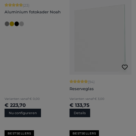
Gemiddelde score van 4.91 op 5 sterren
(23)
Aluminium fotokader Noah
Gemiddelde score van 4.94 op 5 ster
(94)
Reserveglas
Varianten vanaf
€ 0,00
Varianten vanaf
€ 3,00
€ 223,70
€ 133,75
Nu configureren
Details
BESTSELLERS
BESTSELLERS