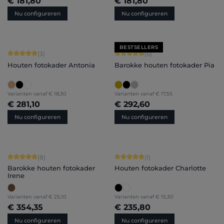
€ 181,80
€ 181,80
Nu configureren
Nu configureren
BESTSELLERS
Gemiddelde score van 5 op 5 sterren
Gemiddelde score van 5 op 5 sterren
(3)
(5)
Houten fotokader Antonia
Barokke houten fotokader Pia
Varianten vanaf
€ 18,30
Varianten vanaf
€ 17,55
€ 281,10
€ 292,60
Nu configureren
Nu configureren
Gemiddelde score van 5 op 5 sterren
Gemiddelde score van 5 op 5 sterren
(8)
(1)
Barokke houten fotokader
Houten fotokader Charlotte
Irene
Varianten vanaf
€ 25,10
Varianten vanaf
€ 15,30
€ 354,35
€ 235,80
Nu configureren
Nu configureren