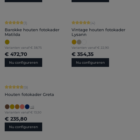
Gemiddelde score van 5 op 5 sterren
Gemiddelde score van 5 op 5 sterren
(1)
(4)
Barokke houten fotokader
Vintage houten fotokader
Matilda
Lysann
Varianten vanaf
€ 38,75
Varianten vanaf
€ 22,90
€ 472,70
€ 354,35
Nu configureren
Nu configureren
Gemiddelde score van 4.89 op 5 sterren
(9)
Houten fotokader Greta
+
8
Varianten vanaf
€ 13,50
€ 235,80
Nu configureren