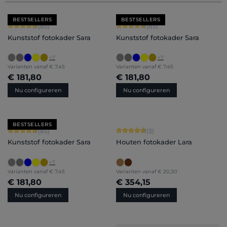
BESTSELLERS
BESTSELLERS
Gemiddelde score van 4.71 op 5 sterren
Gemiddelde score van 4.71 op 5 ster
(85)
(85)
Kunststof fotokader Sara
Kunststof fotokader Sara
+
7
+
7
Varianten vanaf
€ 7,45
Varianten vanaf
€ 7,45
€ 181,80
€ 181,80
Nu configureren
Nu configureren
BESTSELLERS
Gemiddelde score van 4.71 op 5 sterren
Gemiddelde score van 4.67 op 5 ster
(85)
(3)
Kunststof fotokader Sara
Houten fotokader Lara
+
7
Varianten vanaf
€ 7,45
Varianten vanaf
€ 20,30
€ 181,80
€ 354,15
Nu configureren
Nu configureren