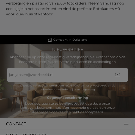
verzorging en plaatsing van jouw fotokaders. Neem vandaag nog
een kijkje in het assortiment en vind de perfecte Fotokaders A0
voor jouw huis of kantoor.
Gemaakt in Duitsland
NIEUWSBRIEF
Abonneer nu op onze regelmatig verschijnende nieuwsbrief om op de
hoogtete blijven van de laatste producten en aanbiedingen.
E-
mailadres
*
Deze site wordt beschermd door reCAPTCHA en het
privacybeleid
en de
gebruiksvoorwaarden
zijn van toepassing.
Gegevensbescherming
Door doorgaan te selecteren, bevestigt u dat u onze
gegevensbeschermingsinformatie
hebt gelezen en onze
algemene voorwaarden
hebt geaccepteerd.
CONTACT