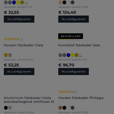
+
7
Varianten vanaf
€ 7,45
Varianten vanaf
€ 13,90
€ 22,55
€ 124,40
Nu configureren
Nu configureren
BESTSELLERS
Gemiddelde score van 5 op 5 sterren
Gemiddelde score van 4.71 op 5 ster
(3)
(85)
Houten fotokader Clara
Kunststof fotokader Sara
+
7
Varianten vanaf
€ 16,70
Varianten vanaf
€ 7,45
€ 52,25
€ 96,70
Nu configureren
Nu configureren
Gemiddelde score van 4.75 op 5 ster
(8)
Aluminium fotokader Costa
Houten fotokader Philippa
brandvertragend certificaat A1
Varianten vanaf
€ 56,40
Varianten vanaf
€ 16,25