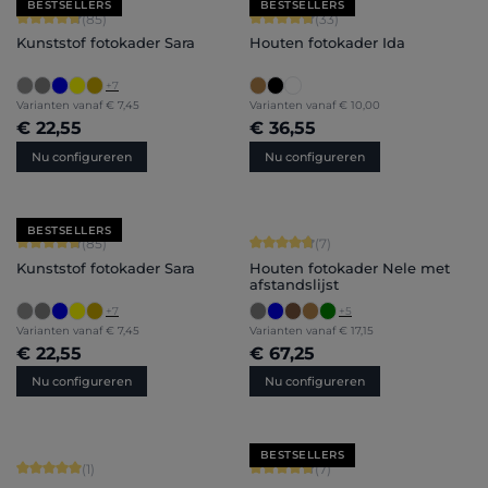
BESTSELLERS
BESTSELLERS
Gemiddelde score van 4.71 op 5 sterren
Gemiddelde score van 4.79 op 5 ster
(85)
(33)
Kunststof fotokader Sara
Houten fotokader Ida
+
7
Varianten vanaf
€ 7,45
Varianten vanaf
€ 10,00
€ 22,55
€ 36,55
Nu configureren
Nu configureren
BESTSELLERS
Gemiddelde score van 4.71 op 5 sterren
Gemiddelde score van 4.71 op 5 ster
(85)
(7)
Kunststof fotokader Sara
Houten fotokader Nele met
afstandslijst
+
7
+
5
Varianten vanaf
€ 7,45
Varianten vanaf
€ 17,15
€ 22,55
€ 67,25
Nu configureren
Nu configureren
BESTSELLERS
Gemiddelde score van 5 op 5 sterren
Gemiddelde score van 4.71 op 5 ster
(1)
(7)