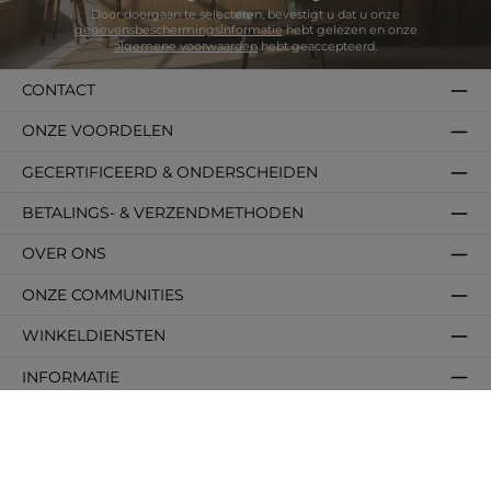
Door doorgaan te selecteren, bevestigt u dat u onze
gegevensbeschermingsinformatie
hebt gelezen en onze
algemene voorwaarden
hebt geaccepteerd.
CONTACT
ONZE VOORDELEN
GECERTIFICEERD & ONDERSCHEIDEN
BETALINGS- & VERZENDMETHODEN
OVER ONS
ONZE COMMUNITIES
WINKELDIENSTEN
INFORMATIE
POPULAIRE CATEGORIEËN
POPULAIRE FORMATEN