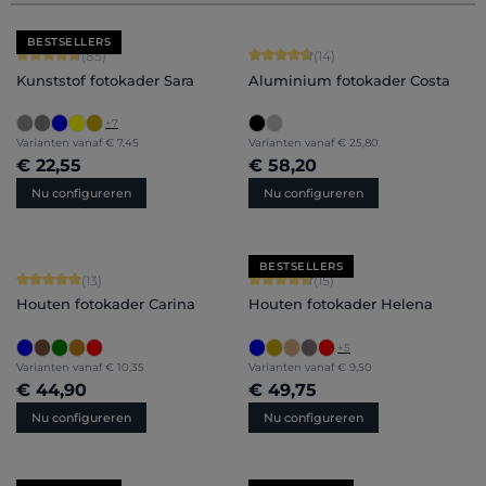
BESTSELLERS
Gemiddelde score van 4.71 op 5 sterren
Gemiddelde score van 4.86 op 5 ster
(85)
(14)
Kunststof fotokader Sara
Aluminium fotokader Costa
+
7
Varianten vanaf
€ 7,45
Varianten vanaf
€ 25,80
€ 22,55
€ 58,20
Nu configureren
Nu configureren
BESTSELLERS
Gemiddelde score van 5 op 5 sterren
Gemiddelde score van 4.8 op 5 sterr
(13)
(15)
Houten fotokader Carina
Houten fotokader Helena
+
5
Varianten vanaf
€ 10,35
Varianten vanaf
€ 9,50
€ 44,90
€ 49,75
Nu configureren
Nu configureren