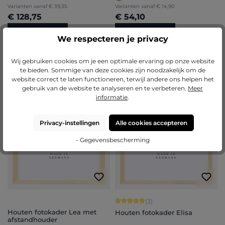
Varianten vanaf
€ 39,35
Varianten vanaf
€ 14,90
€ 128,75
€ 54,10
Nu configureren
Nu configureren
We respecteren je privacy
Wij gebruiken cookies om je een optimale ervaring op onze website
te bieden. Sommige van deze cookies zijn noodzakelijk om de
website correct te laten functioneren, terwijl andere ons helpen het
gebruik van de website te analyseren en te verbeteren.
Meer
informatie
.
Privacy-instellingen
Alle cookies accepteren
- Gegevensbescherming
Gemiddelde score van 5 op 5 sterren
(3)
Houten fotokader Lea met
Houten fotokader Elisa
afstandhouder