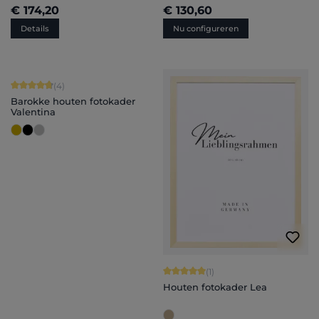
€ 174,20
€ 130,60
Details
Nu configureren
Gemiddelde score van 4.75 op 5 sterren
(4)
Barokke houten fotokader
Valentina
Gemiddelde score van 5 op 5 sterren
(1)
Houten fotokader Lea