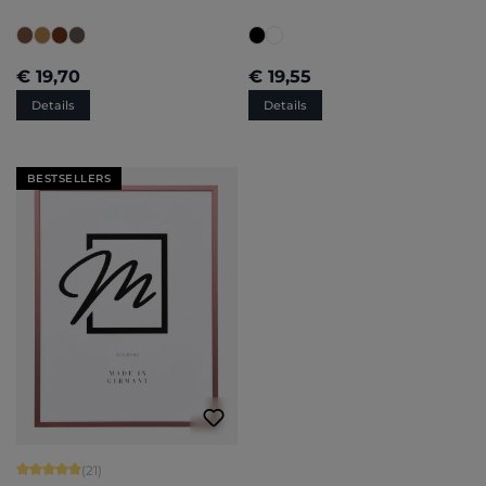
€ 19,70
€ 19,55
Details
Details
BESTSELLERS
Gemiddelde score van 5 op 5 sterren
(21)