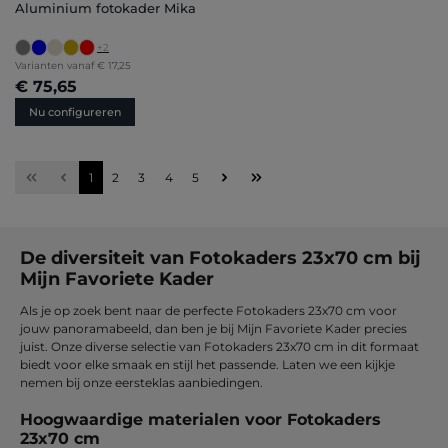
Aluminium fotokader Mika
+
2
Varianten vanaf
€ 17,25
€ 75,65
Nu configureren
Pagina
Pagina
Pagina
Pagina
Pagina
1
2
3
4
5
De diversiteit van Fotokaders 23x70 cm bij
Mijn Favoriete Kader
Als je op zoek bent naar de perfecte Fotokaders 23x70 cm voor
jouw panoramabeeld, dan ben je bij Mijn Favoriete Kader precies
juist. Onze diverse selectie van Fotokaders 23x70 cm in dit formaat
biedt voor elke smaak en stijl het passende. Laten we een kijkje
nemen bij onze eersteklas aanbiedingen.
Hoogwaardige materialen voor Fotokaders
23x70 cm