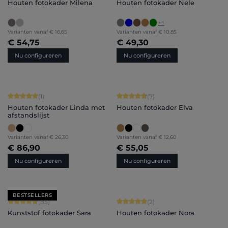
Houten fotokader Milena
Houten fotokader Nele
+
5
Varianten vanaf
€ 16,65
Varianten vanaf
€ 10,85
€ 54,75
€ 49,30
Nu configureren
Nu configureren
Gemiddelde score van 5 op 5 sterren
Gemiddelde score van 4.86 op 5 ster
(1)
(7)
Houten fotokader Linda met
Houten fotokader Elva
afstandslijst
Varianten vanaf
€ 26,30
Varianten vanaf
€ 12,60
€ 86,90
€ 55,05
Nu configureren
Nu configureren
BESTSELLERS
Gemiddelde score van 4.71 op 5 sterren
Gemiddelde score van 5 op 5 sterren
(85)
(2)
Kunststof fotokader Sara
Houten fotokader Nora