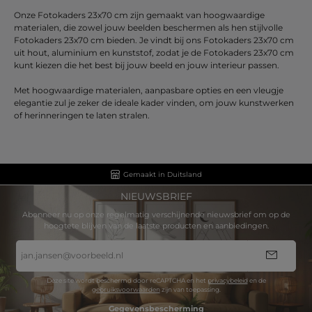
Onze Fotokaders 23x70 cm zijn gemaakt van hoogwaardige
materialen, die zowel jouw beelden beschermen als hen stijlvolle
Fotokaders 23x70 cm bieden. Je vindt bij ons Fotokaders 23x70 cm
uit hout, aluminium en kunststof, zodat je de Fotokaders 23x70 cm
kunt kiezen die het best bij jouw beeld en jouw interieur passen.
Met hoogwaardige materialen, aanpasbare opties en een vleugje
elegantie zul je zeker de ideale kader vinden, om jouw kunstwerken
of herinneringen te laten stralen.
Gemaakt in Duitsland
NIEUWSBRIEF
Abonneer nu op onze regelmatig verschijnende nieuwsbrief om op de
hoogtete blijven van de laatste producten en aanbiedingen.
E-
mailadres
*
Deze site wordt beschermd door reCAPTCHA en het
privacybeleid
en de
gebruiksvoorwaarden
zijn van toepassing.
Gegevensbescherming