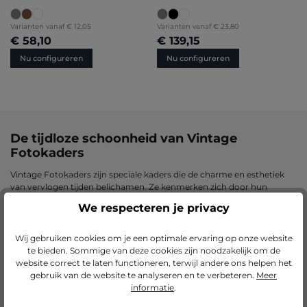
Varianten vanaf
€ 12,05
Varianten vanaf
€ 23,80
€ 58,10
€ 139,15
Nu configureren
Nu configureren
De tijdloze schoonheid van Vintage
Fotokaders
Vintage Fotokaders zijn speciale kaders die de charme en esthetiek
van vervlogen tijden belichamen. Ze kenmerken zich door hun
antieke of retro-geïnspireerde design en zijn een populaire keuze voor
We respecteren je privacy
het presenteren van foto's, kunstwerken en herinneringsstukken.
Vooral voor herinneringsstukken zijn Vintage Fotokaders geschikt,
omdat ze een nostalgische sfeer creëren en een brug slaan tussen
Wij gebruiken cookies om je een optimale ervaring op onze website
verleden en heden.
te bieden. Sommige van deze cookies zijn noodzakelijk om de
website correct te laten functioneren, terwijl andere ons helpen het
gebruik van de website te analyseren en te verbeteren.
Meer
De veelzijdigheid van Vintage Fotokaders
informatie
.
Vintage Fotokaders zijn ideaal voor diegenen die een klassieke,