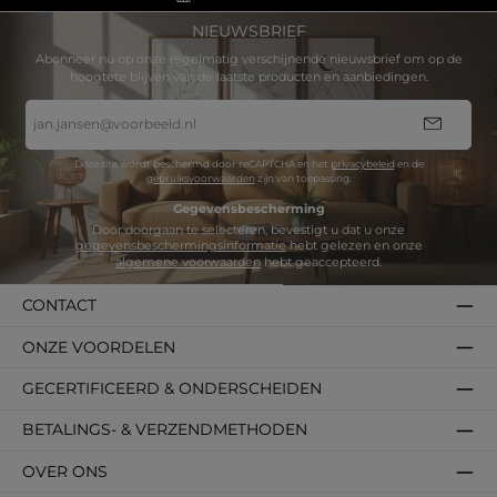
vooral bij delicate of antieke modellen.
patina te behouden.
NIEUWSBRIEF
Abonneer nu op onze regelmatig verschijnende nieuwsbrief om op de
hoogtete blijven van de laatste producten en aanbiedingen.
E-
mailadres
*
Deze site wordt beschermd door reCAPTCHA en het
privacybeleid
en de
gebruiksvoorwaarden
zijn van toepassing.
Gegevensbescherming
Door doorgaan te selecteren, bevestigt u dat u onze
gegevensbeschermingsinformatie
hebt gelezen en onze
algemene voorwaarden
hebt geaccepteerd.
CONTACT
ONZE VOORDELEN
GECERTIFICEERD & ONDERSCHEIDEN
BETALINGS- & VERZENDMETHODEN
OVER ONS