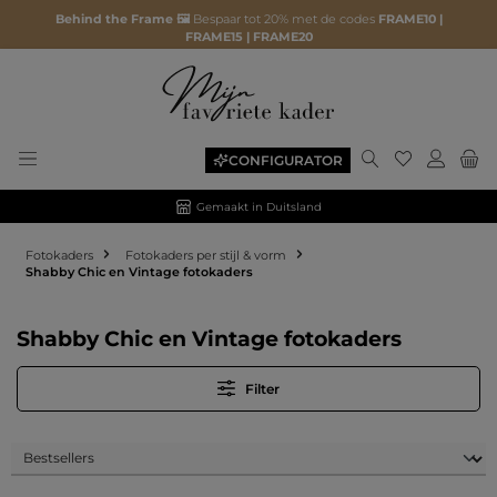
Behind the Frame 🖼️
Bespaar tot 20% met de codes
FRAME10 |
FRAME15 | FRAME20
Je hebt 0 ite
CONFIGURATOR
Gemaakt in Duitsland
Fotokaders
Fotokaders per stijl & vorm
Shabby Chic en Vintage fotokaders
Shabby Chic en Vintage fotokaders
Filter