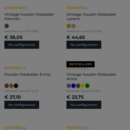
Gemiddelde score van 4.87 op 5 sterren
Gemiddelde score van 5 op 5 sterren
(15)
(4)
Vintage houten fotokader
Vintage houten fotokader
Hannah
Lysann
Varianten vanaf
€ 18,80
Varianten vanaf
€ 22,90
€ 38,05
€ 44,65
Nu configureren
Nu configureren
BESTSELLERS
Gemiddelde score van 5 op 5 sterren
Gemiddelde score van 5 op 5 sterren
(4)
(6)
Houten fotokader Emily
Vintage houten fotokader
Alma
Varianten vanaf
€ 15,35
Varianten vanaf
€ 11,60
€ 27,10
€ 23,75
Nu configureren
Nu configureren
Gemiddelde score van 5 op 5 sterren
Gemiddelde score van 5 op 5 sterren
(4)
(2)