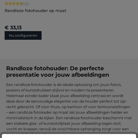
Gemiddelde score van 4.77 op 5 sterren
(13)
Randloze fotohouder op maat
€ 33,13
Nu configureren
Randloze fotohouder: De perfecte
presentatie voor jouw afbeeldingen
Een randloze fotohouder is de ideale oplossing om jouw foto's,
posters of kunstdrukken stijlvol en modern te presenteren.
Helemaal zonder kader staat jouw afbeelding centraal en wordt
deze door de eenvoudige elegantie van de houder perfect tot zijn
recht gebracht. Of voor thuis, op kantoor of voor tentoonstellingen
– een randloze fotokader op maat zet jouw afbeeldingen helder en
minimalistisch in de kijker. Een randloze fotohouder beschermt met
een stabiele glas- of kunststofplaat jouw afbeelding tegen stof,
vocht en krassen, terwijl de onzichtbare ophanging zorgt voor een
zwevende look aan de muur.