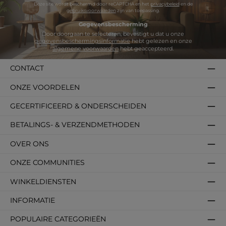
Deze site wordt beschermd door reCAPTCHA en het
privacybeleid
en de
gebruiksvoorwaarden
zijn van toepassing.
Gegevensbescherming
Door doorgaan te selecteren, bevestigt u dat u onze
gegevensbeschermingsinformatie
hebt gelezen en onze
algemene voorwaarden
hebt geaccepteerd.
CONTACT
ONZE VOORDELEN
GECERTIFICEERD & ONDERSCHEIDEN
BETALINGS- & VERZENDMETHODEN
OVER ONS
ONZE COMMUNITIES
WINKELDIENSTEN
INFORMATIE
POPULAIRE CATEGORIEËN