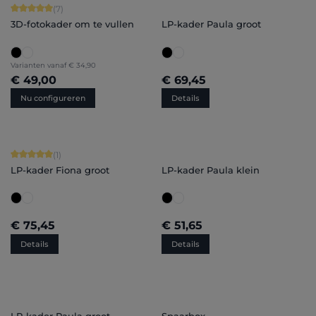
Gemiddelde score van 5 op 5 sterren
(7)
3D-fotokader om te vullen
LP-kader Paula groot
Varianten vanaf
€ 34,90
€ 49,00
€ 69,45
Nu configureren
Details
Gemiddelde score van 5 op 5 sterren
(1)
LP-kader Fiona groot
LP-kader Paula klein
€ 75,45
€ 51,65
Details
Details