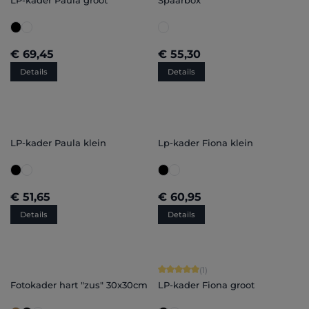
LP-kader Paula groot
Spaarbox
€ 69,45
€ 55,30
Details
Details
LP-kader Paula klein
Lp-kader Fiona klein
€ 51,65
€ 60,95
Details
Details
Gemiddelde score van 5 op 5 sterren
(1)
Fotokader hart "zus" 30x30cm
LP-kader Fiona groot