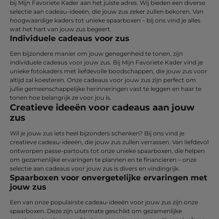
bij Mijn Favoriete Kader aan het juiste adres. Wij bieden een diverse
selectie aan cadeau-ideeën, die jouw zus zeker zullen bekoren. Van
hoogwaardige kaders tot unieke spaarboxen – bij ons vind je alles
wat het hart van jouw zus begeert.
Individuele cadeaus voor zus
Een bijzondere manier om jouw genegenheid te tonen, zijn
individuele cadeaus voor jouw zus. Bij Mijn Favoriete Kader vind je
unieke fotokaders met liefdevolle boodschappen, die jouw zus voor
altijd zal koesteren. Onze cadeaus voor jouw zus zijn perfect om
jullie gemeenschappelijke herinneringen vast te leggen en haar te
tonen hoe belangrijk ze voor jou is.
Creatieve ideeën voor cadeaus aan jouw
zus
Wil je jouw zus iets heel bijzonders schenken? Bij ons vind je
creatieve cadeau-ideeën, die jouw zus zullen verrassen. Van liefdevol
ontworpen passe-partouts tot onze unieke spaarboxen, die helpen
om gezamenlijke ervaringen te plannen en te financieren – onze
selectie aan cadeaus voor jouw zus is divers en vindingrijk.
Spaarboxen voor onvergetelijke ervaringen met
jouw zus
Een van onze populairste cadeau-ideeën voor jouw zus zijn onze
spaarboxen. Deze zijn uitermate geschikt om gezamenlijke