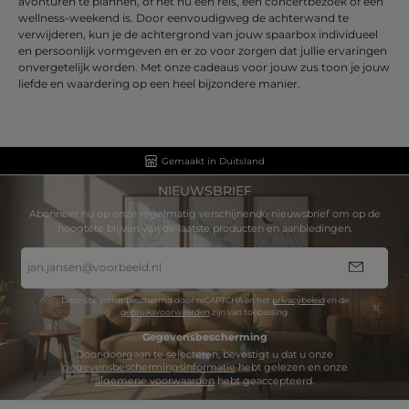
avonturen te plannen, of het nu een reis, een concertbezoek of een
wellness-weekend is. Door eenvoudigweg de achterwand te
verwijderen, kun je de achtergrond van jouw spaarbox individueel
en persoonlijk vormgeven en er zo voor zorgen dat jullie ervaringen
onvergetelijk worden. Met onze cadeaus voor jouw zus toon je jouw
liefde en waardering op een heel bijzondere manier.
Gemaakt in Duitsland
NIEUWSBRIEF
Abonneer nu op onze regelmatig verschijnende nieuwsbrief om op de
hoogtete blijven van de laatste producten en aanbiedingen.
E-
mailadres
*
Deze site wordt beschermd door reCAPTCHA en het
privacybeleid
en de
gebruiksvoorwaarden
zijn van toepassing.
Gegevensbescherming
Door doorgaan te selecteren, bevestigt u dat u onze
gegevensbeschermingsinformatie
hebt gelezen en onze
algemene voorwaarden
hebt geaccepteerd.