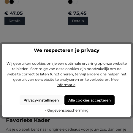
€ 47,05
€ 75,45
Details
Details
We respecteren je privacy
Lp-kader Fiona klein
Wij gebruiken cookies om je een optimale ervaring op onze website
te bieden. Sommige van deze cookies zijn noodzakelijk om de
€ 60,95
website correct te laten functioneren, terwijl andere ons helpen het
gebruik van de website te analyseren en te verbeteren.
Meer
Details
informatie
.
Privacy-instellingen
Alle cookies accepteren
- Gegevensbescherming
De beste cadeaus voor jouw zus bij Mijn
Favoriete Kader
Als je op zoek bent naar originele cadeaus voor jouw zus, dan ben je