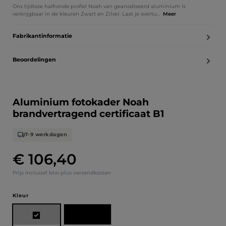
Ons tijdloze halfronde profiel Noah van geanodiseerd aluminium is
verkrijgbaar in de kleuren Zwart en Zilver. Laat je overtu…
Meer
Fabrikantinformatie
Beoordelingen
Aluminium fotokader Noah
brandvertragend certificaat B1
7-9 werkdagen
€ 106,40
Normale prijs:
Prijs inclusief btw plus verzendkosten
Selecteer
Kleur