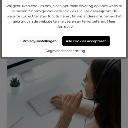
Varianten vanaf
V
Wij gebruiken cookies om je een optimale ervaring op onze website
Varianten vanaf
€ 0,00
Varianten vanaf
€ 17,25
€ 29,40
€
te bieden. Sommige van deze cookies zijn noodzakelijk om de
€ 42,35
€ 16,55
€ 24,65
website correct te laten functioneren, terwijl andere ons helpen het
Nu configureren
Nu configureren
Nu configureren
gebruik van de website te analyseren en te verbeteren.
Meer
informatie
.
Privacy-instellingen
Alle cookies accepteren
Onze diensten
- Gegevensbescherming