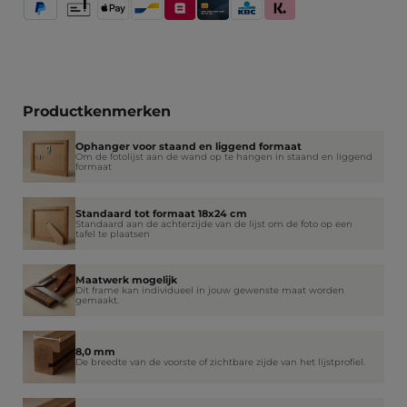
PayPal
Vooruitbetaling
Apple Pay
Bancontact
Belfius
Kredietkaart / Bankkaart
KBC/CBC Payment Button
Klarna (Achteraf betalen / 
Productkenmerken
Ophanger voor staand en liggend formaat
Om de fotolijst aan de wand op te hangen in staand en liggend
formaat
Standaard tot formaat 18x24 cm
Standaard aan de achterzijde van de lijst om de foto op een
tafel te plaatsen
Maatwerk mogelijk
Dit frame kan individueel in jouw gewenste maat worden
gemaakt.
8,0 mm
De breedte van de voorste of zichtbare zijde van het lijstprofiel.