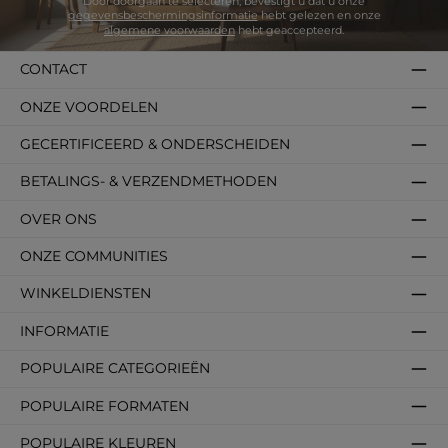
Door doorgaan te selecteren, bevestigt u dat u onze
gegevensbeschermingsinformatie
hebt gelezen en onze
algemene voorwaarden
hebt geaccepteerd.
CONTACT
ONZE VOORDELEN
GECERTIFICEERD & ONDERSCHEIDEN
BETALINGS- & VERZENDMETHODEN
OVER ONS
ONZE COMMUNITIES
WINKELDIENSTEN
INFORMATIE
POPULAIRE CATEGORIEËN
POPULAIRE FORMATEN
POPULAIRE KLEUREN