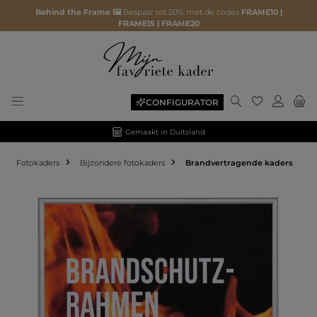
Behind the Frame 🖼️
Bespaar tot 20% met de codes
FRAME10 |
FRAME15 | FRAME20
CONFIGURATOR
Gemaakt in Duitsland
Fotokaders
Bijzondere fotokaders
Brandvertragende kaders
Afbeeldingengalerij overslaan