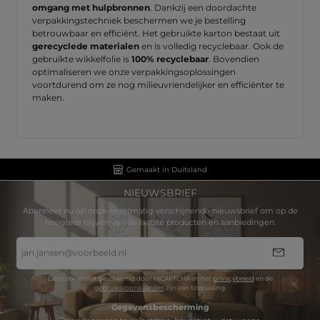
omgang met hulpbronnen
. Dankzij een doordachte
verpakkingstechniek beschermen we je bestelling
betrouwbaar en efficiënt. Het gebruikte karton bestaat uit
gerecyclede materialen
en is volledig recyclebaar. Ook de
gebruikte wikkelfolie is
100% recyclebaar
. Bovendien
optimaliseren we onze verpakkingsoplossingen
voortdurend om ze nog milieuvriendelijker en efficiënter te
maken.
Gemaakt in Duitsland
NIEUWSBRIEF
Abonneer nu op onze regelmatig verschijnende nieuwsbrief om op de
hoogtete blijven van de laatste producten en aanbiedingen.
E-
mailadres
*
Deze site wordt beschermd door reCAPTCHA en het
privacybeleid
en de
gebruiksvoorwaarden
zijn van toepassing.
Gegevensbescherming