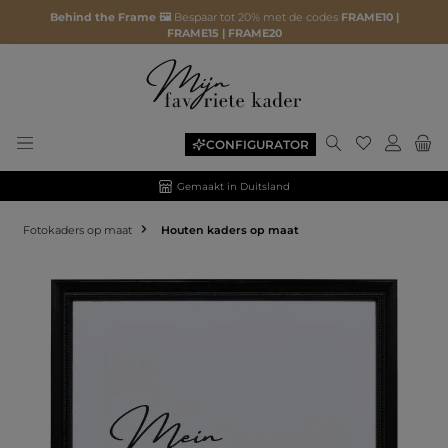
Behind the Frame 🖼️
Bespaar tot 20% met de codes
FRAME10 |
FRAME15 | FRAME20
CONFIGURATOR
Gemaakt in Duitsland
Fotokaders op maat
Houten kaders op maat
Afbeeldingengalerij overslaan