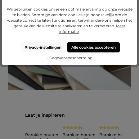
Wij gebruiken cookies om je een optimale ervaring op onze website
Passend passe-partout?
te bieden. Sommige van deze cookies zijn noodzakelijk om de
website correct te laten functioneren, terwijl andere ons helpen het
Breid uw lijst uit met een hoogwaardig passe-
gebruik van de website te analyseren en te verbeteren.
Meer
partout van Mijnlievelingslijst.
informatie
.
naar onze passe-partouts
Privacy-instellingen
Alle cookies accepteren
- Gegevensbescherming
Productgalerij overslaan
Laat je inspireren
Gemiddelde score van 5 op 5 sterren
Gemiddelde score van
G
(2)
(1)
Barokke houten
Barokke houten
Barokke houten
B