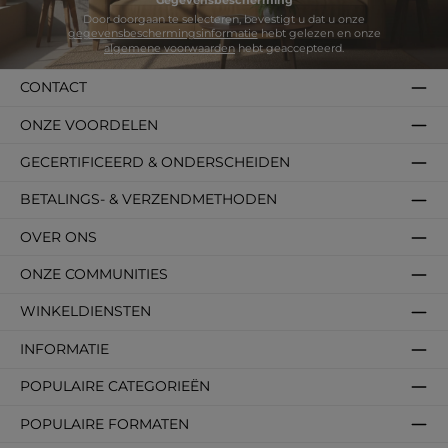
Gegevensbescherming
Door doorgaan te selecteren, bevestigt u dat u onze
gegevensbeschermingsinformatie
hebt gelezen en onze
algemene voorwaarden
hebt geaccepteerd.
CONTACT
ONZE VOORDELEN
GECERTIFICEERD & ONDERSCHEIDEN
BETALINGS- & VERZENDMETHODEN
OVER ONS
ONZE COMMUNITIES
WINKELDIENSTEN
INFORMATIE
POPULAIRE CATEGORIEËN
POPULAIRE FORMATEN