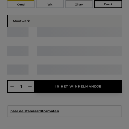
Zwart
Goud
Wit
Zilver
Maatwerk
Producthoeveelheid: Voer de gewenste hoeveelheid in of gebruik de knoppen
IN HET WINKELMANDJE
naar de standaardformaten