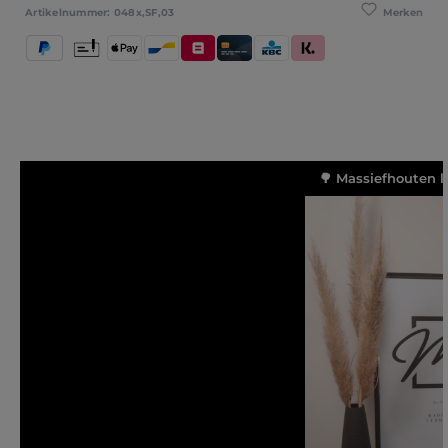
Merken
Artikelnummer:
048x,SF,03
PayPal
Vooruitbetaling
Apple Pay
Bancontact
Belfius
Kredietkaart / Bankkaart
KBC/CBC Payment Button
Klarna (Achteraf betalen / 
🌳 Massiefhouten l