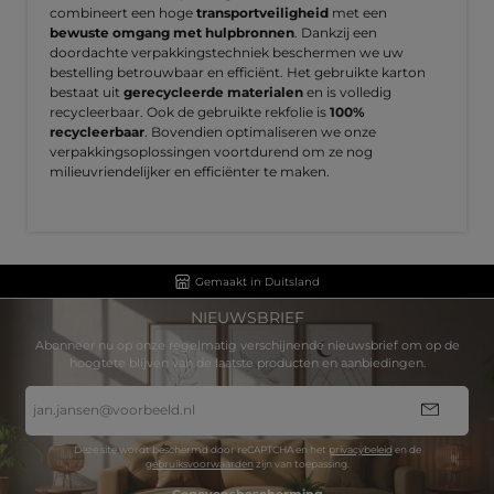
combineert een hoge
transportveiligheid
met een
bewuste omgang met hulpbronnen
. Dankzij een
doordachte verpakkingstechniek beschermen we uw
bestelling betrouwbaar en efficiënt. Het gebruikte karton
bestaat uit
gerecycleerde materialen
en is volledig
recycleerbaar. Ook de gebruikte rekfolie is
100%
recycleerbaar
. Bovendien optimaliseren we onze
verpakkingsoplossingen voortdurend om ze nog
milieuvriendelijker en efficiënter te maken.
Gemaakt in Duitsland
NIEUWSBRIEF
Abonneer nu op onze regelmatig verschijnende nieuwsbrief om op de
hoogtete blijven van de laatste producten en aanbiedingen.
E-
mailadres
*
Deze site wordt beschermd door reCAPTCHA en het
privacybeleid
en de
gebruiksvoorwaarden
zijn van toepassing.