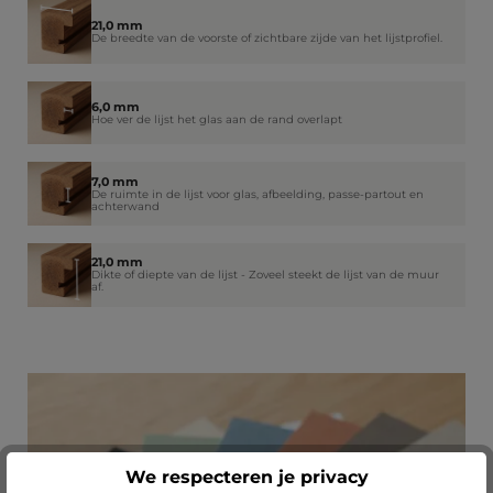
21,0 mm
De breedte van de voorste of zichtbare zijde van het lijstprofiel.
6,0 mm
Hoe ver de lijst het glas aan de rand overlapt
7,0 mm
De ruimte in de lijst voor glas, afbeelding, passe-partout en
achterwand
21,0 mm
Dikte of diepte van de lijst - Zoveel steekt de lijst van de muur
af.
We respecteren je privacy