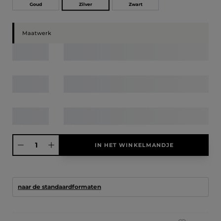
Zilver
Goud
Zwart
Maatwerk
Producthoeveelheid: Voer de gewenste hoeveelheid in of gebruik de knoppen
IN HET WINKELMANDJE
naar de standaardformaten