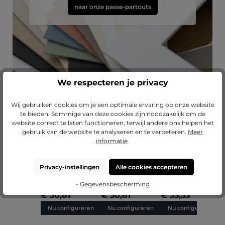
naar onze passe-partouts
We respecteren je privacy
Wij gebruiken cookies om je een optimale ervaring op onze website
te bieden. Sommige van deze cookies zijn noodzakelijk om de
Productgalerij overslaan
Laat je inspireren
website correct te laten functioneren, terwijl andere ons helpen het
gebruik van de website te analyseren en te verbeteren.
Meer
informatie
.
Gemiddelde score van 5 op 5 sterren
Gemiddelde score van
G
(2)
(1)
Barokke houten
Barokke houten
Barokke houten
B
fotokader Anna
fotokader Olivia
fotokader Lilly op
f
Privacy-instellingen
Alle cookies accepteren
op maat
op maat
maat
o
- Gegevensbescherming
€ 30,81
€ 30,81
€ 33,33
€
Nu configureren
Nu configureren
Nu configureren