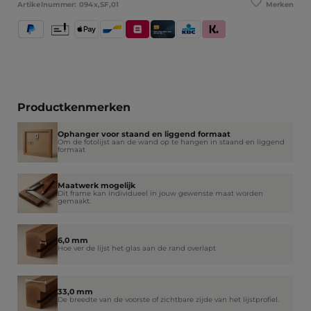
Merken
Artikelnummer:
094x,SF,01
PayPal
Vooruitbetaling
Apple Pay
Bancontact
Belfius
Kredietkaart / Bankkaart
KBC/CBC Payment Button
Klarna (Achteraf betalen / 
Productkenmerken
Ophanger voor staand en liggend formaat
Om de fotolijst aan de wand op te hangen in staand en liggend
formaat
Maatwerk mogelijk
Dit frame kan individueel in jouw gewenste maat worden
gemaakt.
6,0 mm
Hoe ver de lijst het glas aan de rand overlapt
33,0 mm
De breedte van de voorste of zichtbare zijde van het lijstprofiel.