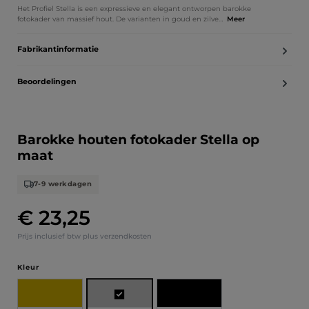
Het Profiel Stella is een expressieve en elegant ontworpen barokke
fotokader van massief hout. De varianten in goud en zilve…
Meer
Fabrikantinformatie
Beoordelingen
Barokke houten fotokader Stella op
maat
7-9 werkdagen
€ 23,25
Normale prijs:
Prijs inclusief btw plus verzendkosten
Selecteer
Kleur