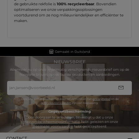
de gebruikte rekfolie is
100% recycleerbaar
. Bovendien
optimaliseren we onze verpakkingsoplossingen
voortdurend om ze nog milieuvriendelijker en efficiënter te
maken.
Gemaakt in Duitsland
NIEUWSBRIEF
Abonneer nu op onze regelmatig verschijnende nieuwsbrief om op de
hoogtete blijven van de laatste producten en aanbiedingen.
E-
mailadres
*
Deze site wordt beschermd door reCAPTCHA en het
privacybeleid
en de
gebruiksvoorwaarden
zijn van toepassing.
Gegevensbescherming
Door doorgaan te selecteren, bevestigt u dat u onze
gegevensbeschermingsinformatie
hebt gelezen en onze
algemene voorwaarden
hebt geaccepteerd.
CONTACT