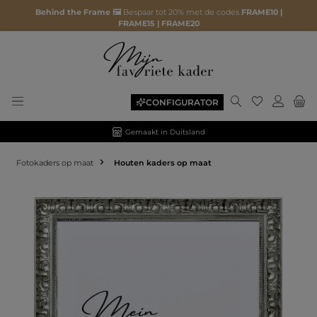
Behind the Frame 🖼️
Bespaar tot 20% met de codes
FRAME10 |
FRAME15 | FRAME20
CONFIGURATOR
Gemaakt in Duitsland
Fotokaders op maat
Houten kaders op maat
Afbeeldingengalerij overslaan