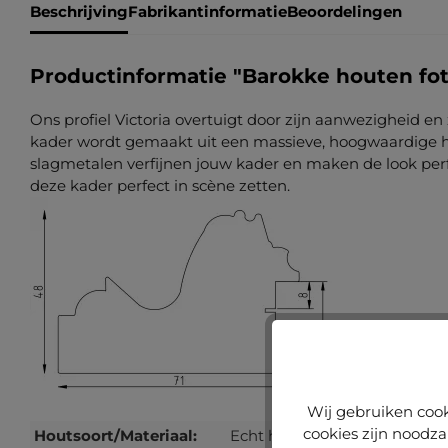
Beschrijving
Fabrikantinformatie
Beoordelingen
Productinformatie "Barokke houten fot
Ons profiel Victoria overtuigt door zijn aanwezigheid en 
kader wordt gemaakt uit een massieve, hoogwaardige h
slagmetalen verfijnen jouw kader en maken de look perfe
deze kader perfect in scène zetten.
Wij gebruiken cook
cookies zijn noodza
Houtsoort/Materiaal:
Echt hout