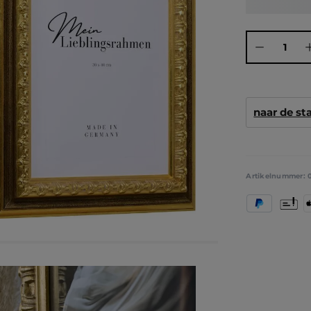
Producthoeve
naar de s
Artikelnummer:
PayPal
Vooruit
A