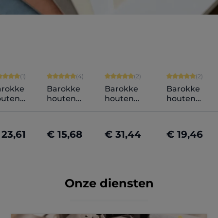
rren
van 5 op 5 sterren
middelde score van 5 op 5 sterren
Gemiddelde score van 5 op 5 sterren
Gemiddelde score van 5 op 5 st
Gemiddelde sc
(1)
(4)
(2)
(2)
arokke
Barokke
Barokke
Barokke
outen
houten
houten
houten
tokader
fotokader
fotokader
fotokader
ene op
Naomi op
Matilda
Pia op maat
aat
maat
maatwerk
 23,61
€ 15,68
€ 31,44
€ 19,46
n
Nu configureren
Nu configureren
Nu configureren
Nu configur
Onze diensten