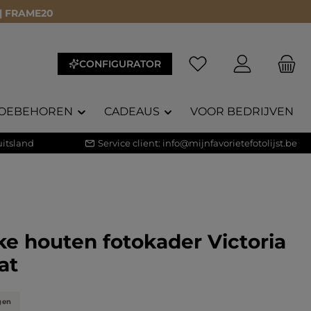
 | FRAME20
CONFIGURATOR
OEBEHOREN
CADEAUS
VOOR BEDRIJVEN
itsland
Service client:
info@mijnfavorietefotolijst.be
e houten fotokader Victoria
at
gen