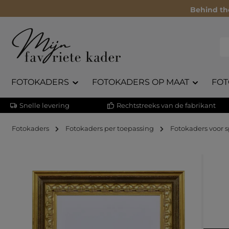
Behind th
FOTOKADERS
FOTOKADERS OP MAAT
FOT
Snelle levering
Rechtstreeks van de fabrikant
Fotokaders
Fotokaders per toepassing
Fotokaders voor 
Afbeeldingengalerij overslaan