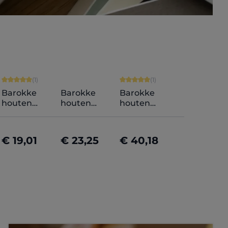
erren
ore van 5 op 5 sterren
Gemiddelde score van 5 op 5 sterren
Gemiddelde score van 5 op 5
(1)
(1)
Barokke
Barokke
Barokke
houten
houten
houten
fotokader
fotokader
fotokader
Daria op
Stella op
Valentina op
maat
maat
maat
€ 19,01
€ 23,25
€ 40,18
eren
Nu configureren
Nu configureren
Nu configureren