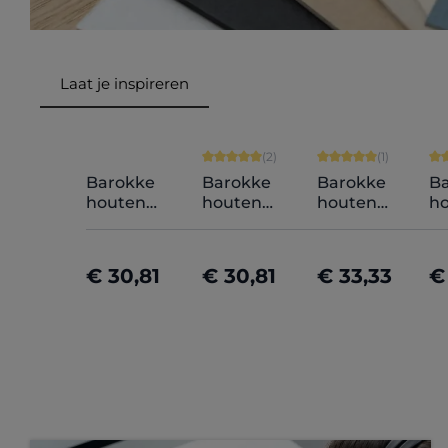
Laat je inspireren
Productgalerij overslaan
Gemiddelde score van 5 op 5 ste
Gemiddelde score 
Ge
(2)
(1)
Barokke
Barokke
Barokke
B
houten
houten
houten
h
fotokader
fotokader
fotokader
fo
Anna op
Olivia op
Lilly op maat
Ir
maat
maat
m
€ 30,81
€ 30,81
€ 33,33
€
Nu configureren
Nu configureren
Nu configurere