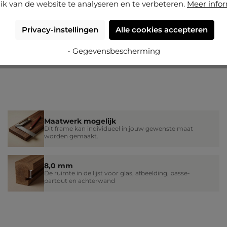
ik van de website te analyseren en te verbeteren.
Meer info
Privacy-instellingen
Alle cookies accepteren
- Gegevensbescherming
Maatwerk mogelijk
Dit frame kan individueel in jouw gewenste maat
worden gemaakt.
8,0 mm
De ruimte in de lijst voor glas, afbeelding, passe-
partout en achterwand