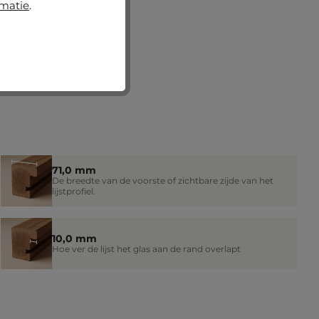
rmatie
.
71,0 mm
De breedte van de voorste of zichtbare zijde van het
lijstprofiel.
10,0 mm
Hoe ver de lijst het glas aan de rand overlapt