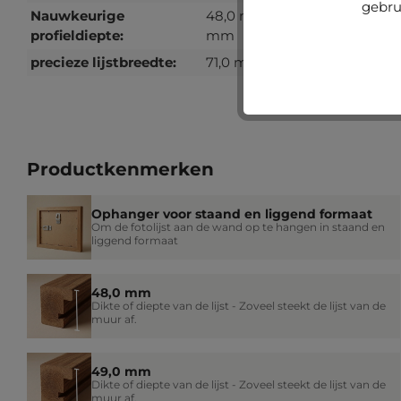
gebru
Nauwkeurige
48,0 mm, 49,0
profieldiepte:
mm
precieze lijstbreedte:
71,0 mm
Productkenmerken
Ophanger voor staand en liggend formaat
Om de fotolijst aan de wand op te hangen in staand en
liggend formaat
48,0 mm
Dikte of diepte van de lijst - Zoveel steekt de lijst van de
muur af.
49,0 mm
Dikte of diepte van de lijst - Zoveel steekt de lijst van de
muur af.