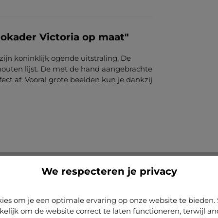
okader Victoria op maat"
zijn koninklijk ogende uitstraling. De
outen lijst. De met de hand aangebrachte
ct af. Vooral grote beelden kun je dankzij
We respecteren je privacy
ies om je een optimale ervaring op onze website te biede
kelijk om de website correct te laten functioneren, terwijl a