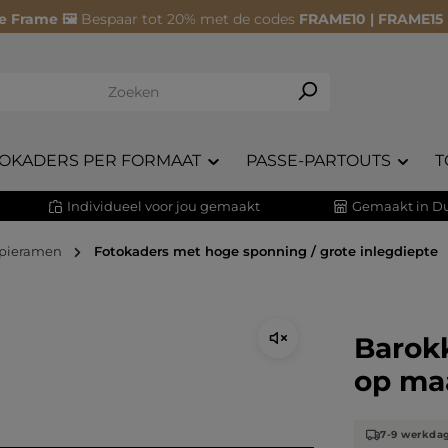
e Frame 🖼️
Bespaar tot 20% met de codes
FRAME10 | FRAME15
OKADERS PER FORMAAT
PASSE-PARTOUTS
T
Individueel voor jou gemaakt
Gemaakt in Du
spieramen
Fotokaders met hoge sponning / grote inlegdiepte
Barokk
op ma
7-9 werkda