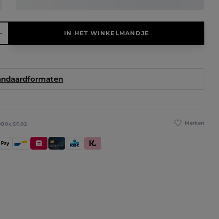
elheid: Voer de gewenste hoeveelheid in of gebruik de knoppen 
IN HET WINKELMANDJE
tandaardformaten
Merken
080x,SF,02
betaling
pple Pay
Bancontact
Belfius
Kredietkaart / Bankkaart
KBC/CBC Payment Button
Klarna (Achteraf betalen / In delen be