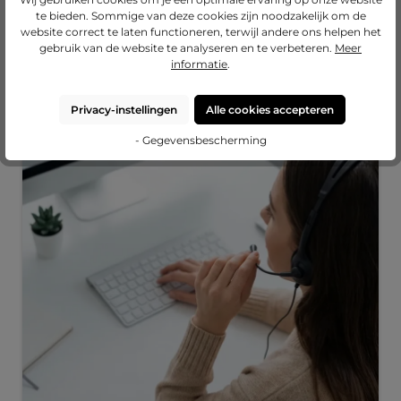
€ 42,35
€ 16,55
€ 24,65
te bieden. Sommige van deze cookies zijn noodzakelijk om de
Nu configureren
Nu configureren
Nu configureren
website correct te laten functioneren, terwijl andere ons helpen het
gebruik van de website te analyseren en te verbeteren.
Meer
informatie
.
Onze diensten
Privacy-instellingen
Alle cookies accepteren
- Gegevensbescherming