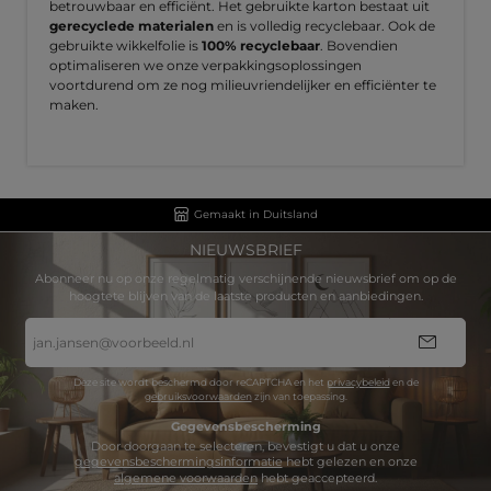
betrouwbaar en efficiënt. Het gebruikte karton bestaat uit
gerecyclede materialen
en is volledig recyclebaar. Ook de
gebruikte wikkelfolie is
100% recyclebaar
. Bovendien
optimaliseren we onze verpakkingsoplossingen
voortdurend om ze nog milieuvriendelijker en efficiënter te
maken.
Gemaakt in Duitsland
NIEUWSBRIEF
Abonneer nu op onze regelmatig verschijnende nieuwsbrief om op de
hoogtete blijven van de laatste producten en aanbiedingen.
E-
mailadres
*
Deze site wordt beschermd door reCAPTCHA en het
privacybeleid
en de
gebruiksvoorwaarden
zijn van toepassing.
Gegevensbescherming
Door doorgaan te selecteren, bevestigt u dat u onze
gegevensbeschermingsinformatie
hebt gelezen en onze
algemene voorwaarden
hebt geaccepteerd.