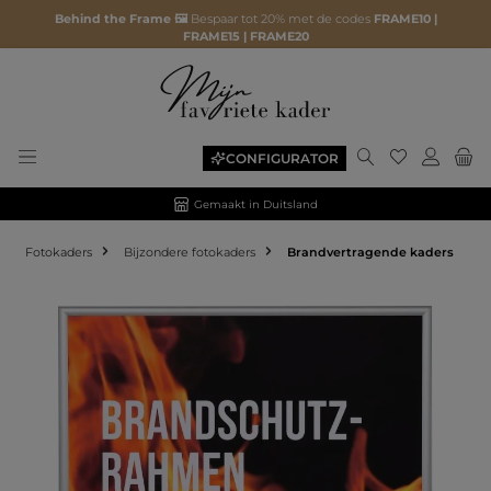
Behind the Frame 🖼️
Bespaar tot 20% met de codes
FRAME10 |
FRAME15 | FRAME20
CONFIGURATOR
Gemaakt in Duitsland
Fotokaders
Bijzondere fotokaders
Brandvertragende kaders
Afbeeldingengalerij overslaan