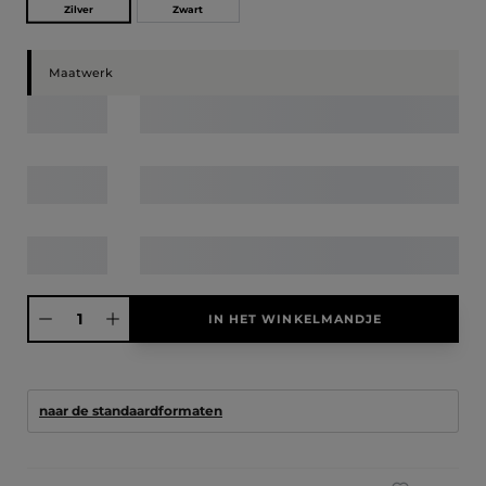
Zilver
Zwart
Maatwerk
Producthoeveelheid: Voer de gewenste hoeveelheid in of gebruik de knoppen
IN HET WINKELMANDJE
naar de standaardformaten