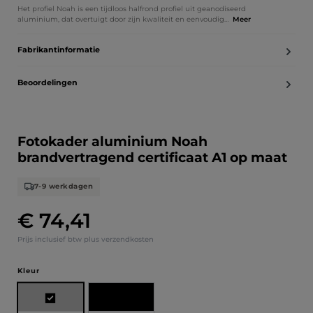
Het profiel Noah is een tijdloos halfrond profiel uit geanodiseerd
aluminium, dat overtuigt door zijn kwaliteit en eenvoudig…
Meer
Fabrikantinformatie
Beoordelingen
Fotokader aluminium Noah
brandvertragend certificaat A1 op maat
7-9 werkdagen
€ 74,41
Normale prijs:
Prijs inclusief btw plus verzendkosten
Selecteer
Kleur