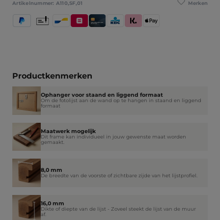
Merken
Artikelnummer:
A110,SF,01
PayPal
Vooruitbetaling
Bancontact
Belfius
Kredietkaart / Bankkaart
KBC/CBC Payment Button
Klarna (Achteraf betalen / In dele
Apple Pay
Productkenmerken
Ophanger voor staand en liggend formaat
Om de fotolijst aan de wand op te hangen in staand en liggend
formaat
Maatwerk mogelijk
Dit frame kan individueel in jouw gewenste maat worden
gemaakt.
8,0 mm
De breedte van de voorste of zichtbare zijde van het lijstprofiel.
16,0 mm
Dikte of diepte van de lijst - Zoveel steekt de lijst van de muur
af.