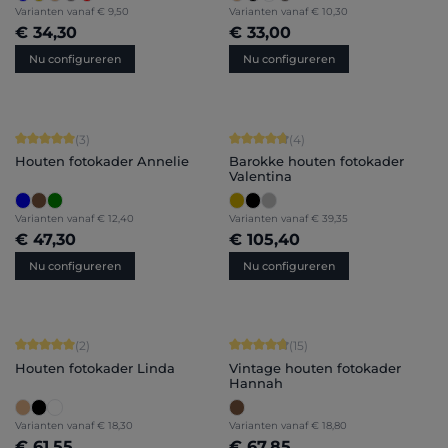
Varianten vanaf
€ 9,50
Varianten vanaf
€ 10,30
€ 34,30
€ 33,00
Nu configureren
Nu configureren
Gemiddelde score van 5 op 5 sterren
Gemiddelde score van 4.75 op 5 ster
(3)
(4)
Houten fotokader Annelie
Barokke houten fotokader
Valentina
Varianten vanaf
€ 12,40
Varianten vanaf
€ 39,35
€ 47,30
€ 105,40
Nu configureren
Nu configureren
Gemiddelde score van 5 op 5 sterren
Gemiddelde score van 4.87 op 5 ster
(2)
(15)
Houten fotokader Linda
Vintage houten fotokader
Hannah
Varianten vanaf
€ 18,30
Varianten vanaf
€ 18,80
€ 61,55
€ 67,85