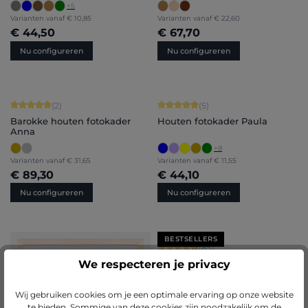
+
5
Varianten vanaf
€ 10,85
Varianten vanaf
€ 22,60
€ 44,50
€ 67,70
Nu configureren
Nu configureren
Gemiddelde score van 5 op 5 sterren
Gemiddelde score van 5 op 5 sterren
(2)
(5)
Barokke houten fotokader
Houten fotokader Paula
Anna
+
8
Varianten vanaf
€ 31,65
Varianten vanaf
€ 11,55
€ 89,30
€ 44,10
Nu configureren
Nu configureren
BESTSELLERS
Gemiddelde score van 4.71 op 5 ster
(85)
We respecteren je privacy
Kunststof fotokader Sara
+
7
Wij gebruiken cookies om je een optimale ervaring op onze website
te bieden. Sommige van deze cookies zijn noodzakelijk om de