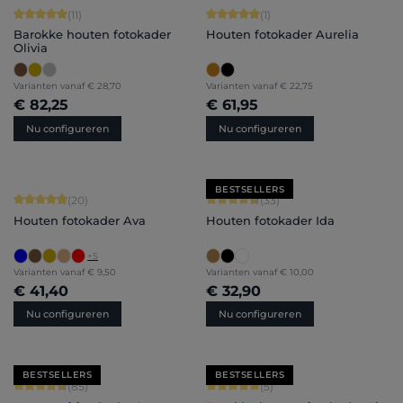
Gemiddelde score van 5 op 5 sterren
Gemiddelde score van 5 op 5 sterren
(11)
(1)
Barokke houten fotokader
Houten fotokader Aurelia
Olivia
Varianten vanaf
€ 28,70
Varianten vanaf
€ 22,75
€ 82,25
€ 61,95
Nu configureren
Nu configureren
BESTSELLERS
Gemiddelde score van 4.9 op 5 sterren
Gemiddelde score van 4.79 op 5 ster
(20)
(33)
Houten fotokader Ava
Houten fotokader Ida
+
5
Varianten vanaf
€ 9,50
Varianten vanaf
€ 10,00
€ 41,40
€ 32,90
Nu configureren
Nu configureren
BESTSELLERS
BESTSELLERS
Gemiddelde score van 4.71 op 5 sterren
Gemiddelde score van 5 op 5 sterren
(85)
(5)