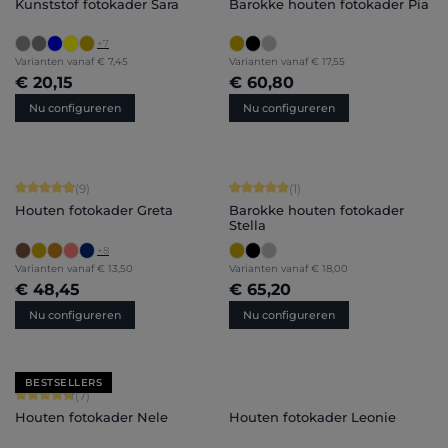
Kunststof fotokader Sara
Barokke houten fotokader Pia
+
7
Varianten vanaf
€ 7,45
Varianten vanaf
€ 17,55
€ 20,15
€ 60,80
Nu configureren
Nu configureren
Gemiddelde score van 4.89 op 5 sterren
Gemiddelde score van 5 op 5 sterren
(9)
(1)
Houten fotokader Greta
Barokke houten fotokader
Stella
+
8
Varianten vanaf
€ 13,50
Varianten vanaf
€ 18,00
€ 48,45
€ 65,20
Nu configureren
Nu configureren
BESTSELLERS
Gemiddelde score van 4.71 op 5 sterren
(7)
Houten fotokader Nele
Houten fotokader Leonie