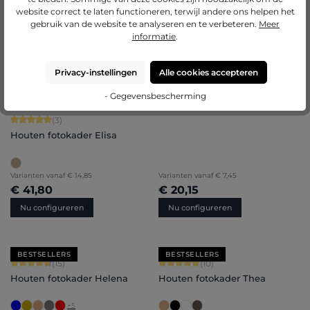
website correct te laten functioneren, terwijl andere ons helpen het
gebruik van de website te analyseren en te verbeteren.
Meer
informatie
.
Privacy-instellingen
Alle cookies accepteren
- Gegevensbescherming
Gemiddelde score van 5 op 5 sterren
(3)
Houten fotokader Elisa
Varianten vanaf
€ 14,85
Varianten vanaf
€ 7,45
€ 41,80
€ 20,15
Nu configureren
Nu configureren
BESTSELLERS
BESTSELLERS
Gemiddelde score van 4.8 op 5 sterren
Gemiddelde score van 5 op 5 sterren
(15)
(10)
Houten fotokader Helena
Houten fotokader Thea
+
5