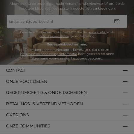
Abonneer nu op onze regelmatig verschijnende nieuwsbrief om op de
hoogtete blijven van de laatste producten en aanbiedingen.
E-
mailadres
*
Deze site wordt beschermd door reCAPTCHA en het
privacybeleid
en de
gebruiksvoorwaarden
zijn van toepassing.
Gegevensbescherming
Door doorgaan te selecteren, bevestigt u dat u onze
gegevensbeschermingsinformatie
hebt gelezen en onze
algemene voorwaarden
hebt geaccepteerd.
CONTACT
ONZE VOORDELEN
GECERTIFICEERD & ONDERSCHEIDEN
BETALINGS- & VERZENDMETHODEN
OVER ONS
ONZE COMMUNITIES