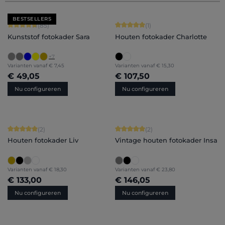
BESTSELLERS
Gemiddelde score van 4.71 op 5 sterren
Gemiddelde score van 5 op 5 sterren
(85)
(1)
Kunststof fotokader Sara
Houten fotokader Charlotte
+
7
Varianten vanaf
€ 7,45
Varianten vanaf
€ 15,30
€ 49,05
€ 107,50
Nu configureren
Nu configureren
Gemiddelde score van 5 op 5 sterren
Gemiddelde score van 5 op 5 sterren
(2)
(2)
Houten fotokader Liv
Vintage houten fotokader Insa
Varianten vanaf
€ 18,30
Varianten vanaf
€ 23,80
€ 133,00
€ 146,05
Nu configureren
Nu configureren