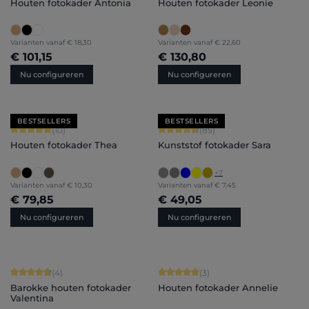
Houten fotokader Antonia
Houten fotokader Leonie
Varianten vanaf
€ 18,30
Varianten vanaf
€ 22,60
€ 101,15
€ 130,80
Nu configureren
Nu configureren
BESTSELLERS
BESTSELLERS
Gemiddelde score van 5 op 5 sterren
Gemiddelde score van 4.71 op 5 ster
(10)
(85)
Houten fotokader Thea
Kunststof fotokader Sara
+
7
Varianten vanaf
€ 10,30
Varianten vanaf
€ 7,45
€ 79,85
€ 49,05
Nu configureren
Nu configureren
Gemiddelde score van 4.75 op 5 sterren
Gemiddelde score van 5 op 5 sterren
(4)
(3)
Barokke houten fotokader
Houten fotokader Annelie
Valentina