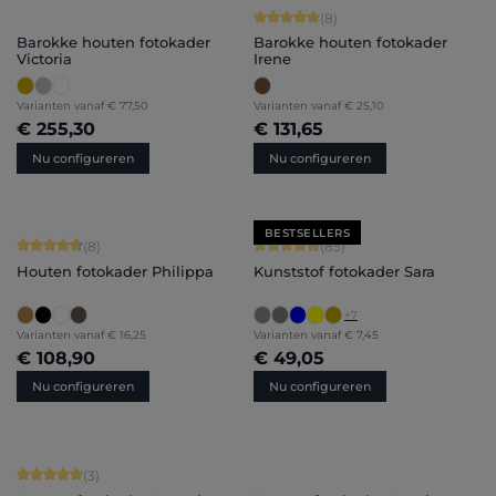
Gemiddelde score van 5 op 5 sterren
(8)
Barokke houten fotokader
Barokke houten fotokader
Victoria
Irene
Varianten vanaf
€ 77,50
Varianten vanaf
€ 25,10
€ 255,30
€ 131,65
Nu configureren
Nu configureren
BESTSELLERS
Gemiddelde score van 4.75 op 5 sterren
Gemiddelde score van 4.71 op 5 ster
(8)
(85)
Houten fotokader Philippa
Kunststof fotokader Sara
+
7
Varianten vanaf
€ 16,25
Varianten vanaf
€ 7,45
€ 108,90
€ 49,05
Nu configureren
Nu configureren
Gemiddelde score van 5 op 5 sterren
(3)