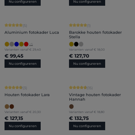
Nu configureren
Nu configureren
Gemiddelde score van 5 op 5 sterren
Gemiddelde score van 5 op 5 sterren
(5)
(1)
Aluminium fotokader Luca
Barokke houten fotokader
Stella
+
5
Varianten vanaf
€ 29,40
Varianten vanaf
€ 18,00
€ 99,45
€ 127,70
Nu configureren
Nu configureren
Gemiddelde score van 4.67 op 5 sterren
Gemiddelde score van 4.87 op 5 ster
(3)
(15)
Houten fotokader Lara
Vintage houten fotokader
Hannah
Varianten vanaf
€ 20,30
Varianten vanaf
€ 18,80
€ 127,15
€ 132,75
Nu configureren
Nu configureren