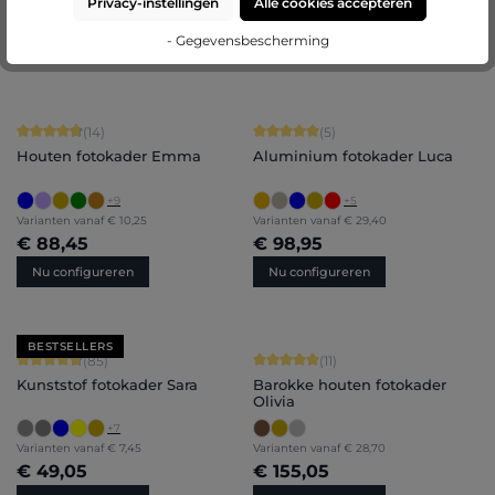
Privacy-instellingen
Alle cookies accepteren
€ 120,50
€ 98,95
- Gegevensbescherming
Nu configureren
Nu configureren
Gemiddelde score van 4.86 op 5 sterren
Gemiddelde score van 5 op 5 sterren
(14)
(5)
Houten fotokader Emma
Aluminium fotokader Luca
+
9
+
5
Varianten vanaf
€ 10,25
Varianten vanaf
€ 29,40
€ 88,45
€ 98,95
Nu configureren
Nu configureren
BESTSELLERS
Gemiddelde score van 4.71 op 5 sterren
Gemiddelde score van 5 op 5 sterren
(85)
(11)
Kunststof fotokader Sara
Barokke houten fotokader
Olivia
+
7
Varianten vanaf
€ 7,45
Varianten vanaf
€ 28,70
€ 49,05
€ 155,05