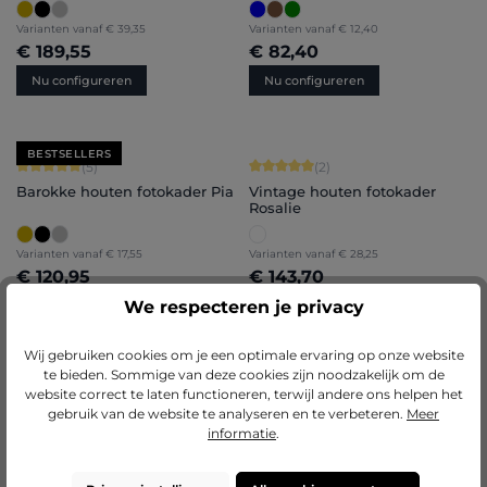
Varianten vanaf
€ 39,35
Varianten vanaf
€ 12,40
€ 189,55
€ 82,40
Nu configureren
Nu configureren
BESTSELLERS
Gemiddelde score van 5 op 5 sterren
Gemiddelde score van 5 op 5 sterren
(5)
(2)
Barokke houten fotokader Pia
Vintage houten fotokader
Rosalie
Varianten vanaf
€ 17,55
Varianten vanaf
€ 28,25
€ 120,95
€ 143,70
Nu configureren
Nu configureren
We respecteren je privacy
Wij gebruiken cookies om je een optimale ervaring op onze website
te bieden. Sommige van deze cookies zijn noodzakelijk om de
Gemiddelde score van 5 op 5 sterren
Gemiddelde score van 5 op 5 sterren
(1)
(5)
website correct te laten functioneren, terwijl andere ons helpen het
gebruik van de website te analyseren en te verbeteren.
Meer
Barokke houten fotokader
Aluminium fotokader Luca
Daria
informatie
.
+
5
Varianten vanaf
€ 17,95
Varianten vanaf
€ 29,40