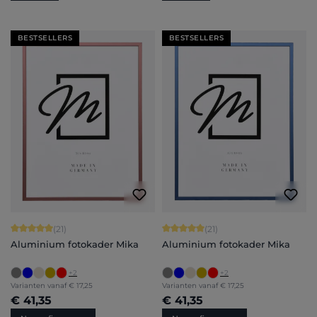
BESTSELLERS
BESTSELLERS
Gemiddelde score van 5 op 5 sterren
Gemiddelde score van 5 op 5 sterren
(21)
(21)
Aluminium fotokader Mika
Aluminium fotokader Mika
+
2
+
2
Varianten vanaf
€ 17,25
Varianten vanaf
€ 17,25
€ 41,35
€ 41,35