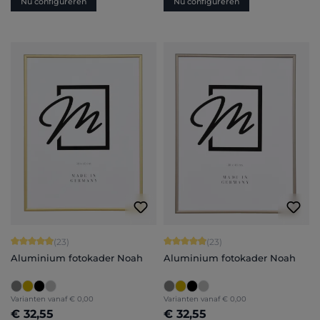
Nu configureren
Nu configureren
Gemiddelde score van 4.91 op 5 sterren
Gemiddelde score van 4.91 op 5 ster
(23)
(23)
Aluminium fotokader Noah
Aluminium fotokader Noah
Varianten vanaf
€ 0,00
Varianten vanaf
€ 0,00
€ 32,55
€ 32,55