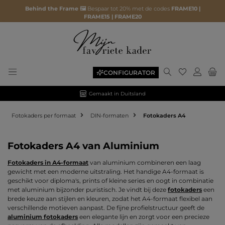
Behind the Frame 🖼️
Bespaar tot 20% met de codes
FRAME10 |
FRAME15 | FRAME20
Je hebt 0 ite
CONFIGURATOR
Gemaakt in Duitsland
Fotokaders per formaat
DIN-formaten
Fotokaders A4
Fotokaders A4 van Aluminium
Fotokaders in A4-formaat
van aluminium combineren een laag
gewicht met een moderne uitstraling. Het handige A4-formaat is
geschikt voor diploma's, prints of kleine series en oogt in combinatie
met aluminium bijzonder puristisch. Je vindt bij deze
fotokaders
een
brede keuze aan stijlen en kleuren, zodat het A4-formaat flexibel aan
verschillende motieven aanpast. De fijne profielstructuur geeft de
aluminium fotokaders
een elegante lijn en zorgt voor een precieze