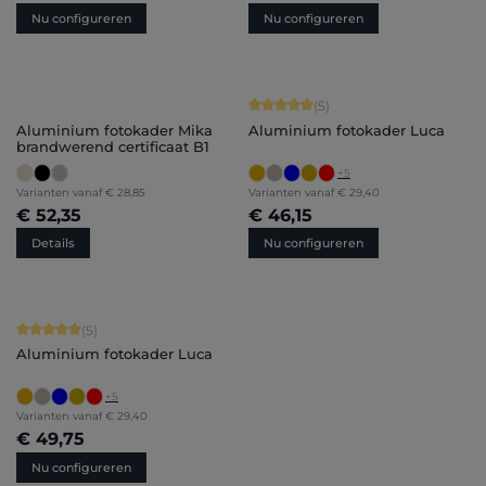
Nu configureren
Nu configureren
Gemiddelde score van 5 op 5 sterren
(5)
Aluminium fotokader Mika
Aluminium fotokader Luca
brandwerend certificaat B1
+
5
Varianten vanaf
€ 28,85
Varianten vanaf
€ 29,40
€ 52,35
€ 46,15
Details
Nu configureren
Gemiddelde score van 5 op 5 sterren
(5)
Aluminium fotokader Luca
+
5
Varianten vanaf
€ 29,40
€ 49,75
Nu configureren