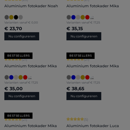
Aluminium fotokader Noah
Aluminium fotokader Mika
+
2
Varianten vanaf
€ 0,00
Varianten vanaf
€ 17,25
€ 23,70
€ 35,15
Nu configureren
Nu configureren
BESTSELLERS
BESTSELLERS
Gemiddelde score van 5 op 5 sterren
Gemiddelde score van 5 op 5 sterren
(21)
(21)
Aluminium fotokader Mika
Aluminium fotokader Mika
+
2
+
2
Varianten vanaf
€ 17,25
Varianten vanaf
€ 17,25
€ 35,00
€ 38,65
Nu configureren
Nu configureren
BESTSELLERS
Gemiddelde score van 5 op 5 sterren
Gemiddelde score van 5 op 5 sterren
(21)
(5)
Aluminium fotokader Mika
Aluminium fotokader Luca