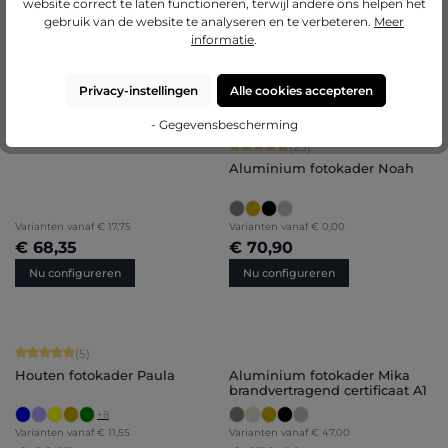
website correct te laten functioneren, terwijl andere ons helpen het
gebruik van de website te analyseren en te verbeteren.
Meer
informatie
.
Privacy-instellingen
Alle cookies accepteren
- Gegevensbescherming
Gemiddelde score van 4.91 op 5 ster
(23)
Aluminium fotokader Noah
Varianten vanaf
€ 17,75
Varianten vanaf
€ 0,00
€ 68,35
€ 70,90
Nu configureren
Nu configureren
Gemiddelde score van 5 op 5 sterren
(5)
Houten fotokader Paula
Aluminium fotokader Mika
brandvertragend certificaat A1
+
8
Varianten vanaf
€ 11,55
Varianten vanaf
€ 47,00