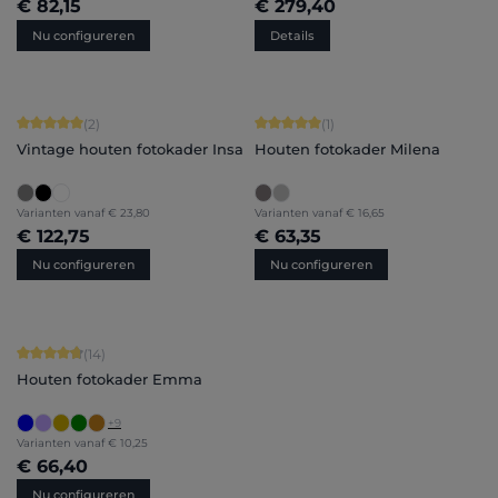
€ 82,15
€ 279,40
Nu configureren
Details
Gemiddelde score van 5 op 5 sterren
Gemiddelde score van 5 op 5 sterren
(2)
(1)
Vintage houten fotokader Insa
Houten fotokader Milena
Varianten vanaf
€ 23,80
Varianten vanaf
€ 16,65
€ 122,75
€ 63,35
Nu configureren
Nu configureren
Gemiddelde score van 4.86 op 5 sterren
(14)
Houten fotokader Emma
+
9
Varianten vanaf
€ 10,25
€ 66,40
Nu configureren