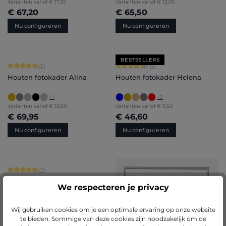
Varianten vanaf
€ 17,25
Varianten vanaf
€ 12,05
€ 67,20
€ 65,50
Nu configureren
Nu configureren
BESTSELLERS
Gemiddelde score van 5 op 5 sterren
Gemiddelde score van 4.8 op 5 sterr
(3)
(15)
Houten fotokader Alina
Houten fotokader Helena
+
1
+
5
Varianten vanaf
€ 19,50
Varianten vanaf
€ 9,50
€ 69,95
€ 46,60
Nu configureren
Nu configureren
Gemiddelde score van 5 op 5 sterren
(2)
Houten fotokader Romy
We respecteren je privacy
Wij gebruiken cookies om je een optimale ervaring op onze website
te bieden. Sommige van deze cookies zijn noodzakelijk om de