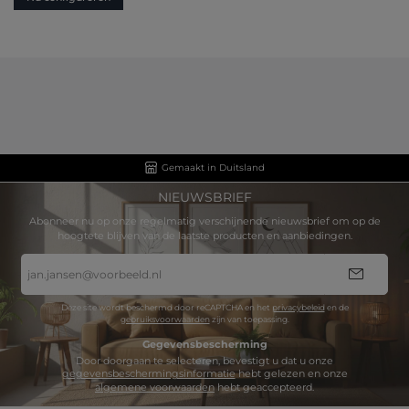
Gemaakt in Duitsland
NIEUWSBRIEF
Abonneer nu op onze regelmatig verschijnende nieuwsbrief om op de
hoogtete blijven van de laatste producten en aanbiedingen.
E-
mailadres
*
Deze site wordt beschermd door reCAPTCHA en het
privacybeleid
en de
gebruiksvoorwaarden
zijn van toepassing.
Gegevensbescherming
Door doorgaan te selecteren, bevestigt u dat u onze
gegevensbeschermingsinformatie
hebt gelezen en onze
algemene voorwaarden
hebt geaccepteerd.