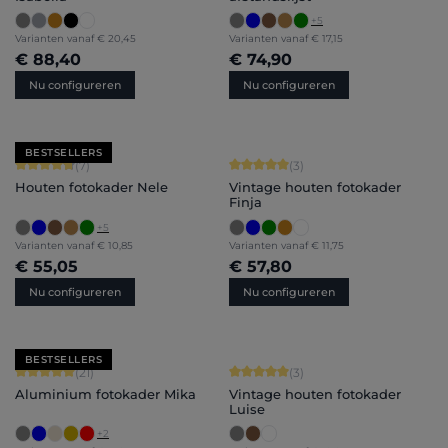
+
5
Varianten vanaf
€ 20,45
Varianten vanaf
€ 17,15
€ 88,40
€ 74,90
Nu configureren
Nu configureren
BESTSELLERS
Gemiddelde score van 4.71 op 5 sterren
Gemiddelde score van 5 op 5 sterren
(7)
(3)
Houten fotokader Nele
Vintage houten fotokader
Finja
+
5
Varianten vanaf
€ 10,85
Varianten vanaf
€ 11,75
€ 55,05
€ 57,80
Nu configureren
Nu configureren
BESTSELLERS
Gemiddelde score van 5 op 5 sterren
Gemiddelde score van 5 op 5 sterren
(21)
(3)
Aluminium fotokader Mika
Vintage houten fotokader
Luise
+
2