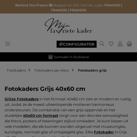
Behind the Frame 🖼️
Bespaar tot 20% met de codes
FRAME10 |
FRAME15 | FRAME20
Je hebt 0 ite
CONFIGURATOR
Gemaakt in Duitsland
Fotokaders
Fotokaders per kleur
Fotokaders grijs
Fotokaders Grijs 40x60 cm
Grijze Fotokaders
in het formaat 40x60 cm zien er modern en rustig
uit, zodat ze de meest uiteenlopende motieven harmonieus
ondersteunen. De combinatie van een grijs oppervlak en het
duidelijke
40x60 cm formaat
zorgt voor een discrete aanwezigheid
die foto's, posters of tekeningen stijlvol omkadert. Je kunt kiezen uit
vele modellen, die elk kunnen worden uitgerust met museumglas,
kunstglas, normaal glas of ontspiegeld glas. Elke
Fotokader
in Grijs