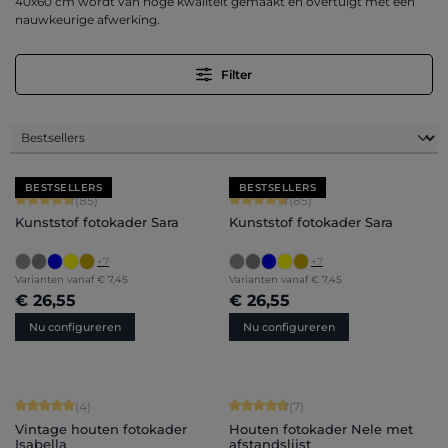
40x60 cm wordt van hoge kwaliteit gemaakt en overtuigt met een
nauwkeurige afwerking.
Filter
BESTSELLERS
BESTSELLERS
Gemiddelde score van 4.71 op 5 sterren
Gemiddelde score van 4.71 op 5 ster
(85)
(85)
Kunststof fotokader Sara
Kunststof fotokader Sara
+
7
+
7
Varianten vanaf
€ 7,45
Varianten vanaf
€ 7,45
€ 26,55
€ 26,55
Nu configureren
Nu configureren
Gemiddelde score van 5 op 5 sterren
Gemiddelde score van 4.71 op 5 ster
(4)
(7)
Vintage houten fotokader
Houten fotokader Nele met
Isabella
afstandslijst