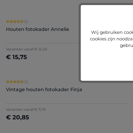
Gemiddelde score van 5 op 5 sterren
(3)
Houten fotokader Annelie
Wij gebruiken cook
cookies zijn noodza
gebru
Varianten vanaf
€ 12,40
€ 15,75
Nu configureren
Gemiddelde score van 5 op 5 sterren
(3)
Vintage houten fotokader Finja
Varianten vanaf
€ 11,75
€ 20,85
Nu configureren