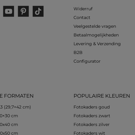
Widerruf
gram
YouTube
Pinterest
TikTok
Contact
Veelgestelde vragen
Betaalmogelijkheden
Levering & Verzending
B2B
Configurator
E FORMATEN
POPULAIRE KLEUREN
3 (29,7×42 cm)
Fotokaders goud
30×30 cm
Fotokaders zwart
30x40 cm
Fotokaders zilver
40x50 cm
Fotokaders wit