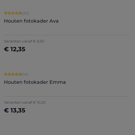
Gemiddelde score van 4.9 op 5 sterren
(20)
Houten fotokader Ava
+
5
Varianten vanaf
€ 9,50
€ 12,35
Nu configureren
Gemiddelde score van 4.86 op 5 sterren
(14)
Houten fotokader Emma
Varianten vanaf
€ 10,25
€ 13,35