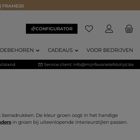
 | FRAME20
Je hebt 0 items op je 
CONFIGURATOR
TOEBEHOREN
CADEAUS
VOOR BEDRIJVEN
itsland
Service client:
info@mijnfavorietefotolijst.be
ilt benadrukken. De kleur groen oogt in het handige
aders
in groen bij uiteenlopende interieurstijlen passen.