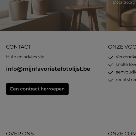
Door doorga
CONTACT
ONZE VO
Hulp en advies via
Verzendk
snelle le
info@mijnfavorietefotolijst.be
eenvoudi
rechtstre
Een contract herroepen
OVER ONS
ONZE COM