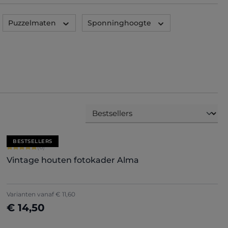
Puzzelmaten
Sponninghoogte
BESTSELLERS
Gemiddelde score van 5 op 5 sterren
(6)
Vintage houten fotokader Alma
Varianten vanaf
€ 11,60
€ 14,50
Nu configureren