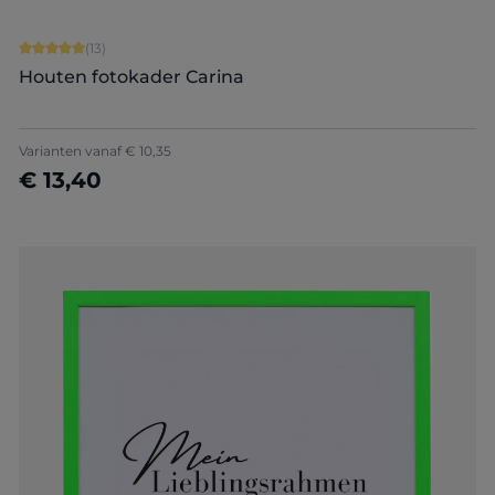
Gemiddelde score van 5 op 5 sterren
(13)
Houten fotokader Carina
Varianten vanaf
€ 10,35
€ 13,40
Nu configureren