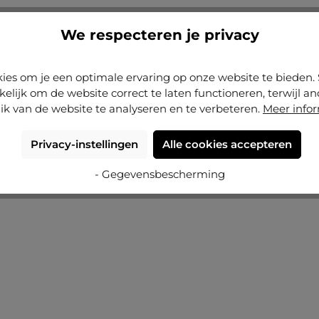
We respecteren je privacy
Gemiddelde score van 4.71 op 5 sterren
(7)
Houten fotokader Nele met afstandslijst
ies om je een optimale ervaring op onze website te biede
kelijk om de website correct te laten functioneren, terwijl a
ik van de website te analyseren en te verbeteren.
Meer info
+
5
Varianten vanaf
€ 17,15
€ 18,65
Nu configureren
Privacy-instellingen
Alle cookies accepteren
- Gegevensbescherming