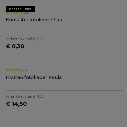
BESTSELLERS
Gemiddelde score van 4.71 op 5 sterren
(85)
Kunststof fotokader Sara
+
7
Varianten vanaf
€ 7,45
€ 8,30
Nu configureren
Gemiddelde score van 5 op 5 sterren
(5)
Houten fotokader Paula
Varianten vanaf
€ 11,55
€ 14,50