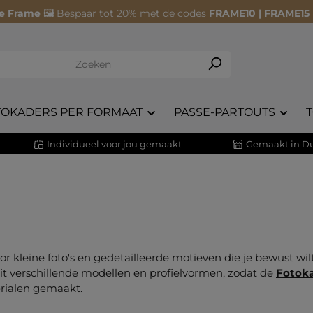
e Frame 🖼️
Bespaar tot 20% met de codes
FRAME10 | FRAME15
TOKADERS PER FORMAAT
PASSE-PARTOUTS
Individueel voor jou gemaakt
Gemaakt in Du
oor kleine foto's en gedetailleerde motieven die je bewust w
n uit verschillende modellen en profielvormen, zodat de
Fotok
rialen gemaakt.