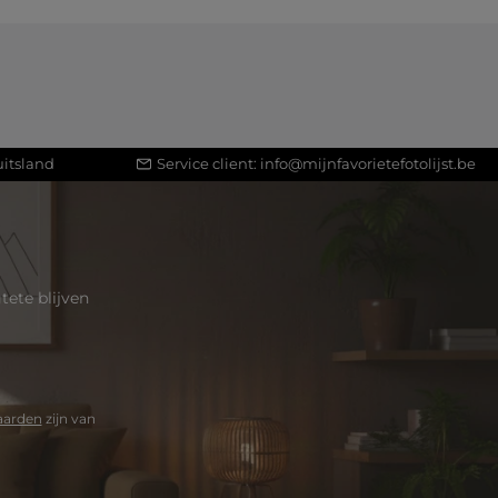
itsland
Service client:
info@mijnfavorietefotolijst.be
ete blijven
aarden
zijn van