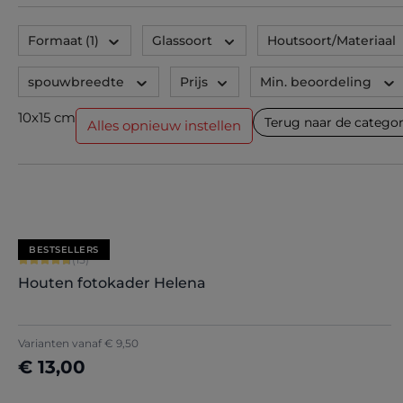
Formaat
(1)
Glassoort
Houtsoort/Materiaal
spouwbreedte
Prijs
Min. beoordeling
10x15 cm
Terug naar de categor
Alles opnieuw instellen
BESTSELLERS
Gemiddelde score van 4.8 op 5 sterren
(15)
Houten fotokader Helena
+
5
Varianten vanaf
€ 9,50
€ 13,00
Nu configureren