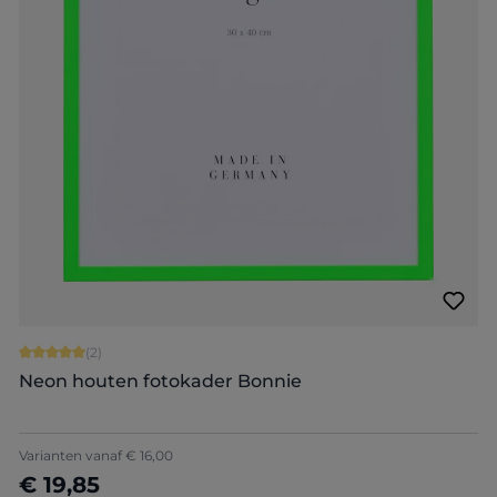
Gemiddelde score van 5 op 5 sterren
(2)
Neon houten fotokader Bonnie
+
1
Varianten vanaf
€ 16,00
€ 19,85
Nu configureren