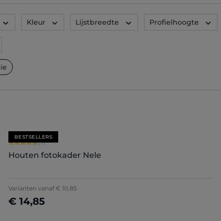
Kleur
Lijstbreedte
Profielhoogte
ie
BESTSELLERS
Gemiddelde score van 4.71 op 5 sterren
(7)
Houten fotokader Nele
+
5
Varianten vanaf
€ 10,85
€ 14,85
Nu configureren