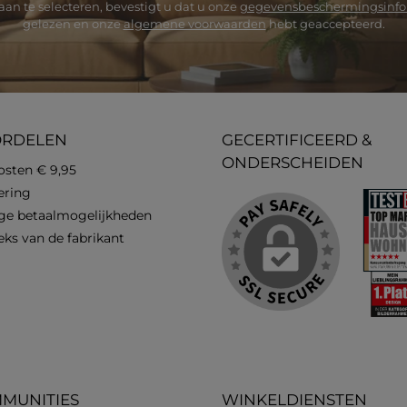
an te selecteren, bevestigt u dat u onze
gegevensbeschermingsinfo
gelezen en onze
algemene voorwaarden
hebt geaccepteerd.
ORDELEN
GECERTIFICEERD &
ONDERSCHEIDEN
osten € 9,95
vering
ge betaalmogelijkheden
eks van de fabrikant
MUNITIES
WINKELDIENSTEN