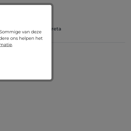
Gemiddelde score van 4.89 op 5 sterren
(9)
Houten fotokader Greta
n. Sommige van deze
ndere ons helpen het
rmatie
.
+
8
Varianten vanaf
€ 13,50
€ 18,80
Nu configureren