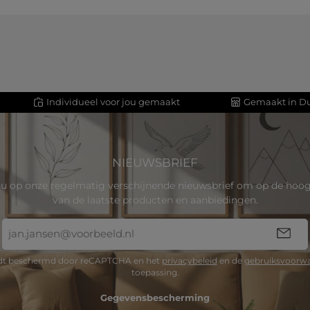
Individueel voor jou gemaakt
Gemaakt in Du
NIEUWSBRIEF
u op onze regelmatig verschijnende nieuwsbrief om op de hoogt
van de laatste producten en aanbiedingen.
E-
mailadres
*
rdt beschermd door reCAPTCHA en het
privacybeleid
en de
gebruiksvoorw
toepassing.
Gegevensbescherming