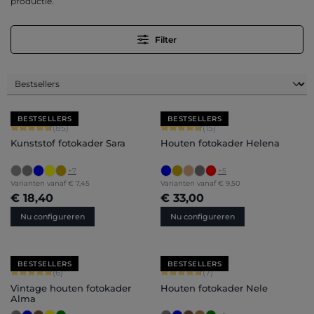
productie.
Filter
BESTSELLERS
BESTSELLERS
Gemiddelde score van 4.71 op 5 sterren
Gemiddelde score van 4.8 op 5 sterr
(85)
(15)
Kunststof fotokader Sara
Houten fotokader Helena
+
7
+
5
Varianten vanaf
€ 7,45
Varianten vanaf
€ 9,50
€ 18,40
€ 33,00
Nu configureren
Nu configureren
BESTSELLERS
BESTSELLERS
Gemiddelde score van 5 op 5 sterren
Gemiddelde score van 4.71 op 5 ster
(6)
(7)
Vintage houten fotokader
Houten fotokader Nele
Alma