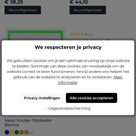
€ 38,25
€ 44,10
Nu configureren
Nu configureren
Gemiddelde score van 4.86 op 5 ster
(14)
Houten fotokader Emma
We respecteren je privacy
+
9
Wij gebruiken cookies om je een optimale ervaring op onze website
te bieden. Sommige van deze cookies zijn noodzakelijk om de
website correct te laten functioneren, terwijl andere ons helpen het
gebruik van de website te analyseren en te verbeteren.
Meer
informatie
.
Privacy-instellingen
Alle cookies accepteren
- Gegevensbescherming
Gemiddelde score van 5 op 5 sterren
(2)
Neon houten fotokader
Bonnie
+
1