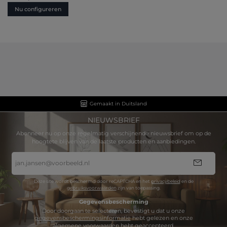
Nu configureren
Gemaakt in Duitsland
NIEUWSBRIEF
Abonneer nu op onze regelmatig verschijnende nieuwsbrief om op de
hoogtete blijven van de laatste producten en aanbiedingen.
E-
mailadres
*
Deze site wordt beschermd door reCAPTCHA en het
privacybeleid
en de
gebruiksvoorwaarden
zijn van toepassing.
Gegevensbescherming
Door doorgaan te selecteren, bevestigt u dat u onze
gegevensbeschermingsinformatie
hebt gelezen en onze
algemene voorwaarden
hebt geaccepteerd.