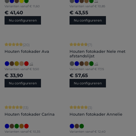
+
5
Varianten vanaf
€ 11,60
Varianten vanaf
€ 10,85
€ 41,40
€ 43,55
Nu configureren
Nu configureren
Gemiddelde score van 4.9 op 5 sterren
Gemiddelde score van 4.71 op 5 ster
(20)
(7)
Houten fotokader Ava
Houten fotokader Nele met
afstandslijst
+
5
+
5
Varianten vanaf
€ 9,50
Varianten vanaf
€ 17,15
€ 33,90
€ 57,65
Nu configureren
Nu configureren
Gemiddelde score van 5 op 5 sterren
Gemiddelde score van 5 op 5 sterren
(13)
(3)
Houten fotokader Carina
Houten fotokader Annelie
Varianten vanaf
€ 10,35
Varianten vanaf
€ 12,40