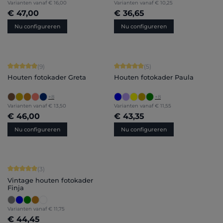
Varianten vanaf
€ 16,00
Varianten vanaf
€ 10,25
€ 47,00
€ 36,65
Nu configureren
Nu configureren
Gemiddelde score van 4.89 op 5 sterren
Gemiddelde score van 5 op 5 sterren
(9)
(5)
Houten fotokader Greta
Houten fotokader Paula
+
8
+
8
Varianten vanaf
€ 13,50
Varianten vanaf
€ 11,55
€ 46,00
€ 43,35
Nu configureren
Nu configureren
Gemiddelde score van 5 op 5 sterren
(3)
Vintage houten fotokader
Finja
Varianten vanaf
€ 11,75
€ 44,45