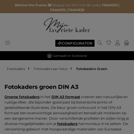
Behind the Frame 🖼️
Bespaar tot 20% met de codes
FRAME10 |
FRAME15 | FRAME20
Je hebt 0 ite
CONFIGURATOR
Gemaakt in Duitsland
Fotokaders
Fotokaders per kleur
Fotokaders Groen
Fotokaders groen DIN A3
Groene fotokaders
in het
DIN A3 formaat
creëren een natuurlijke en
rustige sfeer, die bijzonder goed past bij botanische prints of
gedetailleerde illustraties. De kleur groen ontvouwt in het DIN A3
formaat een evenwichtige aanwezigheid en benadrukt motieven op
een aangename manier. Door verschillende profielen en stijlen krijg je
diverse mogelijkheden om je
fotokaders
harmonieus in te zetten. De
verwerking gebeurt met hoogwaardige materialen van Europese