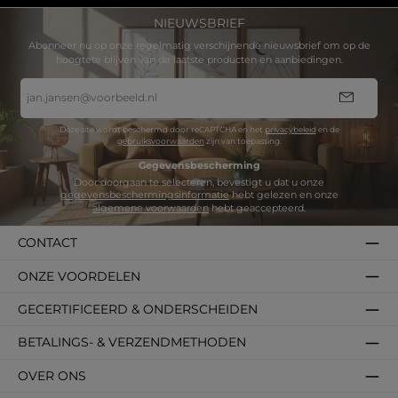
NIEUWSBRIEF
Abonneer nu op onze regelmatig verschijnende nieuwsbrief om op de
hoogtete blijven van de laatste producten en aanbiedingen.
E-
mailadres
*
Deze site wordt beschermd door reCAPTCHA en het
privacybeleid
en de
gebruiksvoorwaarden
zijn van toepassing.
Gegevensbescherming
Door doorgaan te selecteren, bevestigt u dat u onze
gegevensbeschermingsinformatie
hebt gelezen en onze
algemene voorwaarden
hebt geaccepteerd.
CONTACT
ONZE VOORDELEN
GECERTIFICEERD & ONDERSCHEIDEN
BETALINGS- & VERZENDMETHODEN
OVER ONS