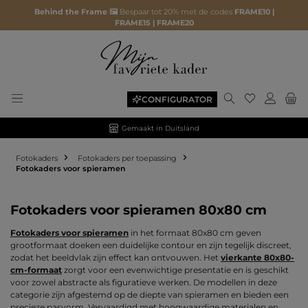
Behind the Frame 🖼️
Bespaar tot 20% met de codes
FRAME10 |
FRAME15 | FRAME20
Je hebt 0 ite
CONFIGURATOR
Gemaakt in Duitsland
Fotokaders
Fotokaders per toepassing
Fotokaders voor spieramen
Fotokaders voor spieramen 80x80 cm
Fotokaders voor spieramen
in het formaat 80x80 cm geven
grootformaat doeken een duidelijke contour en zijn tegelijk discreet,
zodat het beeldvlak zijn effect kan ontvouwen. Het
vierkante 80x80-
cm-formaat
zorgt voor een evenwichtige presentatie en is geschikt
voor zowel abstracte als figuratieve werken. De modellen in deze
categorie zijn afgestemd op de diepte van spieramen en bieden een
precieze pasvorm. Vervaardigd met hoogwaardige materialen en