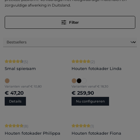
zorgvuldige afwerking in Duitsland.
Filter
Gemiddelde score van 4.6 op 5 sterren
Gemiddelde score van 5 op 5 sterren
(5)
(2)
Smal spieraam
Houten fotokader Linda
Varianten vanaf
€ 10,80
Varianten vanaf
€ 18,30
€ 47,20
€ 259,90
Details
Nu configureren
Gemiddelde score van 4.75 op 5 sterren
Gemiddelde score van 5 op 5 sterren
(8)
(1)
Houten fotokader Philippa
Houten fotokader Fiona