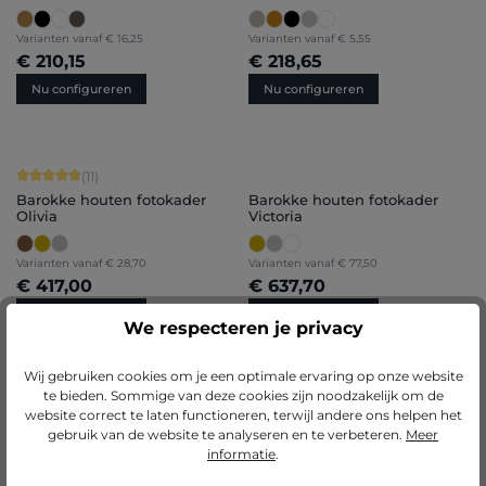
Varianten vanaf
€ 16,25
Varianten vanaf
€ 5,55
€ 210,15
€ 218,65
Nu configureren
Nu configureren
Gemiddelde score van 5 op 5 sterren
(11)
Barokke houten fotokader
Barokke houten fotokader
Olivia
Victoria
Varianten vanaf
€ 28,70
Varianten vanaf
€ 77,50
€ 417,00
€ 637,70
Nu configureren
Nu configureren
We respecteren je privacy
Wij gebruiken cookies om je een optimale ervaring op onze website
te bieden. Sommige van deze cookies zijn noodzakelijk om de
Gemiddelde score van 4.67 op 5 sterren
(3)
website correct te laten functioneren, terwijl andere ons helpen het
Houten fotokader Lara
Houten fotokader Leonie
gebruik van de website te analyseren en te verbeteren.
Meer
informatie
.