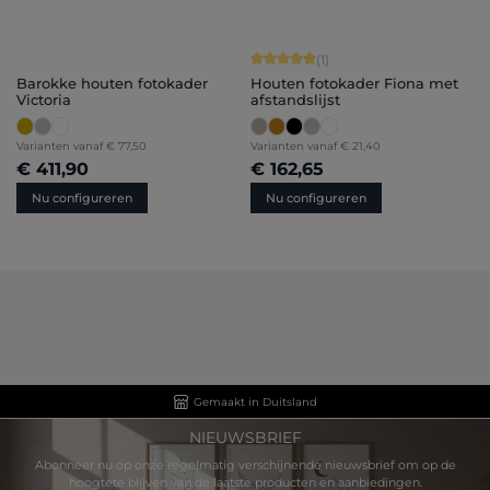
Gemiddelde score van 5 op 5 sterren
(1)
Barokke houten fotokader
Houten fotokader Fiona met
Victoria
afstandslijst
Varianten vanaf
€ 77,50
Varianten vanaf
€ 21,40
€ 411,90
€ 162,65
Nu configureren
Nu configureren
Gemaakt in Duitsland
NIEUWSBRIEF
Abonneer nu op onze regelmatig verschijnende nieuwsbrief om op de
hoogtete blijven van de laatste producten en aanbiedingen.