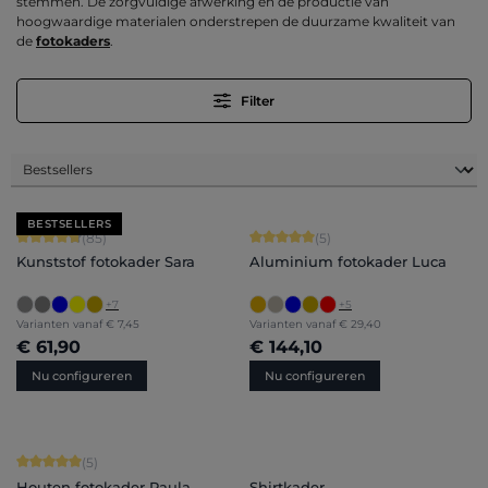
stemmen. De zorgvuldige afwerking en de productie van
hoogwaardige materialen onderstrepen de duurzame kwaliteit van
de
fotokaders
.
Filter
BESTSELLERS
Gemiddelde score van 4.71 op 5 sterren
Gemiddelde score van 5 op 5 sterren
(85)
(5)
Kunststof fotokader Sara
Aluminium fotokader Luca
+
7
+
5
Varianten vanaf
€ 7,45
Varianten vanaf
€ 29,40
€ 61,90
€ 144,10
Nu configureren
Nu configureren
Gemiddelde score van 5 op 5 sterren
(5)
Houten fotokader Paula
Shirtkader