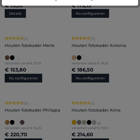
€ 19,55
€ 172,15
Details
Nu configureren
Gemiddelde score van 5 op 5 sterren
Gemiddelde score van 5 op 5 sterren
(4)
(3)
Houten fotokader Merle
Houten fotokader Antonia
Varianten vanaf
€ 15,55
Varianten vanaf
€ 18,30
€ 153,80
€ 186,50
Nu configureren
Nu configureren
Gemiddelde score van 4.75 op 5 sterren
Gemiddelde score van 5 op 5 sterren
(8)
(3)
Houten fotokader Philippa
Houten fotokader Alina
+
1
Varianten vanaf
€ 16,25
Varianten vanaf
€ 19,50
€ 220,70
€ 214,60