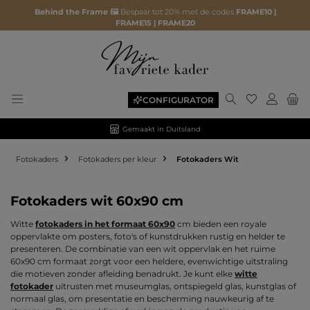
Behind the Frame 🖼️
Bespaar tot 20% met de codes
FRAME10 |
FRAME15 | FRAME20
Je hebt 0 ite
CONFIGURATOR
Gemaakt in Duitsland
Fotokaders
Fotokaders per kleur
Fotokaders Wit
Fotokaders wit 60x90 cm
Witte
fotokaders in het formaat 60x90
cm bieden een royale
oppervlakte om posters, foto's of kunstdrukken rustig en helder te
presenteren. De combinatie van een wit oppervlak en het ruime
60x90 cm formaat zorgt voor een heldere, evenwichtige uitstraling
die motieven zonder afleiding benadrukt. Je kunt elke
witte
fotokader
uitrusten met museumglas, ontspiegeld glas, kunstglas of
normaal glas, om presentatie en bescherming nauwkeurig af te