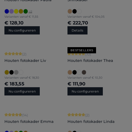
+
8
Varianten vanaf
€ 11,55
Varianten vanaf
€ 104,05
€ 128,10
€ 222,70
Nu configureren
Details
BESTSELLERS
Gemiddelde score van 5 op 5 sterren
Gemiddelde score van 5 op 5 sterren
(2)
(10)
Houten fotokader Liv
Houten fotokader Thea
Varianten vanaf
€ 18,30
Varianten vanaf
€ 10,30
€ 183,55
€ 111,90
Nu configureren
Nu configureren
Gemiddelde score van 4.86 op 5 sterren
Gemiddelde score van 5 op 5 sterren
(14)
(2)
Houten fotokader Emma
Houten fotokader Linda