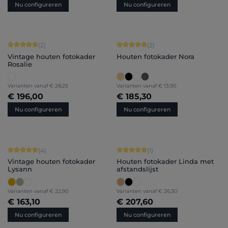
Nu configureren
Nu configureren
Gemiddelde score van 5 op 5 sterren
Gemiddelde score van 5 op 5 sterren
(2)
(2)
Vintage houten fotokader
Houten fotokader Nora
Rosalie
Varianten vanaf
€ 28,25
Varianten vanaf
€ 13,90
€ 196,00
€ 185,30
Nu configureren
Nu configureren
Gemiddelde score van 5 op 5 sterren
Gemiddelde score van 5 op 5 sterren
(4)
(1)
Vintage houten fotokader
Houten fotokader Linda met
Lysann
afstandslijst
Varianten vanaf
€ 22,90
Varianten vanaf
€ 26,30
€ 163,10
€ 207,60
Nu configureren
Nu configureren