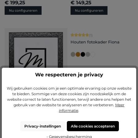
€ 199,25
€ 149,25
Nu configureren
Nu configureren
Gemiddelde score van 5 op 5 sterren
(1)
Houten fotokader Fiona
We respecteren je privacy
Wij gebruiken cookies om je een optimale ervaring op onze website
te bieden. Sommige van deze cookies zijn noodzakelijk om de
website correct te laten functioneren, terwijl andere ons helpen het
gebruik van de website te analyseren en te verbeteren.
Meer
informatie
.
Houten fotokader Lorena
Privacy-instellingen
Alle cookies accepteren
- Gegevensbescherming
Varianten vanaf
€ 5,55