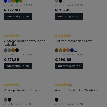
+
9
Varianten vanaf
€ 10,25
Varianten vanaf
€ 18,30
€ 122,00
€ 213,95
Nu configureren
Nu configureren
Gemiddelde score van 5 op 5 sterren
Gemiddelde score van 4.89 op 5 ster
(4)
(9)
Vintage houten fotokader
Houten fotokader Greta
Isabella
+
8
Varianten vanaf
€ 20,45
Varianten vanaf
€ 13,50
€ 171,85
€ 190,85
Nu configureren
Nu configureren
Gemiddelde score van 5 op 5 sterren
Gemiddelde score van 5 op 5 sterren
(2)
(1)
Vintage houten fotokader Insa
Houten fotokader Charlotte
Varianten vanaf
€ 23,80
Varianten vanaf
€ 15,30