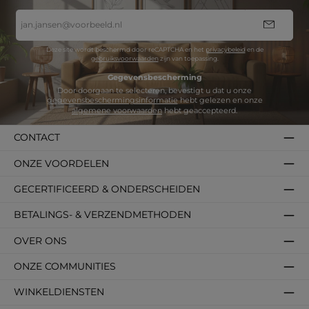
E-
mailadres
*
Deze site wordt beschermd door reCAPTCHA en het
privacybeleid
en de
gebruiksvoorwaarden
zijn van toepassing.
Gegevensbescherming
Door doorgaan te selecteren, bevestigt u dat u onze
gegevensbeschermingsinformatie
hebt gelezen en onze
algemene voorwaarden
hebt geaccepteerd.
CONTACT
ONZE VOORDELEN
GECERTIFICEERD & ONDERSCHEIDEN
BETALINGS- & VERZENDMETHODEN
OVER ONS
ONZE COMMUNITIES
WINKELDIENSTEN