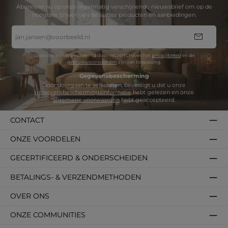
Abonneer nu op onze regelmatig verschijnende nieuwsbrief om op de
hoogtete blijven van de laatste producten en aanbiedingen.
E-
mailadres
*
Deze site wordt beschermd door reCAPTCHA en het
privacybeleid
en de
gebruiksvoorwaarden
zijn van toepassing.
Gegevensbescherming
Door doorgaan te selecteren, bevestigt u dat u onze
gegevensbeschermingsinformatie
hebt gelezen en onze
algemene voorwaarden
hebt geaccepteerd.
CONTACT
ONZE VOORDELEN
GECERTIFICEERD & ONDERSCHEIDEN
BETALINGS- & VERZENDMETHODEN
OVER ONS
ONZE COMMUNITIES