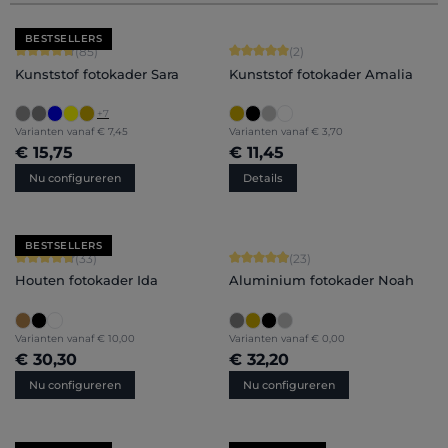
BESTSELLERS
Gemiddelde score van 4.71 op 5 sterren
Gemiddelde score van 5 op 5 sterren
(85)
(2)
Kunststof fotokader Sara
Kunststof fotokader Amalia
+
7
Varianten vanaf
€ 7,45
Varianten vanaf
€ 3,70
€ 15,75
€ 11,45
Nu configureren
Details
BESTSELLERS
Gemiddelde score van 4.79 op 5 sterren
Gemiddelde score van 4.91 op 5 ster
(33)
(23)
Houten fotokader Ida
Aluminium fotokader Noah
Varianten vanaf
€ 10,00
Varianten vanaf
€ 0,00
€ 30,30
€ 32,20
Nu configureren
Nu configureren