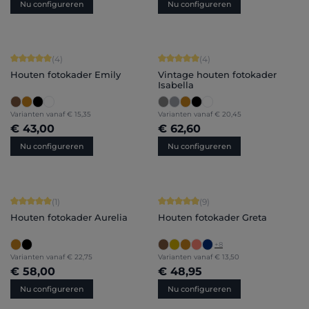
Nu configureren
Nu configureren
Gemiddelde score van 5 op 5 sterren
Gemiddelde score van 5 op 5 sterren
(4)
(4)
Houten fotokader Emily
Vintage houten fotokader
Isabella
Varianten vanaf
€ 15,35
Varianten vanaf
€ 20,45
€ 43,00
€ 62,60
Nu configureren
Nu configureren
Gemiddelde score van 5 op 5 sterren
Gemiddelde score van 4.89 op 5 ster
(1)
(9)
Houten fotokader Aurelia
Houten fotokader Greta
+
8
Varianten vanaf
€ 22,75
Varianten vanaf
€ 13,50
€ 58,00
€ 48,95
Nu configureren
Nu configureren