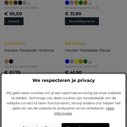
+
1
+
9
Varianten vanaf
€ 28,75
Varianten vanaf
€ 10,25
€ 95,50
€ 31,90
Details
Nu configureren
Gemiddelde score van 5 op 5 sterren
Gemiddelde score van 5 op 5 sterren
(3)
(5)
Houten fotokader Antonia
Houten fotokader Paula
+
8
Varianten vanaf
€ 18,30
Varianten vanaf
€ 11,55
€ 51,75
€ 41,90
We respecteren je privacy
Nu configureren
Nu configureren
Wij gebruiken cookies om je een optimale ervaring op onze website
te bieden. Sommige van deze cookies zijn noodzakelijk om de
Gemiddelde score van 5 op 5 sterren
Gemiddelde score van 5 op 5 sterren
(1)
(5)
website correct te laten functioneren, terwijl andere ons helpen het
gebruik van de website te analyseren en te verbeteren.
Meer
Houten fotokader Fiona met
Ovale fotokader Karla
informatie
.
afstandslijst
+
1
Varianten vanaf
€ 21,40
Varianten vanaf
€ 28,75