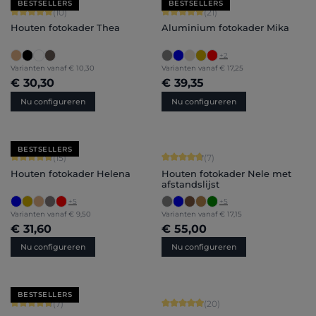
BESTSELLERS
BESTSELLERS
Gemiddelde score van 5 op 5 sterren
Gemiddelde score van 5 op 5 sterren
(10)
(21)
Houten fotokader Thea
Aluminium fotokader Mika
+
2
Varianten vanaf
€ 10,30
Varianten vanaf
€ 17,25
€ 30,30
€ 39,35
Nu configureren
Nu configureren
BESTSELLERS
Gemiddelde score van 4.8 op 5 sterren
Gemiddelde score van 4.71 op 5 ster
(15)
(7)
Houten fotokader Helena
Houten fotokader Nele met
afstandslijst
+
5
+
5
Varianten vanaf
€ 9,50
Varianten vanaf
€ 17,15
€ 31,60
€ 55,00
Nu configureren
Nu configureren
BESTSELLERS
Gemiddelde score van 4.71 op 5 sterren
Gemiddelde score van 4.9 op 5 sterr
(7)
(20)