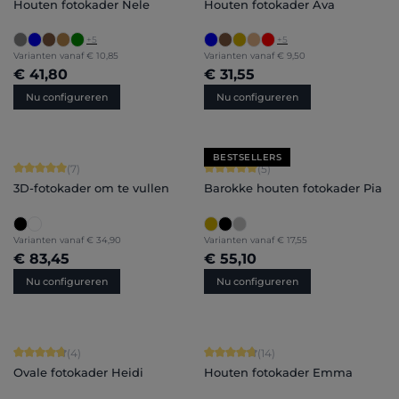
Houten fotokader Nele
Houten fotokader Ava
+
5
+
5
Varianten vanaf
€ 10,85
Varianten vanaf
€ 9,50
€ 41,80
€ 31,55
Nu configureren
Nu configureren
BESTSELLERS
Gemiddelde score van 5 op 5 sterren
Gemiddelde score van 5 op 5 sterren
(7)
(5)
3D-fotokader om te vullen
Barokke houten fotokader Pia
Varianten vanaf
€ 34,90
Varianten vanaf
€ 17,55
€ 83,45
€ 55,10
Nu configureren
Nu configureren
Gemiddelde score van 4.75 op 5 sterren
Gemiddelde score van 4.86 op 5 ster
(4)
(14)
Ovale fotokader Heidi
Houten fotokader Emma