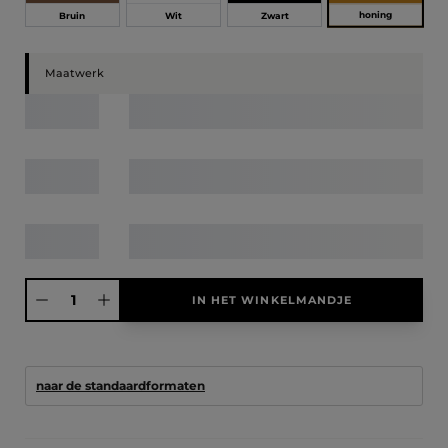
honing
Bruin
Wit
Zwart
Maatwerk
Producthoeveelheid: Voer de gewenste hoeveelheid in of gebruik de knoppen
IN HET WINKELMANDJE
naar de standaardformaten