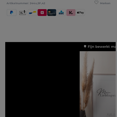
Merken
Artikelnummer:
244x,SF,42
PayPal
Vooruitbetaling
Bancontact
Belfius
Kredietkaart / Bankkaart
KBC/CBC Payment Button
Klarna (Achteraf betalen / In dele
Apple Pay
🌳 Fijn bewerkt ma