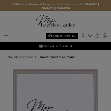
Behind the Frame 🖼️
Bespaar tot 20% met de codes
FRAME10 |
FRAME15 | FRAME20
CONFIGURATOR
Gemaakt in Duitsland
Fotokaders op maat
Houten kaders op maat
Afbeeldingengalerij overslaan