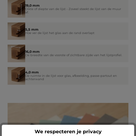
19,0 mm
Dikte of diepte van de lijst - Zoveel steekt de lijst van de muur
af.
5,5 mm
Hoe ver de lijst het glas aan de rand overlapt
16,0 mm
De breedte van de voorste of zichtbare zijde van het lijstprofiel.
4,0 mm
De ruimte in de lijst voor glas, afbeelding, passe-partout en
achterwand
We respecteren je privacy