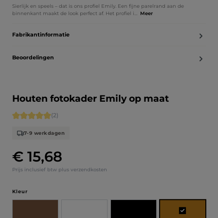
Sierlijk en speels – dat is ons profiel Emily. Een fijne parelrand aan de
binnenkant maakt de look perfect af. Het profiel i…
Meer
Fabrikantinformatie
Beoordelingen
Houten fotokader Emily op maat
Gemiddelde score van 5 op 5 sterren
(2)
7-9 werkdagen
€ 15,68
Normale prijs:
Prijs inclusief btw plus verzendkosten
Selecteer
Kleur