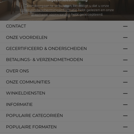
Gegevensbescherming
Door doorgaan te selecteren, bevestigt u dat u onze
gegevensbeschermingsinformatie
hebt gelezen en onze
algemene voorwaarden
hebt geaccepteerd.
CONTACT
ONZE VOORDELEN
GECERTIFICEERD & ONDERSCHEIDEN
BETALINGS- & VERZENDMETHODEN
OVER ONS
ONZE COMMUNITIES
WINKELDIENSTEN
INFORMATIE
POPULAIRE CATEGORIEËN
POPULAIRE FORMATEN