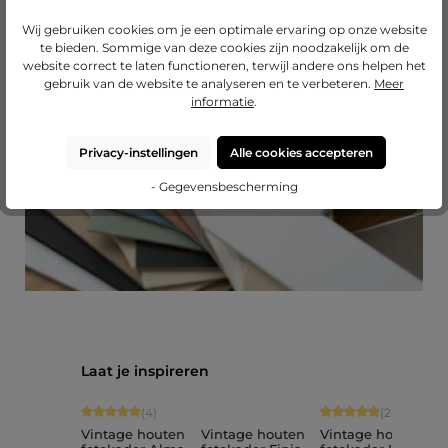
Wij gebruiken cookies om je een optimale ervaring op onze website
Passend passe-partout?
te bieden. Sommige van deze cookies zijn noodzakelijk om de
website correct te laten functioneren, terwijl andere ons helpen het
Breid uw lijst uit met een hoogwaardig passe-
gebruik van de website te analyseren en te verbeteren.
Meer
partout van Mijnlievelingslijst.
informatie
.
naar onze passe-partouts
Privacy-instellingen
Alle cookies accepteren
- Gegevensbescherming
Productgalerij overslaan
Laat je inspireren
Gemiddelde score van 5 op 5 sterren
Gemiddelde score van
(4)
(2)
Vintage houten
Vintage houten
Vintage houten
V