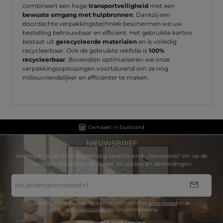
combineert een hoge
transportveiligheid
met een
bewuste omgang met hulpbronnen
. Dankzij een
doordachte verpakkingstechniek beschermen we uw
bestelling betrouwbaar en efficiënt. Het gebruikte karton
bestaat uit
gerecycleerde materialen
en is volledig
recycleerbaar. Ook de gebruikte rekfolie is
100%
recycleerbaar
. Bovendien optimaliseren we onze
verpakkingsoplossingen voortdurend om ze nog
milieuvriendelijker en efficiënter te maken.
Gemaakt in Duitsland
NIEUWSBRIEF
Abonneer nu op onze regelmatig verschijnende nieuwsbrief om op de
hoogtete blijven van de laatste producten en aanbiedingen.
E-
mailadres
*
Deze site wordt beschermd door reCAPTCHA en het
privacybeleid
en de
gebruiksvoorwaarden
zijn van toepassing.