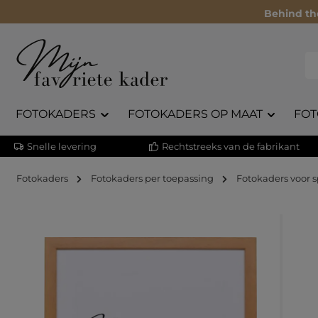
Behind th
FOTOKADERS
FOTOKADERS OP MAAT
FOT
Snelle levering
Rechtstreeks van de fabrikant
Fotokaders
Fotokaders per toepassing
Fotokaders voor 
Afbeeldingengalerij overslaan