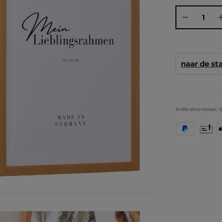
Producthoeve
naar de s
Artikelnummer:
PayPal
Vooruit
A