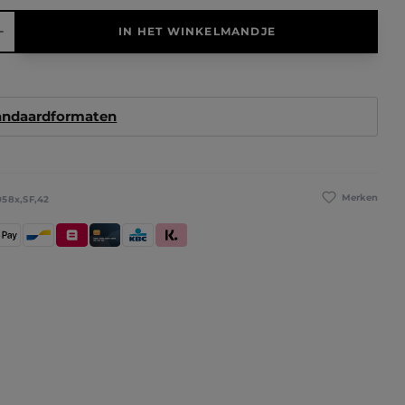
elheid: Voer de gewenste hoeveelheid in of gebruik de knoppen 
IN HET WINKELMANDJE
tandaardformaten
Merken
058x,SF,42
betaling
pple Pay
Bancontact
Belfius
Kredietkaart / Bankkaart
KBC/CBC Payment Button
Klarna (Achteraf betalen / In delen be