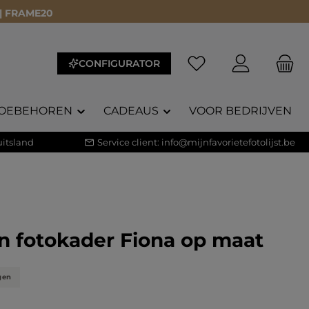
 | FRAME20
CONFIGURATOR
OEBEHOREN
CADEAUS
VOOR BEDRIJVEN
itsland
Service client:
info@mijnfavorietefotolijst.be
n fotokader Fiona op maat
gen