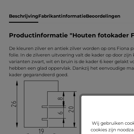
Beschrijving
Fabrikantinformatie
Beoordelingen
Productinformatie "Houten fotokader 
De kleuren zilver en antiek zilver worden op ons Fiona 
folie. In de zilveren uitvoering valt de kader op door zijn
varianten zwart, wit en bruin is de kader 6 keer gelakt v
hebben een glad oppervlak. Dankzij het eenvoudige maa
kader gegarandeerd goed.
Wij gebruiken cook
cookies zijn noodza