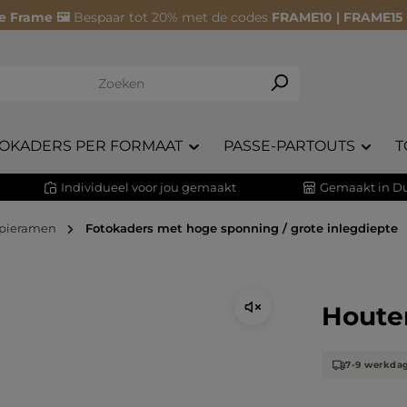
e Frame 🖼️
Bespaar tot 20% met de codes
FRAME10 | FRAME15
OKADERS PER FORMAAT
PASSE-PARTOUTS
T
Individueel voor jou gemaakt
Gemaakt in Du
spieramen
Fotokaders met hoge sponning / grote inlegdiepte
Houte
7-9 werkda