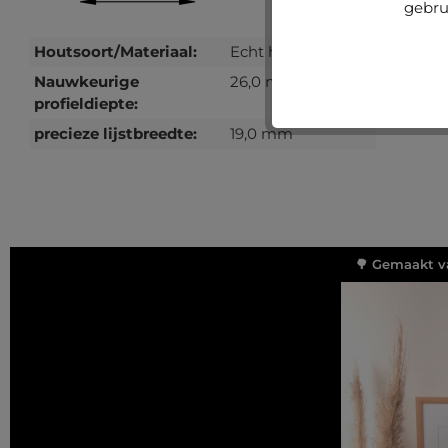
gebru
Houtsoort/Materiaal:
Echt hout
Nauwkeurige
26,0 mm
profieldiepte:
precieze lijstbreedte:
19,0 mm
🌳 Gemaakt v