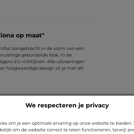
Fiona op maat"
profiel aangebracht in de vorm van een
 kruislings geborstelde look. In de
olgens EU-richtlijnen. Alle uitvoeringen
r hoogwaardige design zit je met dit
We respecteren je privacy
ies om je een optimale ervaring op onze website te biede
kelijk om de website correct te laten functioneren, terwijl a