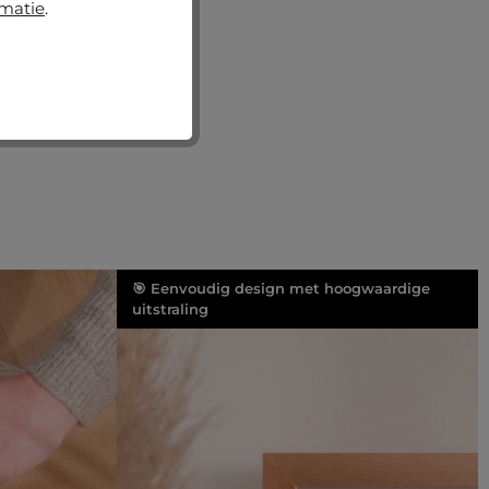
rmatie
.
🎯 Eenvoudig design met hoogwaardige
uitstraling