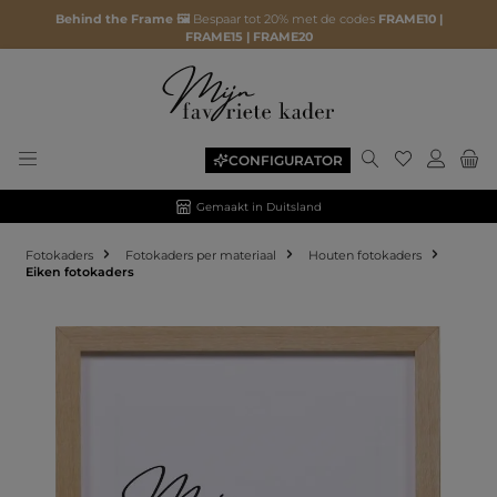
Behind the Frame 🖼️
Bespaar tot 20% met de codes
FRAME10 |
FRAME15 | FRAME20
CONFIGURATOR
Gemaakt in Duitsland
Fotokaders
Fotokaders per materiaal
Houten fotokaders
Eiken fotokaders
Afbeeldingengalerij overslaan