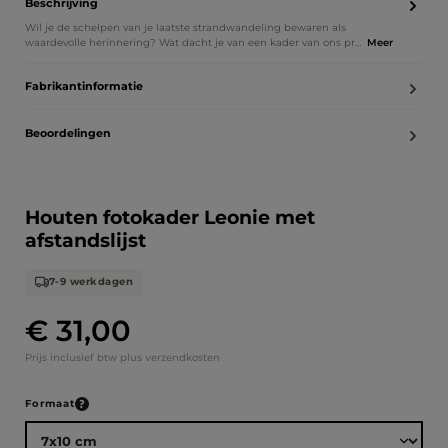
Beschrijving
Wil je de schelpen van je laatste strandwandeling bewaren als
waardevolle herinnering? Wat dacht je van een kader van ons pr…
Meer
Fabrikantinformatie
Beoordelingen
Houten fotokader Leonie met
afstandslijst
7-9 werkdagen
€ 31,00
Normale prijs:
Prijs inclusief btw plus verzendkosten
Selecteer
Formaat