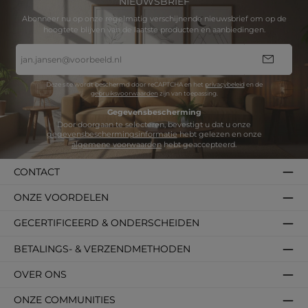
NIEUWSBRIEF
Abonneer nu op onze regelmatig verschijnende nieuwsbrief om op de
hoogtete blijven van de laatste producten en aanbiedingen.
E-
mailadres
*
Deze site wordt beschermd door reCAPTCHA en het
privacybeleid
en de
gebruiksvoorwaarden
zijn van toepassing.
Gegevensbescherming
Door doorgaan te selecteren, bevestigt u dat u onze
gegevensbeschermingsinformatie
hebt gelezen en onze
algemene voorwaarden
hebt geaccepteerd.
CONTACT
ONZE VOORDELEN
GECERTIFICEERD & ONDERSCHEIDEN
BETALINGS- & VERZENDMETHODEN
OVER ONS
ONZE COMMUNITIES