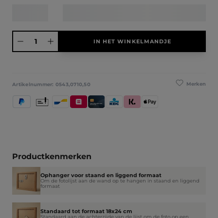
Producthoeveelheid: Voer de gewenste hoeveelheid in of gebruik de knoppen
IN HET WINKELMANDJE
Merken
Artikelnummer:
0543,0710,50
PayPal
Vooruitbetaling
Bancontact
Belfius
Kredietkaart / Bankkaart
KBC/CBC Payment Button
Klarna (Achteraf betalen / In dele
Apple Pay
Productkenmerken
Ophanger voor staand en liggend formaat
Om de fotolijst aan de wand op te hangen in staand en liggend
formaat
Standaard tot formaat 18x24 cm
Standaard aan de achterzijde van de lijst om de foto op een