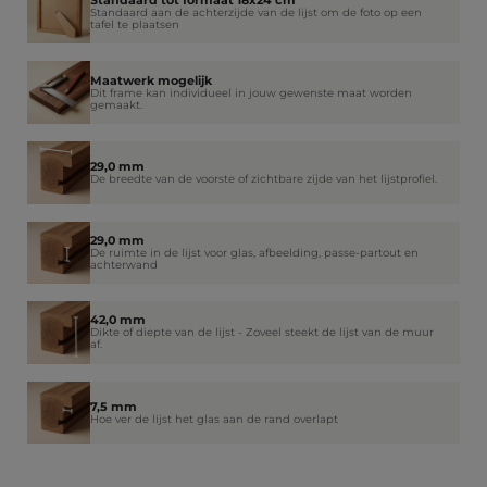
Standaard tot formaat 18x24 cm
Standaard aan de achterzijde van de lijst om de foto op een
tafel te plaatsen
Maatwerk mogelijk
Dit frame kan individueel in jouw gewenste maat worden
gemaakt.
29,0 mm
De breedte van de voorste of zichtbare zijde van het lijstprofiel.
29,0 mm
De ruimte in de lijst voor glas, afbeelding, passe-partout en
achterwand
42,0 mm
Dikte of diepte van de lijst - Zoveel steekt de lijst van de muur
af.
7,5 mm
Hoe ver de lijst het glas aan de rand overlapt