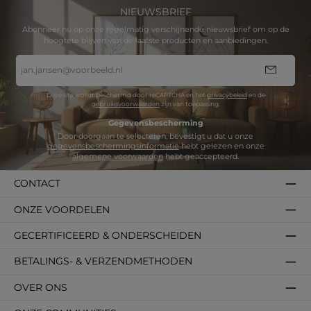
NIEUWSBRIEF
Abonneer nu op onze regelmatig verschijnende nieuwsbrief om op de
hoogtete blijven van de laatste producten en aanbiedingen.
E-
mailadres
*
Deze site wordt beschermd door reCAPTCHA en het
privacybeleid
en de
gebruiksvoorwaarden
zijn van toepassing.
Gegevensbescherming
Door doorgaan te selecteren, bevestigt u dat u onze
gegevensbeschermingsinformatie
hebt gelezen en onze
algemene voorwaarden
hebt geaccepteerd.
CONTACT
ONZE VOORDELEN
GECERTIFICEERD & ONDERSCHEIDEN
BETALINGS- & VERZENDMETHODEN
OVER ONS