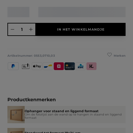
Producthoeveelheid: Voer de gewenste hoeveelheid in of gebruik de knoppen
IN HET WINKELMANDJE
Merken
Artikelnummer:
0553,0710,03
PayPal
Vooruitbetaling
Apple Pay
Bancontact
Belfius
Kredietkaart / Bankkaart
KBC/CBC Payment Button
Klarna (Achteraf betalen / 
Productkenmerken
Ophanger voor staand en liggend formaat
Om de fotolijst aan de wand op te hangen in staand en liggend
formaat