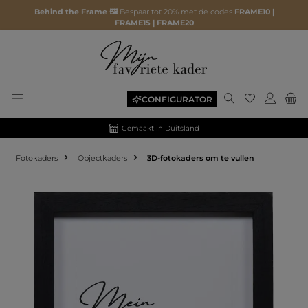
Behind the Frame 🖼️
Bespaar tot 20% met de codes
FRAME10 |
FRAME15 | FRAME20
CONFIGURATOR
Gemaakt in Duitsland
Fotokaders
Objectkaders
3D-fotokaders om te vullen
Afbeeldingengalerij overslaan