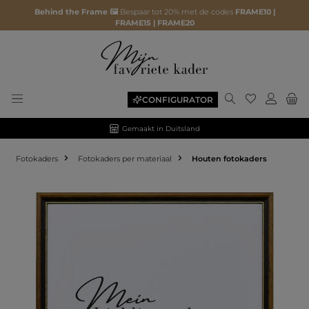
Behind the Frame 🖼️
Bespaar tot 20% met de codes
FRAME10 |
FRAME15 | FRAME20
CONFIGURATOR
Gemaakt in Duitsland
Fotokaders
Fotokaders per materiaal
Houten fotokaders
Afbeeldingengalerij overslaan