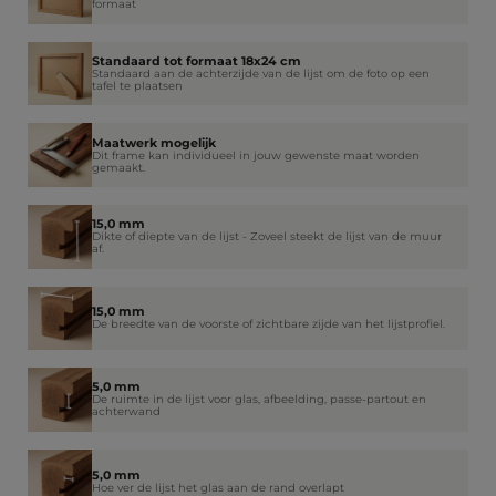
formaat
Standaard tot formaat 18x24 cm
Standaard aan de achterzijde van de lijst om de foto op een
tafel te plaatsen
Maatwerk mogelijk
Dit frame kan individueel in jouw gewenste maat worden
gemaakt.
15,0 mm
Dikte of diepte van de lijst - Zoveel steekt de lijst van de muur
af.
15,0 mm
De breedte van de voorste of zichtbare zijde van het lijstprofiel.
5,0 mm
De ruimte in de lijst voor glas, afbeelding, passe-partout en
achterwand
5,0 mm
Hoe ver de lijst het glas aan de rand overlapt