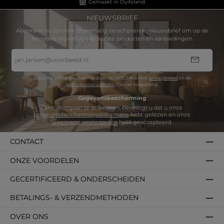
Gemaakt in Duitsland
NIEUWSBRIEF
Abonneer nu op onze regelmatig verschijnende nieuwsbrief om op de
hoogtete blijven van de laatste producten en aanbiedingen.
E-
mailadres
*
Deze site wordt beschermd door reCAPTCHA en het
privacybeleid
en de
gebruiksvoorwaarden
zijn van toepassing.
Gegevensbescherming
Door doorgaan te selecteren, bevestigt u dat u onze
gegevensbeschermingsinformatie
hebt gelezen en onze
algemene voorwaarden
hebt geaccepteerd.
CONTACT
ONZE VOORDELEN
GECERTIFICEERD & ONDERSCHEIDEN
BETALINGS- & VERZENDMETHODEN
OVER ONS