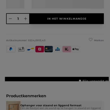
Producthoeveelheid: Voer de gewenste hoeveelheid in of gebruik de knoppen
IN HET WINKELMANDJE
Merken
Artikelnummer:
0224,0913,43
PayPal
Vooruitbetaling
Bancontact
Belfius
Kredietkaart / Bankkaart
KBC/CBC Payment Button
Klarna (Achteraf betalen / In dele
Apple Pay
🌳 Fijn verwerkt m
Productkenmerken
Ophanger voor staand en liggend formaat
Om de fotolijst aan de wand op te hangen in staand en liggend