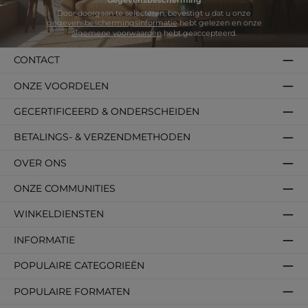
Gegevensbescherming
Door doorgaan te selecteren, bevestigt u dat u onze
gegevensbeschermingsinformatie
hebt gelezen en onze
algemene voorwaarden
hebt geaccepteerd.
CONTACT
ONZE VOORDELEN
GECERTIFICEERD & ONDERSCHEIDEN
BETALINGS- & VERZENDMETHODEN
OVER ONS
ONZE COMMUNITIES
WINKELDIENSTEN
INFORMATIE
POPULAIRE CATEGORIEËN
POPULAIRE FORMATEN