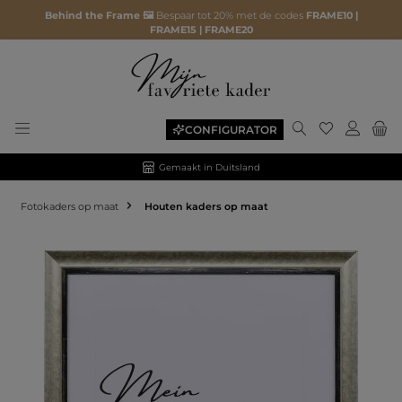
Behind the Frame 🖼️
Bespaar tot 20% met de codes
FRAME10 |
FRAME15 | FRAME20
CONFIGURATOR
Gemaakt in Duitsland
Fotokaders op maat
Houten kaders op maat
Afbeeldingengalerij overslaan