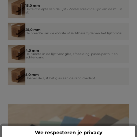
15,0 mm
Dikte of diepte van de lijst - Zoveel steekt de lijst van de muur
af.
25,0 mm
De breedte van de voorste of zichtbare zijde van het lijstprofiel.
4,0 mm
De ruimte in de lijst voor glas, afbeelding, passe-partout en
achterwand
5,0 mm
Hoe ver de lijst het glas aan de rand overlapt
We respecteren je privacy