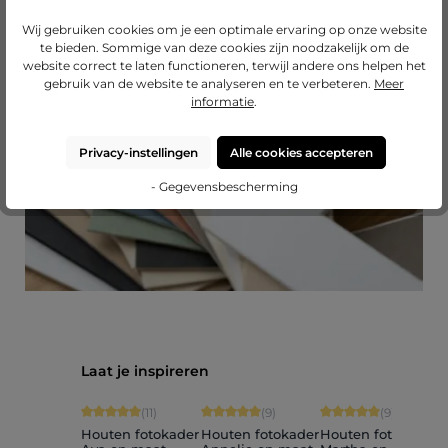
Wij gebruiken cookies om je een optimale ervaring op onze website
Passend passe-partout?
te bieden. Sommige van deze cookies zijn noodzakelijk om de
website correct te laten functioneren, terwijl andere ons helpen het
Breid uw lijst uit met een hoogwaardig passe-
gebruik van de website te analyseren en te verbeteren.
Meer
partout van Mijnlievelingslijst.
informatie
.
naar onze passe-partouts
Privacy-instellingen
Alle cookies accepteren
- Gegevensbescherming
Productgalerij overslaan
Laat je inspireren
Gemiddelde score van 5 op 5 sterren
Gemiddelde score van 5 op 5 sterren
Gemiddelde score van
G
(11)
(9)
(9)
Houten fotokader
Houten fotokader
Houten fotokader
H