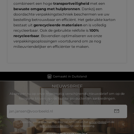
combineert een hoge
transportveiligheid
met een
bewuste omgang met hulpbronnen
. Dankzij een
doordachte verpakkingstechniek beschermen we uw
bestelling betrouwbaar en efficiënt. Het gebruikte karton
bestaat uit
gerecycleerde materialen
en is volledig
recycleerbaar. Ook de gebruikte rekfolie is
100%
recycleerbaar
. Bovendien optimaliseren we onze
verpakkingsoplossingen voortdurend om ze nog
milieuvriendelijker en efficiënter te maken.
Gemaakt in Duitsland
NIEUWSBRIEF
Abonneer nu op onze regelmatig verschijnende nieuwsbrief om op de
hoogtete blijven van de laatste producten en aanbiedingen.
E-
mailadres
*
Deze site wordt beschermd door reCAPTCHA en het
privacybeleid
en de
gebruiksvoorwaarden
zijn van toepassing.