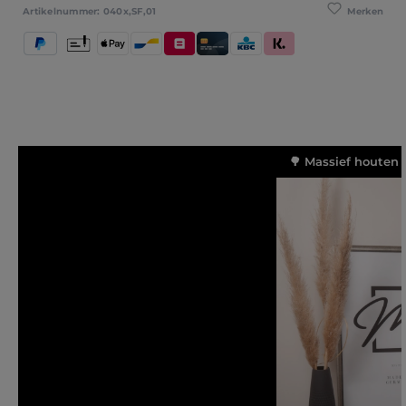
Merken
Artikelnummer:
040x,SF,01
PayPal
Vooruitbetaling
Apple Pay
Bancontact
Belfius
Kredietkaart / Bankkaart
KBC/CBC Payment Button
Klarna (Achteraf betalen / 
🌳 Massief houten 