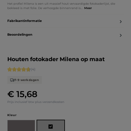
Het profiel Milena is een uit massief hout vervaardigde fotokaderlijst, die
bekleed is met folie. De verhoogde binnenrand is…
Meer
Fabrikantinformatie
Beoordelingen
Houten fotokader Milena op maat
Gemiddelde score van 4.75 op 5 sterren
(4)
7-9 werkdagen
€ 15,68
Normale prijs:
Prijs inclusief btw plus verzendkosten
Selecteer
Kleur