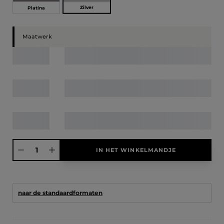
Zilver
Platina
Maatwerk
Producthoeveelheid: Voer de gewenste hoeveelheid in of gebruik de knoppen
IN HET WINKELMANDJE
naar de standaardformaten