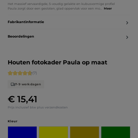
Het massief vervaardigde, 5-voudig gelakte en kubusvormige profiel
Paula zorgt door een gesloten, glad oppervlak voor een mo…
Meer
Fabrikantinformatie
Beoordelingen
Houten fotokader Paula op maat
Gemiddelde score van 4.71 op 5 sterren
(7)
7-9 werkdagen
€ 15,41
Normale prijs:
Prijs inclusief btw plus verzendkosten
Selecteer
Kleur