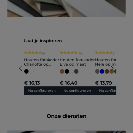
Productgalerij overslaan
Laat je inspireren
Gemiddelde score van 5 op 5 sterren
Gemiddelde score van 5 op 5 sterren
Gemiddelde score van
G
(4)
(4)
(11)
Houten fotokader
Houten fotokader
Houten fotokader
H
Charlotte op
Elva op maat
Nele op maat
M
maat
+
5
€ 16,13
€ 16,40
€ 13,79
€
Nu configureren
Nu configureren
Nu configureren
Onze diensten