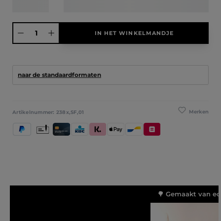
Producthoeveelheid: Voer de gewenste hoeveelheid in of gebruik de knoppen
IN HET WINKELMANDJE
naar de standaardformaten
Merken
Artikelnummer:
238x,SF,01
PayPal
Vooruitbetaling
Kredietkaart / Bankkaart
KBC/CBC Payment Button
Klarna (Achteraf betalen / In delen betalen / 
Apple Pay
Bancontact
Belfius
🌳 Gemaakt van ec