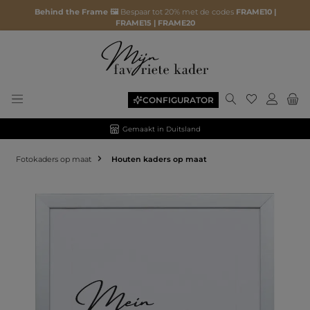
Behind the Frame 🖼️
Bespaar tot 20% met de codes
FRAME10 |
FRAME15 | FRAME20
CONFIGURATOR
Gemaakt in Duitsland
Fotokaders op maat
Houten kaders op maat
Afbeeldingengalerij overslaan