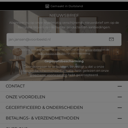
Gemaakt in Duitsland
NIEUWSBRIEF
Abonneer nu op onze regelmatig verschijnende nieuwsbrief om op de
hoogtete blijven van de laatste producten en aanbiedingen.
E-
mailadres
*
Deze site wordt beschermd door reCAPTCHA en het
privacybeleid
en de
gebruiksvoorwaarden
zijn van toepassing.
Gegevensbescherming
Door doorgaan te selecteren, bevestigt u dat u onze
gegevensbeschermingsinformatie
hebt gelezen en onze
algemene voorwaarden
hebt geaccepteerd.
CONTACT
ONZE VOORDELEN
GECERTIFICEERD & ONDERSCHEIDEN
BETALINGS- & VERZENDMETHODEN