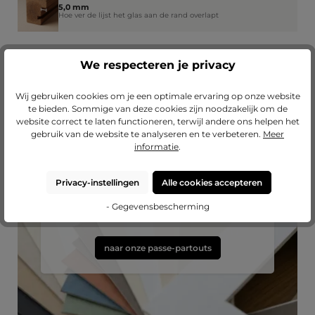
5,0 mm
Hoe ver de lijst het glas aan de rand overlapt
We respecteren je privacy
Wij gebruiken cookies om je een optimale ervaring op onze website
te bieden. Sommige van deze cookies zijn noodzakelijk om de
website correct te laten functioneren, terwijl andere ons helpen het
gebruik van de website te analyseren en te verbeteren.
Meer
informatie
.
Passend passe-partout?
Privacy-instellingen
Alle cookies accepteren
Breid uw lijst uit met een hoogwaardig passe-
- Gegevensbescherming
partout van Mijnlievelingslijst.
naar onze passe-partouts