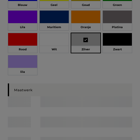
Blauw
Geel
Goud
Groen
Lila
Maritiem
Oranje
Platina
Zilver
Rood
Wit
Zwart
lila
Maatwerk