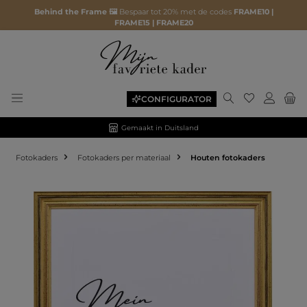
Behind the Frame 🖼️
Bespaar tot 20% met de codes
FRAME10 |
FRAME15 | FRAME20
CONFIGURATOR
Gemaakt in Duitsland
Fotokaders
Fotokaders per materiaal
Houten fotokaders
Afbeeldingengalerij overslaan