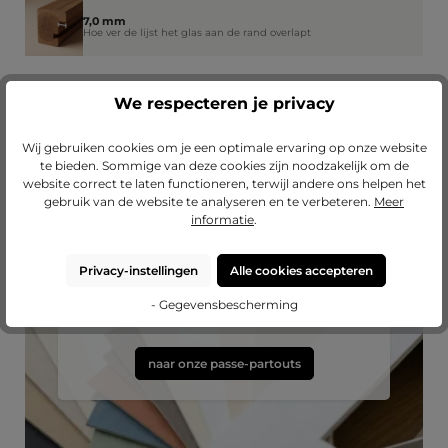
7,0 mm
Hoe ver de lijst het glas aan de rand overlapt
We respecteren je privacy
Wij gebruiken cookies om je een optimale ervaring op onze website
te bieden. Sommige van deze cookies zijn noodzakelijk om de
website correct te laten functioneren, terwijl andere ons helpen het
gebruik van de website te analyseren en te verbeteren.
Meer
informatie
.
Passend passe-partout?
Privacy-instellingen
Alle cookies accepteren
Breid uw lijst uit met een hoogwaardig passe-
- Gegevensbescherming
partout van Mijnlievelingslijst.
naar onze passe-partouts