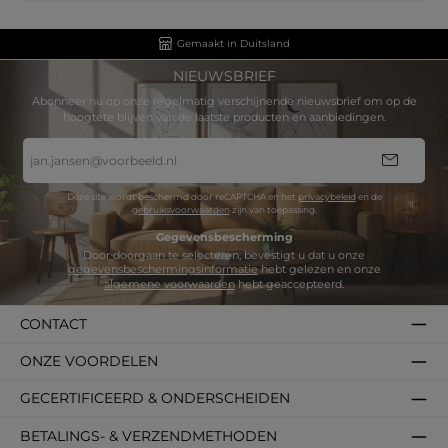
Gemaakt in Duitsland
NIEUWSBRIEF
Abonneer nu op onze regelmatig verschijnende nieuwsbrief om op de
hoogtete blijven van de laatste producten en aanbiedingen.
E-
mailadres
*
Deze site wordt beschermd door reCAPTCHA en het
privacybeleid
en de
gebruiksvoorwaarden
zijn van toepassing.
Gegevensbescherming
Door doorgaan te selecteren, bevestigt u dat u onze
gegevensbeschermingsinformatie
hebt gelezen en onze
algemene voorwaarden
hebt geaccepteerd.
CONTACT
ONZE VOORDELEN
GECERTIFICEERD & ONDERSCHEIDEN
BETALINGS- & VERZENDMETHODEN