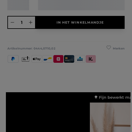
Producthoeveelheid: Voer de gewenste hoeveelheid in of gebruik de knoppen
IN HET WINKELMANDJE
Merken
Artikelnummer:
0444,0710,02
PayPal
Vooruitbetaling
Apple Pay
Bancontact
Belfius
Kredietkaart / Bankkaart
KBC/CBC Payment Button
Klarna (Achteraf betalen / 
🌳 Fijn bewerkt ma