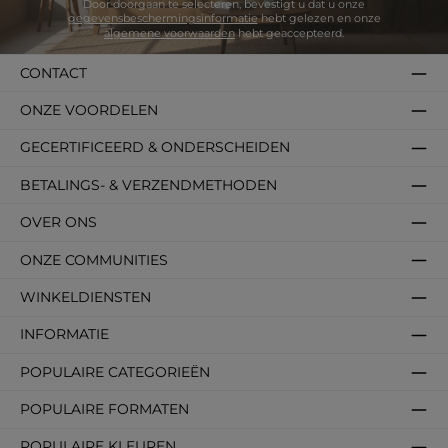
Door doorgaan te selecteren, bevestigt u dat u onze
gegevensbeschermingsinformatie
hebt gelezen en onze
algemene voorwaarden
hebt geaccepteerd.
CONTACT
ONZE VOORDELEN
GECERTIFICEERD & ONDERSCHEIDEN
BETALINGS- & VERZENDMETHODEN
OVER ONS
ONZE COMMUNITIES
WINKELDIENSTEN
INFORMATIE
POPULAIRE CATEGORIEËN
POPULAIRE FORMATEN
POPULAIRE KLEUREN