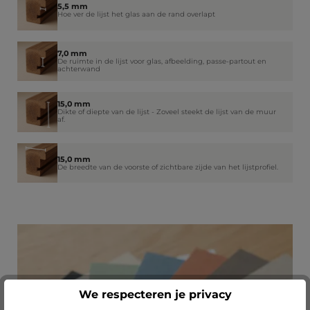
5,5 mm
Hoe ver de lijst het glas aan de rand overlapt
7,0 mm
De ruimte in de lijst voor glas, afbeelding, passe-partout en
achterwand
15,0 mm
Dikte of diepte van de lijst - Zoveel steekt de lijst van de muur
af.
15,0 mm
De breedte van de voorste of zichtbare zijde van het lijstprofiel.
We respecteren je privacy