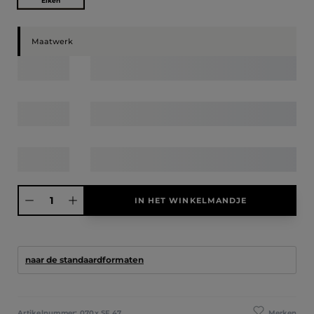
Eiken
Maatwerk
Producthoeveelheid: Voer de gewenste hoeveelheid in of gebruik de knoppen
IN HET WINKELMANDJE
naar de standaardformaten
Merken
Artikelnummer:
070x,SF,47