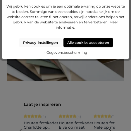
Passend passe-partout?
Wij gebruiken cookies om je een optimale ervaring op onze website
te bieden. Sommige van deze cookies zijn noodzakelijk om de
Breid uw lijst uit met een hoogwaardig passe-
website correct te laten functioneren, terwijl andere ons helpen het
partout van Mijnlievelingslijst.
gebruik van de website te analyseren en te verbeteren.
Meer
informatie
.
naar onze passe-partouts
Privacy-instellingen
Alle cookies accepteren
- Gegevensbescherming
Productgalerij overslaan
Laat je inspireren
Gemiddelde score van 5 op 5 sterren
Gemiddelde score van 5 op 5 sterren
Gemiddelde score van
G
(4)
(4)
(11)
Houten fotokader
Houten fotokader
Houten fotokader
H
Charlotte op
Elva op maat
Nele op maat
M