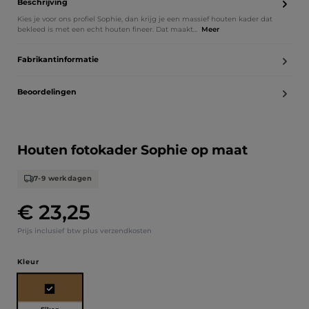
Beschrijving
Kies je voor ons profiel Sophie, dan krijg je een massief houten kader dat
bekleed is met een echt houten fineer. Dat maakt…
Meer
Fabrikantinformatie
Beoordelingen
Houten fotokader Sophie op maat
7-9 werkdagen
€ 23,25
Normale prijs:
Prijs inclusief btw plus verzendkosten
Selecteer
Kleur