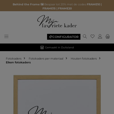
Behind the Frame 🖼️
Bespaar tot 20% met de codes
FRAME10 |
FRAME15 | FRAME20
CONFIGURATOR
Gemaakt in Duitsland
Fotokaders
Fotokaders per materiaal
Houten fotokaders
Eiken fotokaders
Afbeeldingengalerij overslaan