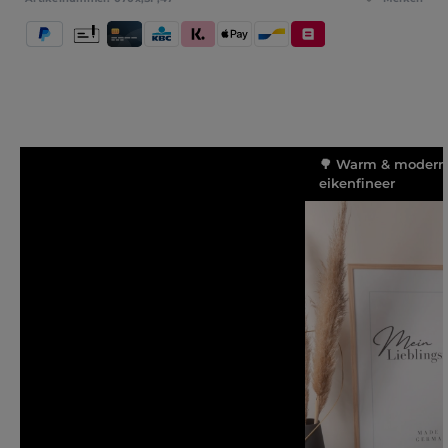
PayPal
Vooruitbetaling
Kredietkaart / Bankkaart
KBC/CBC Payment Button
Klarna (Achteraf betalen / In delen betalen / 
Apple Pay
Bancontact
Belfius
🌳 Warm & modern
eikenfineer