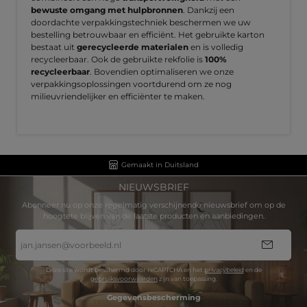
bewuste omgang met hulpbronnen
. Dankzij een
doordachte verpakkingstechniek beschermen we uw
bestelling betrouwbaar en efficiënt. Het gebruikte karton
bestaat uit
gerecycleerde materialen
en is volledig
recycleerbaar. Ook de gebruikte rekfolie is
100%
recycleerbaar
. Bovendien optimaliseren we onze
verpakkingsoplossingen voortdurend om ze nog
milieuvriendelijker en efficiënter te maken.
Gemaakt in Duitsland
NIEUWSBRIEF
Abonneer nu op onze regelmatig verschijnende nieuwsbrief om op de
hoogtete blijven van de laatste producten en aanbiedingen.
E-
mailadres
*
Deze site wordt beschermd door reCAPTCHA en het
privacybeleid
en de
gebruiksvoorwaarden
zijn van toepassing.
Gegevensbescherming