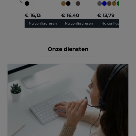
maat
+
5
€ 16,13
€ 16,40
€ 13,79
€
Nu configureren
Nu configureren
Nu configureren
Onze diensten