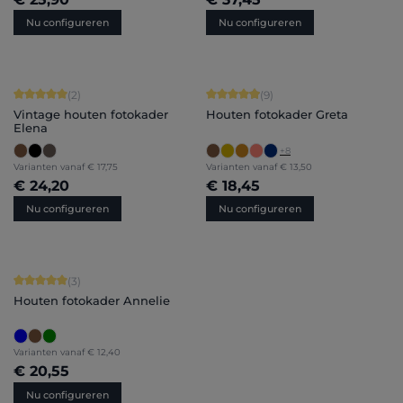
Nu configureren
Nu configureren
Gemiddelde score van 5 op 5 sterren
Gemiddelde score van 4.89 op 5 ster
(2)
(9)
Vintage houten fotokader
Houten fotokader Greta
Elena
+
8
Varianten vanaf
€ 17,75
Varianten vanaf
€ 13,50
€ 24,20
€ 18,45
Nu configureren
Nu configureren
Gemiddelde score van 5 op 5 sterren
(3)
Houten fotokader Annelie
Varianten vanaf
€ 12,40
€ 20,55
Nu configureren