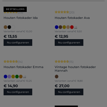
BESTSELLERS
Gemiddelde score van 4.79 op 5 sterren
Gemiddelde score van 4.9 op 5 sterr
(33)
(20)
Houten fotokader Ida
Houten fotokader Ava
+
5
Varianten vanaf
€ 10,00
Varianten vanaf
€ 9,50
€ 13,55
€ 12,95
Nu configureren
Nu configureren
Gemiddelde score van 4.86 op 5 sterren
Gemiddelde score van 4.87 op 5 ster
(14)
(15)
Houten fotokader Emma
Vintage houten fotokader
Hannah
+
9
Varianten vanaf
€ 10,25
Varianten vanaf
€ 18,80
€ 14,90
€ 27,00
Nu configureren
Nu configureren