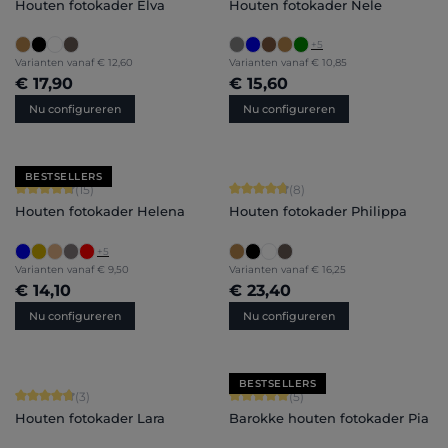
Houten fotokader Elva
Houten fotokader Nele
+
5
Varianten vanaf
€ 12,60
Varianten vanaf
€ 10,85
€ 17,90
€ 15,60
Nu configureren
Nu configureren
BESTSELLERS
Gemiddelde score van 4.8 op 5 sterren
Gemiddelde score van 4.75 op 5 ster
(15)
(8)
Houten fotokader Helena
Houten fotokader Philippa
+
5
Varianten vanaf
€ 9,50
Varianten vanaf
€ 16,25
€ 14,10
€ 23,40
Nu configureren
Nu configureren
BESTSELLERS
Gemiddelde score van 4.67 op 5 sterren
Gemiddelde score van 5 op 5 sterren
(3)
(5)
Houten fotokader Lara
Barokke houten fotokader Pia