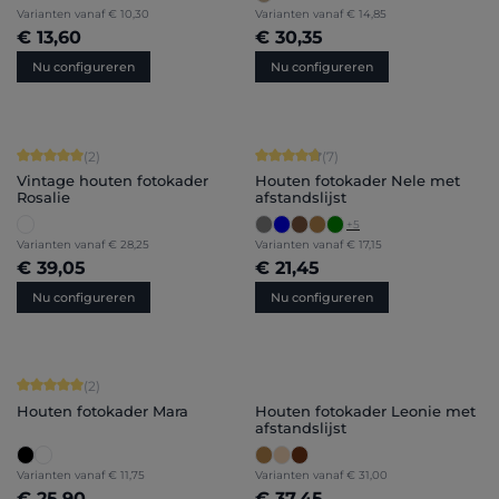
Varianten vanaf
€ 10,30
Varianten vanaf
€ 14,85
€ 13,60
€ 30,35
Nu configureren
Nu configureren
Gemiddelde score van 5 op 5 sterren
Gemiddelde score van 4.71 op 5 ster
(2)
(7)
Vintage houten fotokader
Houten fotokader Nele met
Rosalie
afstandslijst
+
5
Varianten vanaf
€ 28,25
Varianten vanaf
€ 17,15
€ 39,05
€ 21,45
Nu configureren
Nu configureren
Gemiddelde score van 5 op 5 sterren
(2)
Houten fotokader Mara
Houten fotokader Leonie met
afstandslijst
Varianten vanaf
€ 11,75
Varianten vanaf
€ 31,00
€ 25,90
€ 37,45