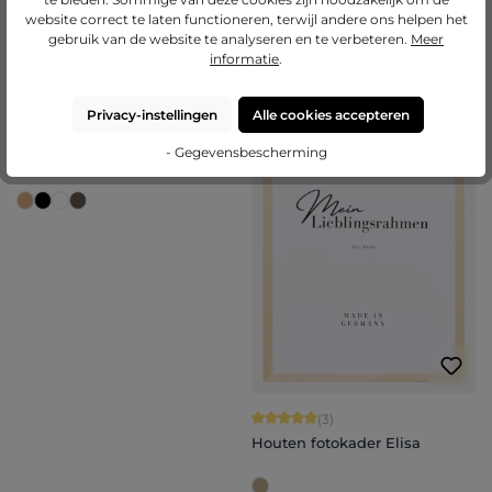
€ 16,65
€ 16,05
website correct te laten functioneren, terwijl andere ons helpen het
gebruik van de website te analyseren en te verbeteren.
Meer
Nu configureren
Nu configureren
informatie
.
Privacy-instellingen
Alle cookies accepteren
BESTSELLERS
Gemiddelde score van 5 op 5 sterren
(10)
- Gegevensbescherming
Houten fotokader Thea
Gemiddelde score van 5 op 5 sterren
(3)
Houten fotokader Elisa