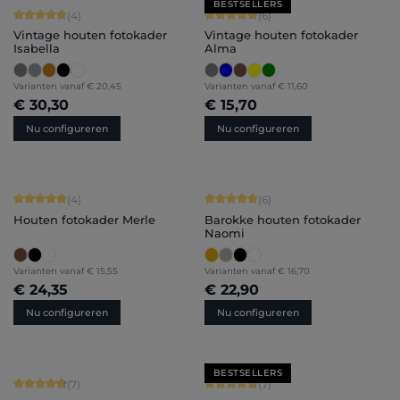
BESTSELLERS
Gemiddelde score van 5 op 5 sterren
Gemiddelde score van 5 op 5 sterren
(4)
(6)
Vintage houten fotokader
Vintage houten fotokader
Isabella
Alma
Varianten vanaf
€ 20,45
Varianten vanaf
€ 11,60
€ 30,30
€ 15,70
Nu configureren
Nu configureren
Gemiddelde score van 5 op 5 sterren
Gemiddelde score van 5 op 5 sterren
(4)
(6)
Houten fotokader Merle
Barokke houten fotokader
Naomi
Varianten vanaf
€ 15,55
Varianten vanaf
€ 16,70
€ 24,35
€ 22,90
Nu configureren
Nu configureren
BESTSELLERS
Gemiddelde score van 4.86 op 5 sterren
Gemiddelde score van 4.71 op 5 ster
(7)
(7)