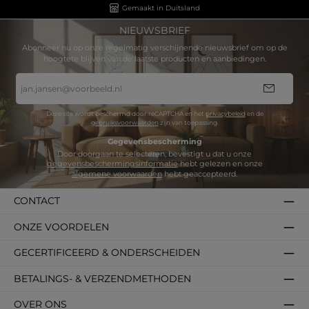
Gemaakt in Duitsland
NIEUWSBRIEF
Abonneer nu op onze regelmatig verschijnende nieuwsbrief om op de
hoogtete blijven van de laatste producten en aanbiedingen.
E-
mailadres
*
Deze site wordt beschermd door reCAPTCHA en het
privacybeleid
en de
gebruiksvoorwaarden
zijn van toepassing.
Gegevensbescherming
Door doorgaan te selecteren, bevestigt u dat u onze
gegevensbeschermingsinformatie
hebt gelezen en onze
algemene voorwaarden
hebt geaccepteerd.
CONTACT
ONZE VOORDELEN
GECERTIFICEERD & ONDERSCHEIDEN
BETALINGS- & VERZENDMETHODEN
OVER ONS