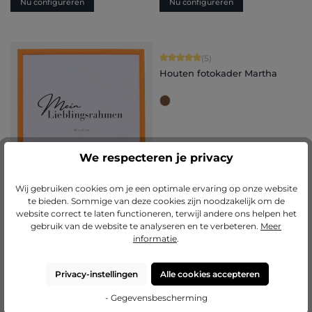
Nu configureren
Nu configureren
Gemiddelde score van 5 op 5 sterren
(5)
Houten fotokader Martha
We respecteren je privacy
Wij gebruiken cookies om je een optimale ervaring op onze website
te bieden. Sommige van deze cookies zijn noodzakelijk om de
website correct te laten functioneren, terwijl andere ons helpen het
gebruik van de website te analyseren en te verbeteren.
Meer
informatie
.
Gemiddelde score van 5 op 5 sterren
(2)
Neon houten fotokader
Bonnie
Privacy-instellingen
Alle cookies accepteren
+
1
Varianten vanaf
€ 16,00
Varianten vanaf
€ 9,60
- Gegevensbescherming
€ 31,50
€ 20,50