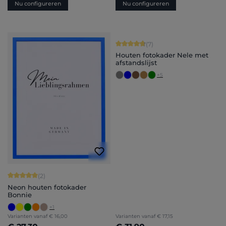
Nu configureren
Nu configureren
Gemiddelde score van 4.71 op 5 ster
(7)
Houten fotokader Nele met
afstandslijst
+
5
Gemiddelde score van 5 op 5 sterren
(2)
Neon houten fotokader
Bonnie
+
1
Varianten vanaf
€ 16,00
Varianten vanaf
€ 17,15