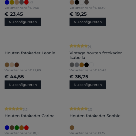
+
5
Varianten vanaf
€ 9,50
Varianten vanaf
€ 10,30
€ 23,45
€ 19,25
Nu configureren
Nu configureren
Gemiddelde score van 5 op 5 sterren
(4)
Houten fotokader Leonie
Vintage houten fotokader
Isabella
Varianten vanaf
€ 22,60
Varianten vanaf
€ 20,45
€ 44,55
€ 38,75
Nu configureren
Nu configureren
Gemiddelde score van 5 op 5 sterren
Gemiddelde score van 5 op 5 sterren
(13)
(2)
Houten fotokader Carina
Houten fotokader Sophie
Varianten vanaf
€ 10,35
Varianten vanaf
€ 19,35