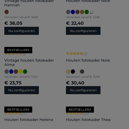
Vintage houten fotokader
Houten fotokader Nele
Hannah
+
5
Varianten vanaf
€ 18,80
Varianten vanaf
€ 10,85
€ 38,05
€ 22,40
Nu configureren
Nu configureren
BESTSELLERS
Gemiddelde score van 5 op 5 sterren
Gemiddelde score van 5 op 5 sterren
(6)
(2)
Vintage houten fotokader
Houten fotokader Nora
Alma
Varianten vanaf
€ 11,60
Varianten vanaf
€ 13,90
€ 23,75
€ 30,40
Nu configureren
Nu configureren
BESTSELLERS
BESTSELLERS
Gemiddelde score van 4.8 op 5 sterren
Gemiddelde score van 5 op 5 sterren
(15)
(10)
Houten fotokader Helena
Houten fotokader Thea