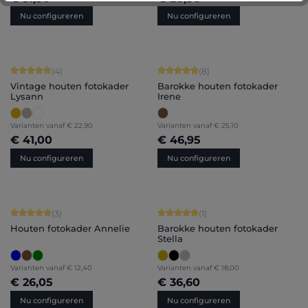
Nu configureren
Nu configureren
Gemiddelde score van 5 op 5 sterren
Gemiddelde score van 5 op 5 sterren
(4)
(8)
Vintage houten fotokader
Barokke houten fotokader
Lysann
Irene
Varianten vanaf
€ 22,90
Varianten vanaf
€ 25,10
€ 41,00
€ 46,95
Nu configureren
Nu configureren
Gemiddelde score van 5 op 5 sterren
Gemiddelde score van 5 op 5 sterren
(3)
(1)
Houten fotokader Annelie
Barokke houten fotokader
Stella
Varianten vanaf
€ 12,40
Varianten vanaf
€ 18,00
€ 26,05
€ 36,60
Nu configureren
Nu configureren