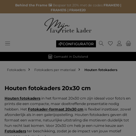
Behind the Frame 🖼️
Bespaar tot 20% met de codes
FRAME10 |
FRAME15 | FRAME20
Je hebt 0 ite
CONFIGURATOR
Gemaakt in Duitsland
Fotokaders
Fotokaders per materiaal
Houten fotokaders
Houten fotokaders 20x30 cm
Houten fotokaders
in het formaat 20x30 cm zijn ideaal voor foto's en
prints die een compacte, maar doeltreffende presentatie nodig
hebben. Het
Fotokader-formaat 20x30 cm
is flexibel inzetbaar, zowel
afzonderlijk als in een galerijopstelling. Houten fotokaders geven dit
formaat een warme, natuurlijke uitstraling die motieven duidelijk tot
hun recht laat komen. Voor 20x30 cm heb je een ruime keuze aan
Fotokaders
ter beschikking, zodat je de impact van jouw motief