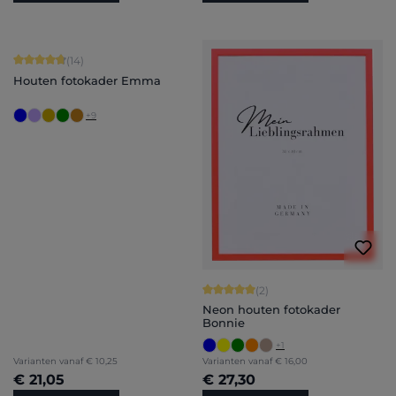
Gemiddelde score van 4.86 op 5 sterren
(14)
Houten fotokader Emma
+
9
Gemiddelde score van 5 op 5 sterren
(2)
Neon houten fotokader
Bonnie
+
1
Varianten vanaf
€ 10,25
Varianten vanaf
€ 16,00
€ 21,05
€ 27,30