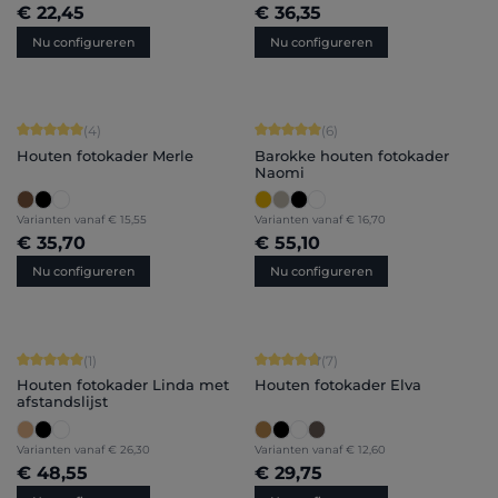
€ 22,45
€ 36,35
Nu configureren
Nu configureren
Gemiddelde score van 5 op 5 sterren
Gemiddelde score van 5 op 5 sterren
(4)
(6)
Houten fotokader Merle
Barokke houten fotokader
Naomi
Varianten vanaf
€ 15,55
Varianten vanaf
€ 16,70
€ 35,70
€ 55,10
Nu configureren
Nu configureren
Gemiddelde score van 5 op 5 sterren
Gemiddelde score van 4.86 op 5 ster
(1)
(7)
Houten fotokader Linda met
Houten fotokader Elva
afstandslijst
Varianten vanaf
€ 26,30
Varianten vanaf
€ 12,60
€ 48,55
€ 29,75