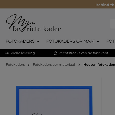
Behind th
FOTOKADERS
FOTOKADERS OP MAAT
FOT
Snelle levering
Rechtstreeks van de fabrikant
Fotokaders
Fotokaders per materiaal
Houten fotokader
Afbeeldingengalerij overslaan