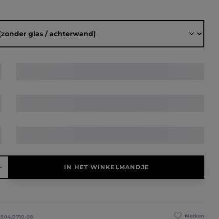
elheid: Voer de gewenste hoeveelheid in of gebruik de knoppen 
IN HET WINKELMANDJE
Merken
2504,0710,08