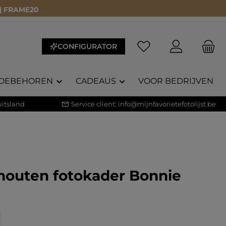
 | FRAME20
CONFIGURATOR
OEBEHOREN
CADEAUS
VOOR BEDRIJVEN
itsland
Service client:
info@mijnfavorietefotolijst.be
houten fotokader Bonnie
core van 5 op 5 sterren
)