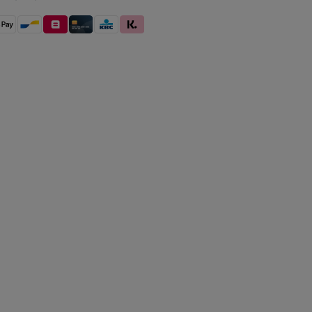
betaling
pple Pay
Bancontact
Belfius
Kredietkaart / Bankkaart
KBC/CBC Payment Button
Klarna (Achteraf betalen / In delen be