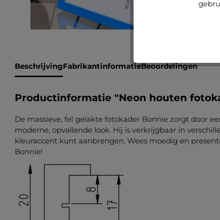
gebru
Beschrijving
Fabrikantinformatie
Beoordelingen
Productinformatie "Neon houten fotok
De massieve, fel gelakte fotokader Bonnie zorgt door ee
moderne, opvallende look. Hij is verkrijgbaar in verschi
kleuraccent kunt aanbrengen. Wees moedig en presentee
Bonnie!