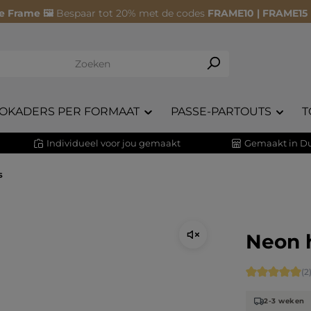
e Frame 🖼️
Bespaar tot 20% met de codes
FRAME10 | FRAME15
OKADERS PER FORMAAT
PASSE-PARTOUTS
T
Individueel voor jou gemaakt
Gemaakt in Du
s
Neon 
Gemiddelde s
(2
2-3 weken