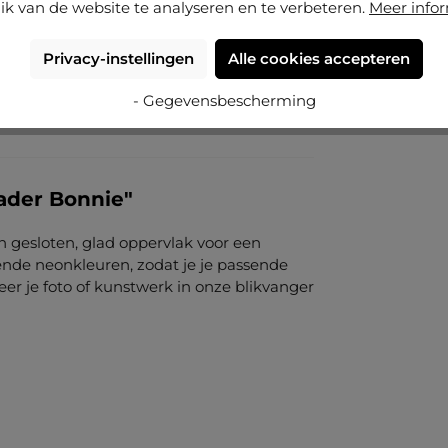
ik van de website te analyseren en te verbeteren.
Meer info
Privacy-instellingen
Alle cookies accepteren
- Gegevensbescherming
ader Bonnie"
n gesloten, glad oppervlak voor een
llende neonkleuren, zodat je je passende
r je foto of kunstwerk in onze blikvanger