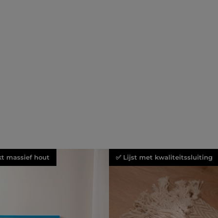
kt massief hout
✅ Lijst met kwaliteitssluiting