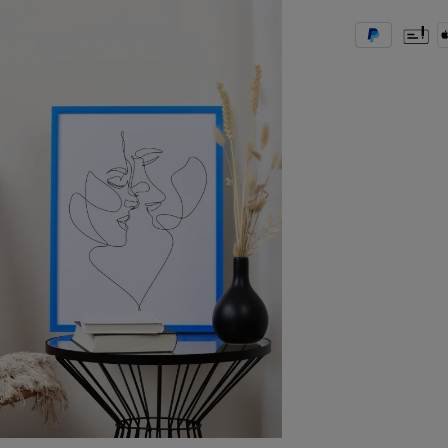
PayPal
Vooruit
A