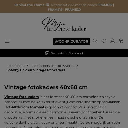
Behind the Frame 🖼️
Bespaar tot 20% met de codes
FRAME10 |
FRAME15 | FRAME20
Je hebt 0 ite
CONFIGURATOR
Gemaakt in Duitsland
Fotokaders
Fotokaders per stijl & vorm
Shabby Chic en Vintage fotokaders
Vintage fotokaders 40x60 cm
Vintage fotokaders
in het formaat 40x60 cm combineren royale
proporties met de karakteristieke stijl van verouderde oppervlakken.
Het
40x60 cm formaat
is geschikt voor foto's, illustraties of
decoratieve prints die een harmonieus evenwicht zoeken tussen de
grootte van het motief en een nostalgische uitstraling. De
verscheidenheid aan kleurvarianten maakt het jou mogelijk om een
passende afstemming te vinden voor verschillende woonruimtes.