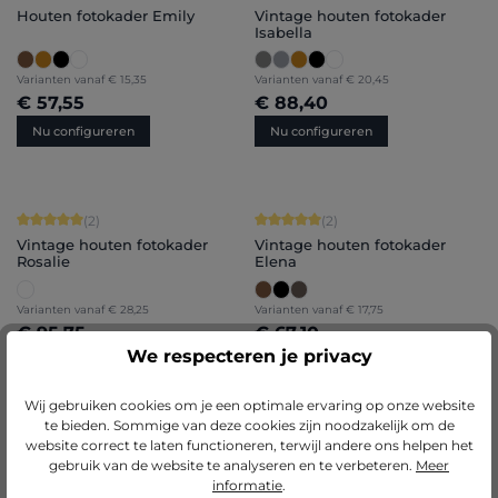
Houten fotokader Emily
Vintage houten fotokader
Isabella
Varianten vanaf
€ 15,35
Varianten vanaf
€ 20,45
€ 57,55
€ 88,40
Nu configureren
Nu configureren
Gemiddelde score van 5 op 5 sterren
Gemiddelde score van 5 op 5 sterren
(2)
(2)
Vintage houten fotokader
Vintage houten fotokader
Rosalie
Elena
Varianten vanaf
€ 28,25
Varianten vanaf
€ 17,75
€ 95,75
€ 67,10
We respecteren je privacy
Nu configureren
Nu configureren
Wij gebruiken cookies om je een optimale ervaring op onze website
te bieden. Sommige van deze cookies zijn noodzakelijk om de
website correct te laten functioneren, terwijl andere ons helpen het
Gemiddelde score van 5 op 5 sterren
Gemiddelde score van 5 op 5 sterren
(3)
(3)
gebruik van de website te analyseren en te verbeteren.
Meer
Vintage houten fotokader
Vintage houten fotokader
informatie
.
Luise
Finja