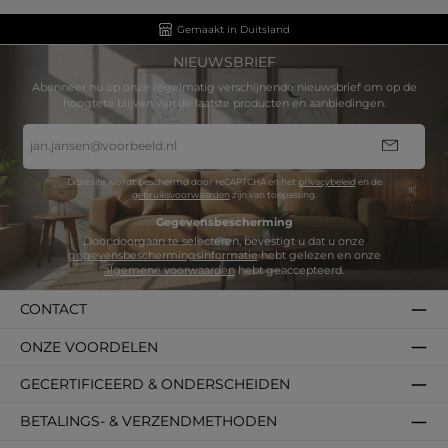
Gemaakt in Duitsland
NIEUWSBRIEF
Abonneer nu op onze regelmatig verschijnende nieuwsbrief om op de
hoogtete blijven van de laatste producten en aanbiedingen.
E-
mailadres
*
Deze site wordt beschermd door reCAPTCHA en het
privacybeleid
en de
gebruiksvoorwaarden
zijn van toepassing.
Gegevensbescherming
Door doorgaan te selecteren, bevestigt u dat u onze
gegevensbeschermingsinformatie
hebt gelezen en onze
algemene voorwaarden
hebt geaccepteerd.
CONTACT
ONZE VOORDELEN
GECERTIFICEERD & ONDERSCHEIDEN
BETALINGS- & VERZENDMETHODEN