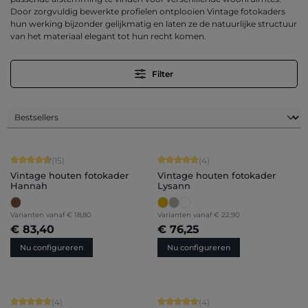
Door zorgvuldig bewerkte profielen ontplooien Vintage fotokaders
hun werking bijzonder gelijkmatig en laten ze de natuurlijke structuur
van het materiaal elegant tot hun recht komen.
Filter
Gemiddelde score van 4.87 op 5 sterren
Gemiddelde score van 5 op 5 sterren
(15)
(4)
Vintage houten fotokader
Vintage houten fotokader
Hannah
Lysann
Varianten vanaf
€ 18,80
Varianten vanaf
€ 22,90
€ 83,40
€ 76,25
Nu configureren
Nu configureren
Gemiddelde score van 5 op 5 sterren
Gemiddelde score van 5 op 5 sterren
(4)
(4)