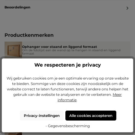
Beoordelingen
Productkenmerken
Ophanger voor staand en liggend formaat
Om de fotolijst aan de wand op te hangen in staand en liggend
formaat
We respecteren je privacy
8,0 mm
De ruimte in de lijst voor glas, afbeelding, passe-partout en
achterwand
Wij gebruiken cookies om je een optimale ervaring op onze website
te bieden. Sommige van deze cookies zijn noodzakelijk om de
website correct te laten functioneren, terwijl andere ons helpen het
26,0 mm
gebruik van de website te analyseren en te verbeteren.
Meer
Dikte of diepte van de lijst - Zoveel steekt de lijst van de muur af.
informatie
.
5,5 mm
Privacy-instellingen
Alle cookies accepteren
Hoe ver de lijst het glas aan de rand overlapt
- Gegevensbescherming