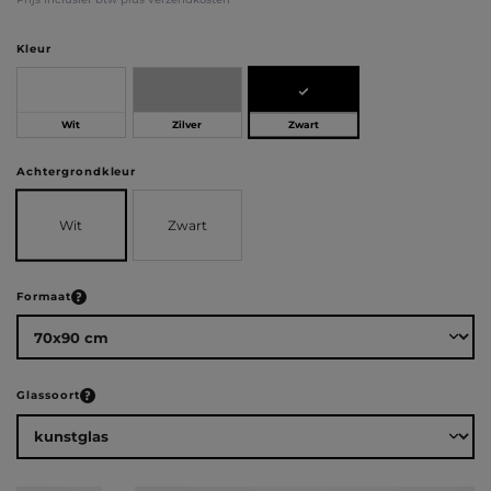
Selecteer
Kleur
Zwart
Wit
Zilver
Selecteer
Achtergrondkleur
Wit
Zwart
Selecteer
Formaat
Selecteer
Glassoort