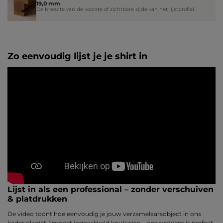
19,0 mm
De breedte van de voorste of zichtbare zijde van het lijstprofiel.
Zo eenvoudig lijst je je shirt in
Lijst in als een professional – zonder verschuiven
& platdrukken
De video toont hoe eenvoudig je jouw verzamelaarsobject in ons
kader plaatst. Vergeet ingewikkeld knutselen – ons systeem is perfect