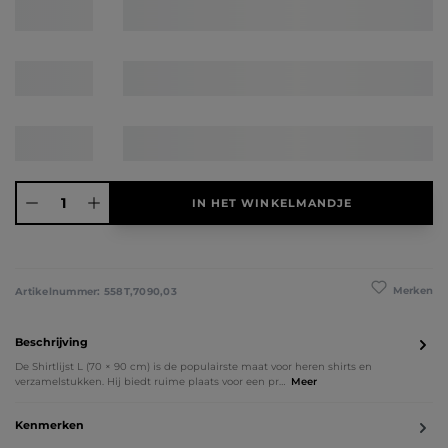
Producthoeveelheid: Voer de gewenste hoeveelheid in of gebruik de knoppen 
IN HET WINKELMANDJE
Merken
Artikelnummer:
558T,7090,03
Beschrijving
De Shirtlijst L (70 × 90 cm) is de populairste maat voor heren shirts en
verzamelstukken. Hij biedt ruime plaats voor een pr…
Meer
Kenmerken