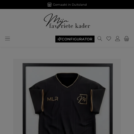
Gemaakt in Duitsland
CONFIGURATOR
Afbeeldingengalerij overslaan