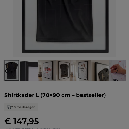
Shirtkader L (70×90 cm – bestseller)
7-9 werkdagen
€ 147,95
Normale prijs:
Prijs inclusief btw plus verzendkosten