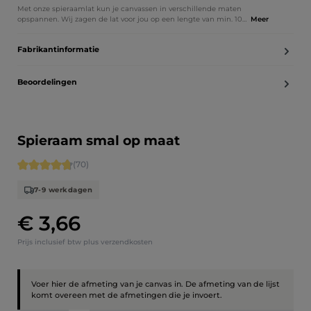
Met onze spieraamlat kun je canvassen in verschillende maten
opspannen. Wij zagen de lat voor jou op een lengte van min. 10…
Meer
Fabrikantinformatie
Beoordelingen
Spieraam smal op maat
Gemiddelde score van 4.84 op 5 sterren
(70)
7-9 werkdagen
€ 3,66
Normale prijs:
Prijs inclusief btw plus verzendkosten
Voer hier de afmeting van je canvas in. De afmeting van de lijst
komt overeen met de afmetingen die je invoert.