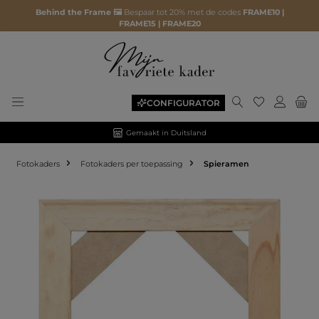
Behind the Frame 🖼️
Bespaar tot 20% met de codes
FRAME10 |
FRAME15 | FRAME20
CONFIGURATOR
Gemaakt in Duitsland
Fotokaders
Fotokaders per toepassing
Spieramen
Afbeeldingengalerij overslaan