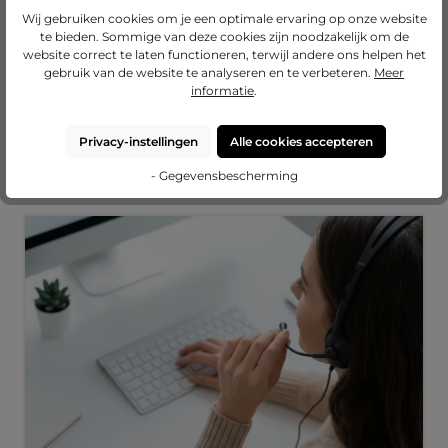
Bakkader smal
Wij gebruiken cookies om je een optimale ervaring op onze website
Juna - op maat
te bieden. Sommige van deze cookies zijn noodzakelijk om de
website correct te laten functioneren, terwijl andere ons helpen het
€ 16,16
€ 13,29
€ 13,79
gebruik van de website te analyseren en te verbeteren.
Meer
Nu configureren
Nu configureren
Nu configureren
informatie
.
Privacy-instellingen
Alle cookies accepteren
Onze Diensten
- Gegevensbescherming