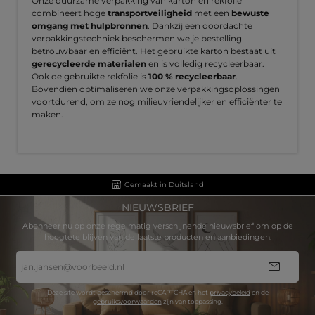
Onze duurzame verpakking van karton en rekfolie
combineert hoge
transportveiligheid
met een
bewuste
omgang met hulpbronnen
. Dankzij een doordachte
verpakkingstechniek beschermen we je bestelling
betrouwbaar en efficiënt. Het gebruikte karton bestaat uit
gerecycleerde materialen
en is volledig recycleerbaar.
Ook de gebruikte rekfolie is
100 % recycleerbaar
.
Bovendien optimaliseren we onze verpakkingsoplossingen
voortdurend, om ze nog milieuvriendelijker en efficiënter te
maken.
Gemaakt in Duitsland
NIEUWSBRIEF
Abonneer nu op onze regelmatig verschijnende nieuwsbrief om op de
hoogtete blijven van de laatste producten en aanbiedingen.
E-
mailadres
*
Deze site wordt beschermd door reCAPTCHA en het
privacybeleid
en de
gebruiksvoorwaarden
zijn van toepassing.