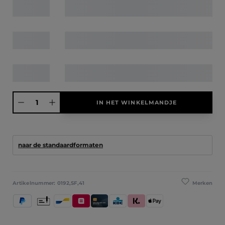
Producthoeveelheid: Voer de gewenste hoeveelheid in of gebruik de knoppen
IN HET WINKELMANDJE
naar de standaardformaten
Merken
Artikelnummer:
0192,SF,41
PayPal
Vooruitbetaling
Bancontact
Belfius
Kredietkaart / Bankkaart
KBC/CBC Payment Button
Klarna (Achteraf betalen / In dele
Apple Pay