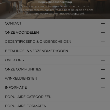
Gegevensbescherming
Door doorgaan te selecteren, bevestigt u dat u onze
gegevensbeschermingsinformatie
hebt gelezen en onze
algemene voorwaarden
hebt geaccepteerd.
CONTACT
ONZE VOORDELEN
GECERTIFICEERD & ONDERSCHEIDEN
BETALINGS- & VERZENDMETHODEN
OVER ONS
ONZE COMMUNITIES
WINKELDIENSTEN
INFORMATIE
POPULAIRE CATEGORIEËN
POPULAIRE FORMATEN