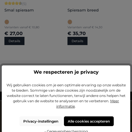
Gemiddelde score van 4.6 op 5 sterren
(5)
Smal spieraam
Spieraam breed
Varianten vanaf
€ 10,80
Varianten vanaf
€ 14,30
€ 27,00
€ 35,70
Details
Details
We respecteren je privacy
Wij gebruiken cookies om je een optimale ervaring op onze website
te bieden. Sommige van deze cookies zijn noodzakelijk om de
website correct te laten functioneren, terwijl andere ons helpen het
Gemaakt in Duitsland
gebruik van de website te analyseren en te verbeteren.
Meer
NIEUWSBRIEF
informatie
.
Abonneer nu op onze regelmatig verschijnende nieuwsbrief om op de
hoogtete blijven van de laatste producten en aanbiedingen.
Privacy-instellingen
Alle cookies accepteren
E-
mailadres
- Gegevensbescherming