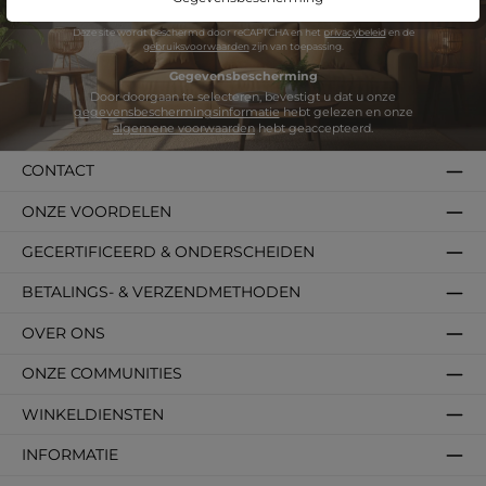
*
Deze site wordt beschermd door reCAPTCHA en het
privacybeleid
en de
gebruiksvoorwaarden
zijn van toepassing.
Gegevensbescherming
Door doorgaan te selecteren, bevestigt u dat u onze
gegevensbeschermingsinformatie
hebt gelezen en onze
algemene voorwaarden
hebt geaccepteerd.
CONTACT
ONZE VOORDELEN
GECERTIFICEERD & ONDERSCHEIDEN
BETALINGS- & VERZENDMETHODEN
OVER ONS
ONZE COMMUNITIES
WINKELDIENSTEN
INFORMATIE