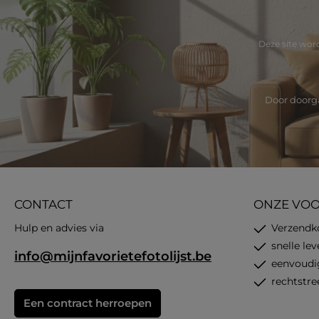
Deze site wo
Door doorga
CONTACT
ONZE VO
Hulp en advies via
Verzendk
snelle le
info@mijnfavorietefotolijst.be
eenvoudi
rechtstre
Een contract herroepen