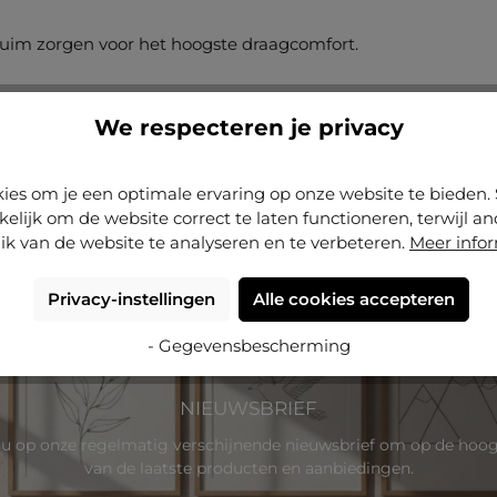
uim zorgen voor het hoogste draagcomfort.
w beeldmateriaal veilig en zonder verschuiven kunt hanteren
We respecteren je privacy
leverd.
ies om je een optimale ervaring op onze website te biede
kelijk om de website correct te laten functioneren, terwijl a
olledig concentreren op het decoreren van jouw muren.
ik van de website te analyseren en te verbeteren.
Meer info
Privacy-instellingen
Alle cookies accepteren
Individueel voor jou gemaakt
Gemaakt in Du
- Gegevensbescherming
NIEUWSBRIEF
u op onze regelmatig verschijnende nieuwsbrief om op de hoogt
van de laatste producten en aanbiedingen.