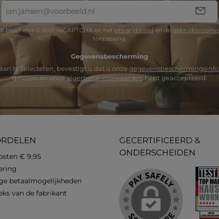
E-
mailadres
*
rdt beschermd door reCAPTCHA en het
privacybeleid
en de
gebruiksvoorw
toepassing.
Gegevensbescherming
an te selecteren, bevestigt u dat u onze
gegevensbeschermingsinfo
gelezen en onze
algemene voorwaarden
hebt geaccepteerd.
ORDELEN
GECERTIFICEERD &
ONDERSCHEIDEN
osten € 9,95
vering
ge betaalmogelijkheden
eks van de fabrikant