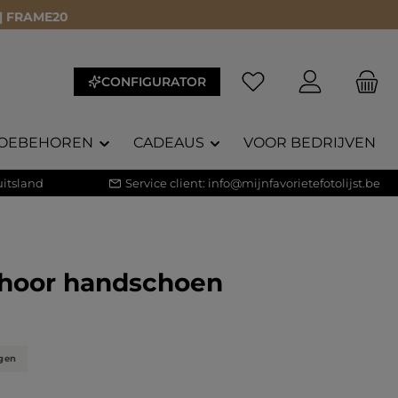
 | FRAME20
CONFIGURATOR
OEBEHOREN
CADEAUS
VOOR BEDRIJVEN
itsland
Service client:
info@mijnfavorietefotolijst.be
hoor handschoen
core van 5 op 5 sterren
gen