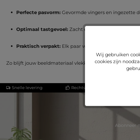
Perfecte pasvorm:
Gevormde vingers en ingezette d
Optimaal tastgevoel:
Zacht en precies, zodat je jou
Praktisch verpakt:
Elk paar wordt netjes per twee ge
Wij gebruiken cook
cookies zijn noodza
Zo blijft jouw beeldmateriaal vlekkeloos – en kun je je v
gebru
Snelle levering
Rechtstreeks van de fabrikant
Abonneer n