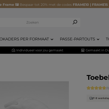
e Frame 🖼️
Bespaar tot 20% met de codes
FRAME10 | FRAME15
OKADERS PER FORMAAT
PASSE-PARTOUTS
T
Individueel voor jou gemaakt
Gemaakt in Du
Toebe
Gemiddelde s
(1)
7-9 werkda