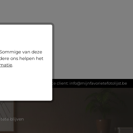
.
n. Sommige van deze
ndere ons helpen het
rmatie
.
itsland
Service client:
info@mijnfavorietefotolijst.be
ete blijven