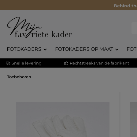
Behind th
FOTOKADERS
FOTOKADERS OP MAAT
FOT
Snelle levering
Rechtstreeks van de fabrikant
Toebehoren
Afbeeldingengalerij overslaan