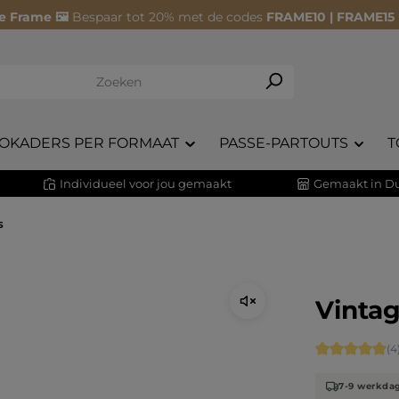
e Frame 🖼️
Bespaar tot 20% met de codes
FRAME10 | FRAME15
OKADERS PER FORMAAT
PASSE-PARTOUTS
T
Individueel voor jou gemaakt
Gemaakt in Du
s
Vintag
Gemiddelde s
(4
7-9 werkda