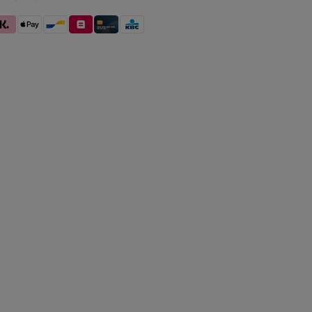
betaling
larna (Achteraf betalen / In delen betalen / Direct betalen)
Apple Pay
Bancontact
Belfius
Kredietkaart / Bankkaart
KBC/CBC Payment Button