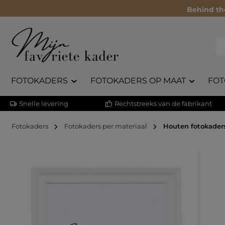
Behind th
FOTOKADERS
FOTOKADERS OP MAAT
FOT
Snelle levering
Rechtstreeks van de fabrikant
Fotokaders
Fotokaders per materiaal
Houten fotokader
Afbeeldingengalerij overslaan