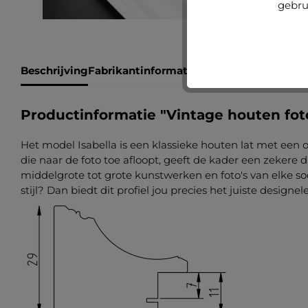
gebru
Beschrijving
Fabrikantinformatie
Beoordelingen
Productinformatie "Vintage houten fot
Het model Isabella is een klassieke houten lat met een 
die naar de foto toe afloopt, geeft de kader een zekere di
middelgrote tot grote kunstwerken en foto's van elke soor
stijl? Dan biedt dit profiel jou precies het juiste desig