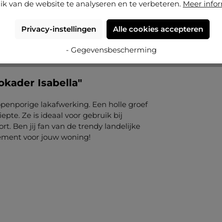
ik van de website te analyseren en te verbeteren.
Meer info
Privacy-instellingen
Alle cookies accepteren
- Gegevensbescherming
okader Isabella"
openporige lakafwerking. Een holle groef
epte. Ze is ideaal voor gebruik bij
t. Ben jij fan van de trendy landelijke
nelement voor jouw woning!