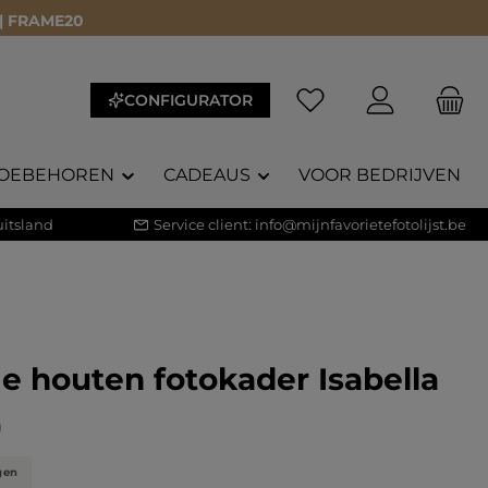
 | FRAME20
CONFIGURATOR
OEBEHOREN
CADEAUS
VOOR BEDRIJVEN
itsland
Service client:
info@mijnfavorietefotolijst.be
e houten fotokader Isabella
core van 5 op 5 sterren
)
gen