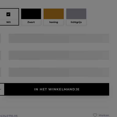
Wit
Zwart
honing
lichtgrijs
elheid: Voer de gewenste hoeveelheid in of gebruik de knoppen 
IN HET WINKELMANDJE
Merken
2424,0710,05