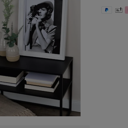
PayPal
Vooruit
K