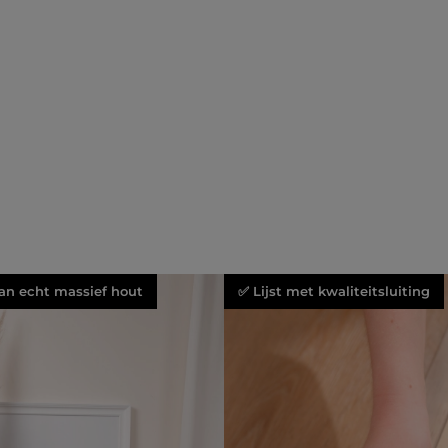
an echt massief hout
✅ Lijst met kwaliteitsluiting