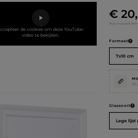
€ 20
Normale prij
Prijs inclusief bt
ccepteer de cookies om deze YouTube-
video te bekijken.
Selecteer
Formaat
MI
Zit
Selecteer
Glassoort