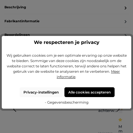
Beschrijving
Fabrikantinformatie
Beoordelingen
We respecteren je privacy
Wij gebruiken cookies om je een optimale ervaring op onze website
te bieden. Sommige van deze cookies zijn noodzakelijk om de
Productgalerij overslaan
Laat je inspireren
website correct te laten functioneren, terwijl andere ons helpen het
gebruik van de website te analyseren en te verbeteren.
Meer
informatie
.
(
(
Privacy-instellingen
Alle cookies accepteren
Gemiddelde score van 5 op 5 s
1
Gemiddelde score van 5 op 5 sterren
(
2
)
Gemiddelde score v
Hoekverb
Hoekverb
Standaar
2
)
Messingp
- Gegevensbescherming
inder voor
inder voor
d voor
)
laatje ter
MDF-
aluminiu
kunststof
kunststof
bevestigi
achterwa
m kader
fotokader
fotokader
ng van
nd met
Luca
Sara
Sara
een
ophangsy
Gemidde
spieraam
steem
MDF-a
in een
met op
fotokader