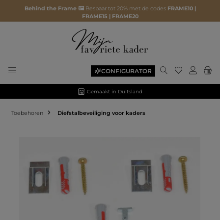
Behind the Frame 🖼️
Bespaar tot 20% met de codes
FRAME10 |
FRAME15 | FRAME20
CONFIGURATOR
Gemaakt in Duitsland
Toebehoren
Diefstalbeveiliging voor kaders
Afbeeldingengalerij overslaan