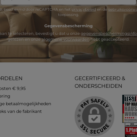
mailadres
*
rdt beschermd door reCAPTCHA en het
privacybeleid
en de
gebruiksvoorw
toepassing.
Gegevensbescherming
an te selecteren, bevestigt u dat u onze
gegevensbeschermingsinfo
gelezen en onze
algemene voorwaarden
hebt geaccepteerd.
ORDELEN
GECERTIFICEERD &
ONDERSCHEIDEN
osten € 9,95
vering
ge betaalmogelijkheden
eks van de fabrikant