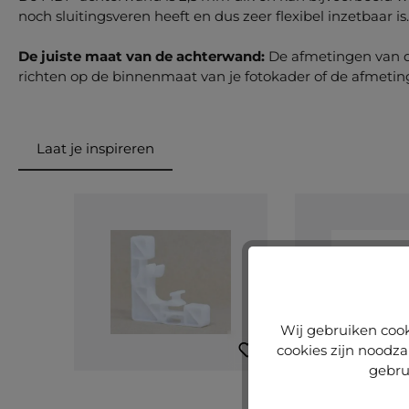
noch sluitingsveren heeft en dus zeer flexibel inzetbaar is.
De juiste maat van de achterwand:
De afmetingen van d
richten op de binnenmaat van je fotokader of de afmeting
Laat je inspireren
Productgalerij overslaan
Wij gebruiken cook
cookies zijn noodza
gebru
Gemiddelde score
(2)