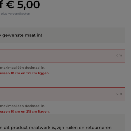
f
€ 5,00
s:
tw plus verzendkosten
w gewenste maat in!
cm
t maximaal één decimaal in.
ssen 10 cm en 125 cm liggen.
cm
t maximaal één decimaal in.
ssen 10 cm en 215 cm liggen.
 dit product maatwerk is, zijn ruilen en retourneren