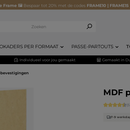
e Frame 🖼️
Bespaar tot 20% met de codes
FRAME10 | FRAME15
OKADERS PER FORMAAT
PASSE-PARTOUTS
T
Individueel voor jou gemaakt
Gemaakt in Du
bevestigingen
MDF p
Gemiddelde s
(5
7-9 werkda