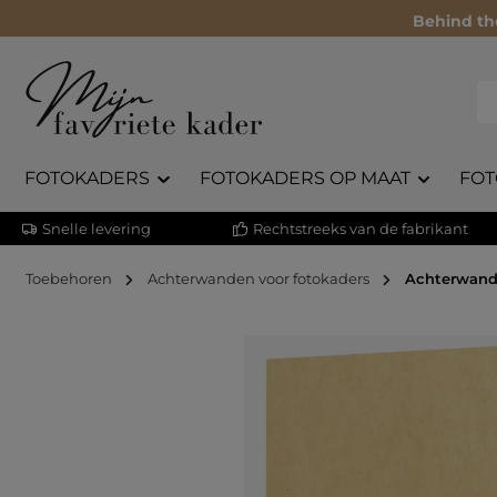
Behind th
FOTOKADERS
FOTOKADERS OP MAAT
FOT
Snelle levering
Rechtstreeks van de fabrikant
Toebehoren
Achterwanden voor fotokaders
Achterwand
Afbeeldingengalerij overslaan