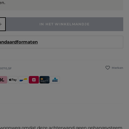
en.
elheid: Voer de gewenste hoeveelheid in of gebruik de knoppen
IN HET WINKELMANDJE
tandaardformaten
Merken
0070,SF
betaling
larna (Achteraf betalen / In delen betalen / Direct betalen)
Apple Pay
Bancontact
Belfius
Kredietkaart / Bankkaart
KBC/CBC Payment Button
" gewoonweg omdat deze achterwand geen ophangsysteem