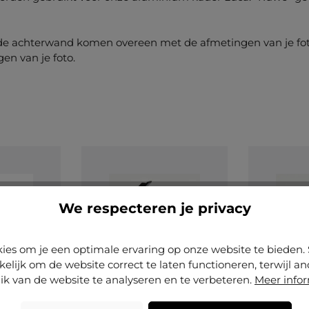
e achterwand komen overeen met de afmetingen van je fotog
en van je foto.
We respecteren je privacy
ies om je een optimale ervaring op onze website te biede
kelijk om de website correct te laten functioneren, terwijl a
ik van de website te analyseren en te verbeteren.
Meer info
Gemiddelde 
(1)
 van 5 op 5 sterren