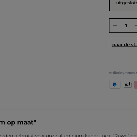
uitgeslot
Producthoeve
naar de s
Artikelnummer:
PayPal
Vooruit
K
mm op maat"
 worden gebruikt voor onze aluminium kader Luca. "Ruwe