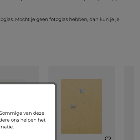
las. Mocht je geen fotoglas hebben, dan kun je je
n. Sommige van deze
ndere ons helpen het
rmatie
.
score van 5 op 5 sterren