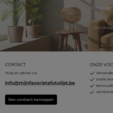
Deze site wo
Door doorga
CONTACT
ONZE VO
Hulp en advies via
Verzendk
snelle le
info@mijnfavorietefotolijst.be
eenvoudi
rechtstre
Een contract herroepen