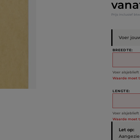
vana
Normale prij
Prijs inclusief b
Voer jou
BREEDTE:
Voer alsjeblief
Waarde moet tu
LENGTE:
Voer alsjeblief
Waarde moet tu
Let op:
Aangezien