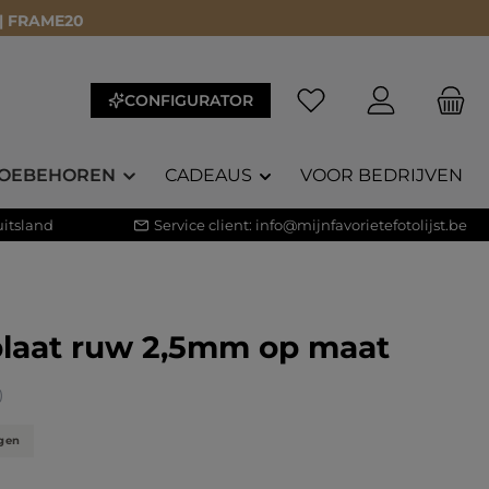
 | FRAME20
Je hebt 0 items op je 
CONFIGURATOR
OEBEHOREN
CADEAUS
VOOR BEDRIJVEN
itsland
Service client:
info@mijnfavorietefotolijst.be
laat ruw 2,5mm op maat
core van 4.6 op 5 sterren
)
gen